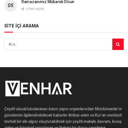
Ramazanımız Mübarek Olsun
0 PAYLAŞIM
SİTE İÇİ ARAMA
Çeşitli ulusal/uluslararası basın yayın organlarından Müslümanlar’ın
gündemini ilgilendirebilecek haberler iktibas eden ve Kur’an merkezli
tevhidi bir din algısı oluşturabilmek için çeşitli makale, kavram, kıssa,
video ve fotoğraf yayınlayan ve Nebevi bir duruş sergileme