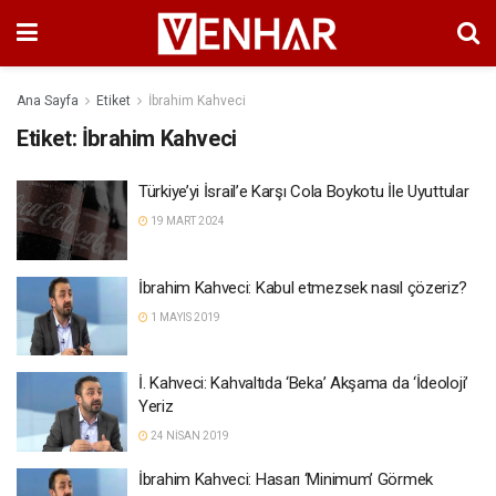
Ana Sayfa
Etiket
İbrahim Kahveci
Etiket:
İbrahim Kahveci
Türkiye’yi İsrail’e Karşı Cola Boykotu İle Uyuttular
19 MART 2024
İbrahim Kahveci: Kabul etmezsek nasıl çözeriz?
1 MAYIS 2019
İ. Kahveci: Kahvaltıda ‘Beka’ Akşama da ‘İdeoloji’
Yeriz
24 NISAN 2019
İbrahim Kahveci: Hasarı ‘Minimum’ Görmek