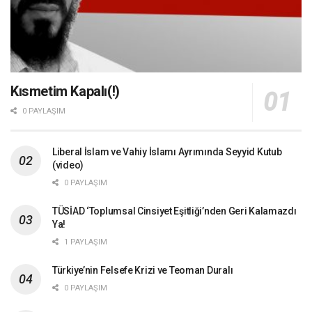
Kısmetim Kapalı(!)
0 PAYLAŞIM
Liberal İslam ve Vahiy İslamı Ayrımında Seyyid Kutub
(video)
0 PAYLAŞIM
TÜSİAD ‘Toplumsal Cinsiyet Eşitliği’nden Geri Kalamazdı
Ya!
1 PAYLAŞIM
Türkiye’nin Felsefe Krizi ve Teoman Duralı
0 PAYLAŞIM