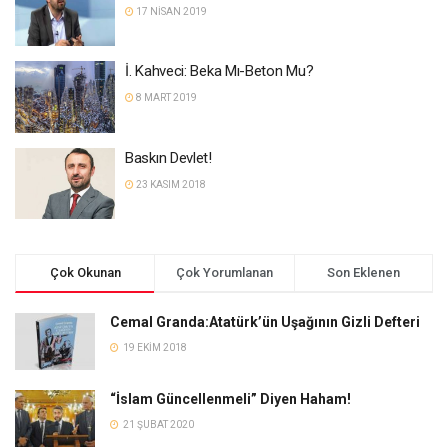
17 NISAN 2019
İ. Kahveci: Beka Mı-Beton Mu?
8 MART 2019
Baskın Devlet!
23 KASIM 2018
Çok Okunan
Çok Yorumlanan
Son Eklenen
Cemal Granda:Atatürk’ün Uşağının Gizli Defteri
19 EKIM 2018
“İslam Güncellenmeli” Diyen Haham!
21 ŞUBAT 2020