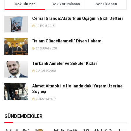
Çok Okunan
Çok Yorumlanan
Son Eklenen
Cemal Granda:Atatürk’ün Uşağının Gizli Defteri
19 EKIM 2018
“İslam Güncellenmeli” Diyen Haham!
21 ŞUBAT 2020
Türbanlı Anneler ve Seküler Kızları
7 ARALIK 2018
Ahmet Altınok ile Hollanda’daki Yaşam Üzerine
Söyleşi
30 KASIM 2018
GÜNDEMDEKİLER