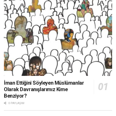
İman Ettiğini Söyleyen Müslümanlar
Olarak Davranışlarımız Kime
Benziyor?
0 PAYLAŞIM