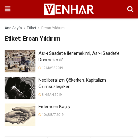
Ana Sayfa
Etiket
Ercan Yıldırım
Etiket:
Ercan Yıldırım
Asr-ı Saadet’e İlerlemek mi, Asr-ı Saadet’e
Dönmek mi?
12 MAYIS 2019
Neoliberalizm Çökerken, Kapitalizm
Ölümsüzleşirken…
8 NISAN 2019
Erdemden Kaçış
10 ŞUBAT 2019