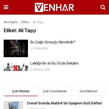
Ana Sayfa
Etiket
Ali Taşçı
Etiket:
Ali Taşçı
Bu Çağın Simurg’u Nerededir?
5 OCAK 2024
Laikliğe Bir de Bu Gözle Bakalım
20 EYLÜL 2019
Çok Okunan
Çok Yorumlanan
Son Eklenen
Cemal Granda:Atatürk’ün Uşağının Gizli Defteri