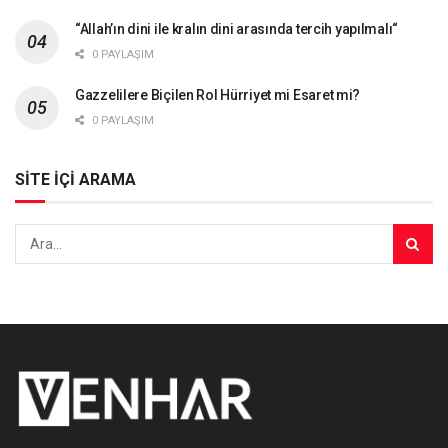
“Allah’ın dini ile kralın dini arasında tercih yapılmalı“
0 PAYLAŞIM
Gazzelilere Biçilen Rol Hürriyet mi Esaret mi?
0 PAYLAŞIM
SİTE İÇİ ARAMA