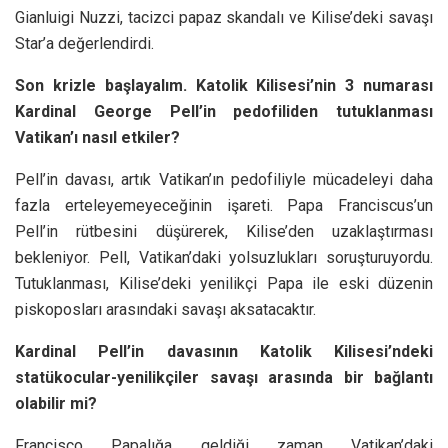
Gianluigi Nuzzi, tacizci papaz skandalı ve Kilise’deki savaşı
Star’a değerlendirdi.
Son krizle başlayalım. Katolik Kilisesi’nin 3 numarası
Kardinal George Pell’in pedofiliden tutuklanması
Vatikan’ı nasıl etkiler?
Pell’in davası, artık Vatikan’ın pedofiliyle mücadeleyi daha
fazla erteleyemeyeceğinin işareti. Papa Franciscus’un
Pell’in rütbesini düşürerek, Kilise’den uzaklaştırması
bekleniyor. Pell, Vatikan’daki yolsuzlukları soruşturuyordu.
Tutuklanması, Kilise’deki yenilikçi Papa ile eski düzenin
piskoposları arasındaki savaşı aksatacaktır.
Kardinal Pell’in davasının Katolik Kilisesi’ndeki
statükocular-yenilikçiler savaşı arasında bir bağlantı
olabilir mi?
Francisco Papalığa geldiği zaman Vatikan’daki