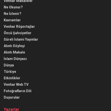
Venhar Makaleler
Ne Okunur?
Ne İzlenir?
Kavramlar
Venhar Röportajlar
Öncü Şahsiyetler
Süreli İslami Yayınlar
Alıntı Söyleşi
Alıntı Makale
İslam Dünyası
Dünya
Türkiye
Etkinlikler
Venhar Web TV
Fotoğrafların Dili
Duyurular
Yazarlar