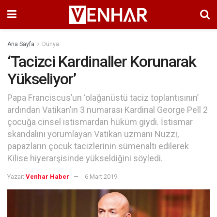
Ana Sayfa
Dünya
‘Tacizci Kardinaller Korunarak
Yükseliyor’
Papa Franciscus’un ‘olağanüstü taciz toplantısının’
ardından Vatikan’ın 3 numarası Kardinal George Pell 2
çocuğa cinsel istismardan hüküm giydi. İstismar
skandalını yorumlayan Vatikan uzmanı Nuzzi,
papazların çocuk tacizlerinin sümenaltı edilerek
Kilise hiyerarşisinde yükseldiğini söyledi.
Yazar:
Venhar Haber
6 Mart 2019