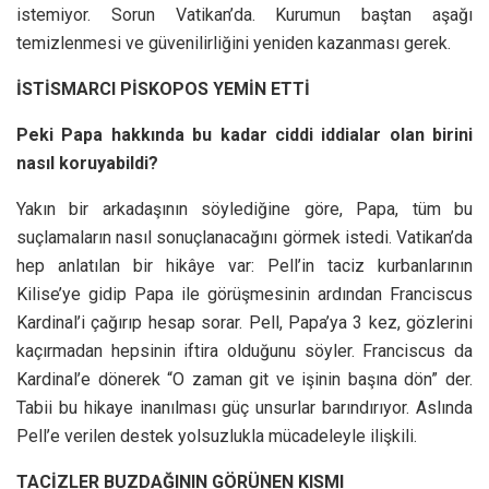
istemiyor. Sorun Vatikan’da. Kurumun baştan aşağı
temizlenmesi ve güvenilirliğini yeniden kazanması gerek.
İSTİSMARCI PİSKOPOS YEMİN ETTİ
Peki Papa hakkında bu kadar ciddi iddialar olan birini
nasıl koruyabildi?
Yakın bir arkadaşının söylediğine göre, Papa, tüm bu
suçlamaların nasıl sonuçlanacağını görmek istedi. Vatikan’da
hep anlatılan bir hikâye var: Pell’in taciz kurbanlarının
Kilise’ye gidip Papa ile görüşmesinin ardından Franciscus
Kardinal’i çağırıp hesap sorar. Pell, Papa’ya 3 kez, gözlerini
kaçırmadan hepsinin iftira olduğunu söyler. Franciscus da
Kardinal’e dönerek “O zaman git ve işinin başına dön” der.
Tabii bu hikaye inanılması güç unsurlar barındırıyor. Aslında
Pell’e verilen destek yolsuzlukla mücadeleyle ilişkili.
TACİZLER BUZDAĞININ GÖRÜNEN KISMI