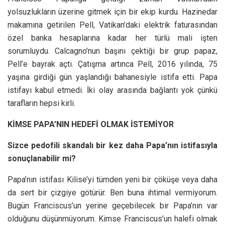
yolsuzlukların üzerine gitmek için bir ekip kurdu. Hazinedar
makamına getirilen Pell, Vatikan’daki elektrik faturasından
özel banka hesaplarına kadar her türlü mali işten
sorumluydu. Calcagno’nun başını çektiği bir grup papaz,
Pell’e bayrak açtı. Çatışma artınca Pell, 2016 yılında, 75
yaşına girdiği gün yaşlandığı bahanesiyle istifa etti. Papa
istifayı kabul etmedi. İki olay arasında bağlantı yok çünkü
tarafların hepsi kirli.
KİMSE PAPA’NIN HEDEFİ OLMAK İSTEMİYOR
Sizce pedofili skandalı bir kez daha Papa’nın istifasıyla
sonuçlanabilir mi?
Papa’nın istifası Kilise’yi tümden yeni bir çöküşe veya daha
da sert bir çizgiye götürür. Ben buna ihtimal vermiyorum.
Bugün Franciscus’un yerine geçebilecek bir Papa’nın var
olduğunu düşünmüyorum. Kimse Franciscus’un halefi olmak