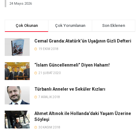
24 Mayıs 2026
Çok Okunan
Çok Yorumlanan
Son Eklenen
Cemal Granda:Atatürk’ün Uşağının Gizli Defteri
19 EKIM 2018
“İslam Güncellenmeli” Diyen Haham!
21 ŞUBAT 2020
Türbanlı Anneler ve Seküler Kızları
7 ARALIK 2018
Ahmet Altınok ile Hollanda’daki Yaşam Üzerine
Söyleşi
30 KASIM 2018