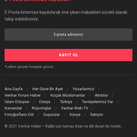
E-Posta listemize kaydolarak öne çıkan makaleleri sürekli olarak
takip edebilirsiniz.
*Lütfen gerçek hesaplar giriniz.
Ana Sayfa
Her Güne Bir Ayet
Yazarlarımız
Venhar Yorum Haber
Küçük Müslümanlar
Alıntılar
İslam Dünyası
Dünya
Türkiye
Tavsiyelerimiz Var
Kavramlar
Röportajlar
Venhar Web TV
Fotoğrafların Dili
Duyurular
Künye
İletişim
© 2021 Venhar Haber – Rabbi için namaz kılan ve dik duran bir nesile…