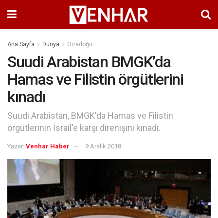
Ana Sayfa
Dünya
Ortadoğu
Suudi Arabistan BMGK’da
Hamas ve Filistin örgütlerini
kınadı
Suudi Arabistan, BMGK'da Hamas ve Filistin
örgütlerinin İsrail'e karşı direnişini kınadı.
Yazar:
Venhar Haber
9 Aralık 2018