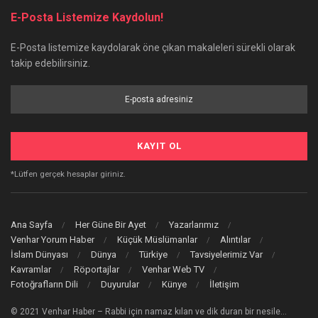
E-Posta Listemize Kaydolun!
E-Posta listemize kaydolarak öne çıkan makaleleri sürekli olarak
takip edebilirsiniz.
*Lütfen gerçek hesaplar giriniz.
Ana Sayfa
Her Güne Bir Ayet
Yazarlarımız
Venhar Yorum Haber
Küçük Müslümanlar
Alıntılar
İslam Dünyası
Dünya
Türkiye
Tavsiyelerimiz Var
Kavramlar
Röportajlar
Venhar Web TV
Fotoğrafların Dili
Duyurular
Künye
İletişim
© 2021 Venhar Haber – Rabbi için namaz kılan ve dik duran bir nesile…