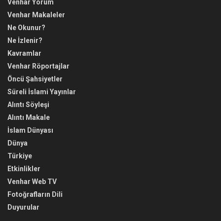
Venhar Yorum
Venhar Makaleler
Ne Okunur?
Ne İzlenir?
Kavramlar
Venhar Röportajlar
Öncü Şahsiyetler
Süreli İslami Yayınlar
Alıntı Söyleşi
Alıntı Makale
İslam Dünyası
Dünya
Türkiye
Etkinlikler
Venhar Web TV
Fotoğrafların Dili
Duyurular