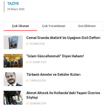
TAZİYE
24 Mayıs 2026
Çok Okunan
Çok Yorumlanan
Son Eklenen
Cemal Granda:Atatürk’ün Uşağının Gizli Defteri
19 EKIM 2018
“İslam Güncellenmeli” Diyen Haham!
21 ŞUBAT 2020
Türbanlı Anneler ve Seküler Kızları
7 ARALIK 2018
Ahmet Altınok ile Hollanda’daki Yaşam Üzerine
Söyleşi
30 KASIM 2018