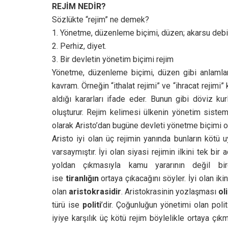
REJİM NEDİR?
Sözlükte “rejim” ne demek?
1. Yönetme, düzenleme biçimi, düzen; akarsu debis
2. Perhiz, diyet.
3. Bir devletin yönetim biçimi rejim
Yönetme, düzenleme biçimi, düzen gibi anlamlar
kavram. Örneğin “ithalat rejimi” ve “ihracat rejimi
aldığı kararları ifade eder. Bunun gibi döviz ku
oluşturur. Rejim kelimesi ülkenin yönetim sistemi
olarak Aristo’dan bugüne devleti yönetme biçimi ol
Aristo iyi olan üç rejimin yanında bunların kötü
varsaymıştır. İyi olan siyasi rejimin ilkini tek bi
yoldan çıkmasıyla kamu yararının değil bir
ise
tiranlığın
ortaya çıkacağını söyler. İyi olan ikin
olan
aristokrasidir
. Aristokrasinin yozlaşması
ol
türü ise
politi
’dir. Çoğunluğun yönetimi olan pol
iyiye karşılık üç kötü rejim böylelikle ortaya çıkm