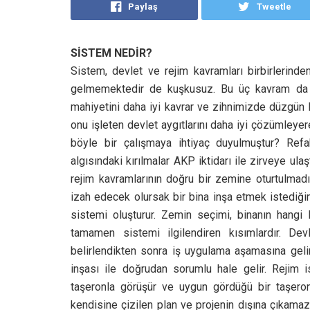
Paylaş
Tweetle
SİSTEM NEDİR?
Sistem, devlet ve rejim kavramları birbirlerinde
gelmemektedir de kuşkusuz. Bu üç kavram da bi
mahiyetini daha iyi kavrar ve zihnimizde düzgün 
onu işleten devlet aygıtlarını daha iyi çözümleye
böyle bir çalışmaya ihtiyaç duyulmuştur? Refah
algısındaki kırılmalar AKP iktidarı ile zirveye ul
rejim kavramlarının doğru bir zemine oturtulmadı
izah edecek olursak bir bina inşa etmek istediği
sistemi oluşturur. Zemin seçimi, binanın hangi 
tamamen sistemi ilgilendiren kısımlardır. Dev
belirlendikten sonra iş uygulama aşamasına geli
inşası ile doğrudan sorumlu hale gelir. Rejim i
taşeronla görüşür ve uygun gördüğü bir taşero
kendisine çizilen plan ve projenin dışına çıkamaz