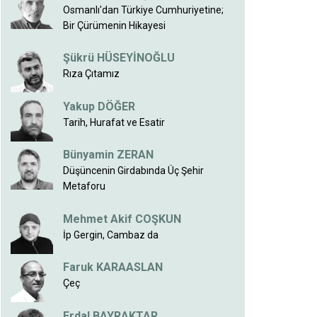
Osmanlı'dan Türkiye Cumhuriyetine;
Bir Çürümenin Hikayesi
Şükrü HÜSEYİNOĞLU
Rıza Çıtamız
Yakup DÖĞER
Tarih, Hurafat ve Esatir
Bünyamin ZERAN
Düşüncenin Girdabında Üç Şehir
Metaforu
Mehmet Akif COŞKUN
İp Gergin, Cambaz da
Faruk KARAASLAN
Çeç
Erdal BAYRAKTAR