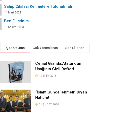
Sahip Çıkılası Kelimelere Tutunulmalı
14 Mart 2024
Ben Filistinim
18 Kasım 2023
Çok Okunan
Çok Yorumlanan
Son Eklenen
Cemal Granda:Atatürk’ün
Uşağının Gizli Defteri
19 EKIM 2018
“İslam Güncellenmeli” Diyen
Haham!
21 ŞUBAT 2020