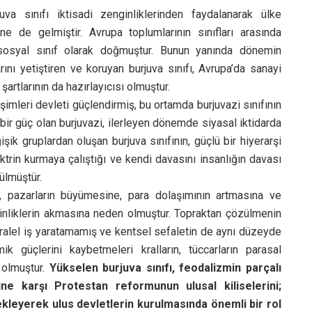
va sınıfı iktisadi zenginliklerinden faydalanarak ülke
ine de gelmiştir. Avrupa toplumlarının sınıfları arasında
r sosyal sınıf olarak doğmuştur. Bunun yanında dönemin
arını yetiştiren ve koruyan burjuva sınıfı, Avrupa’da sanayi
artlarının da hazırlayıcısı olmuştur.
leşimleri devleti güçlendirmiş, bu ortamda burjuvazi sınıfının
r güç olan burjuvazi, ilerleyen dönemde siyasal iktidarda
ik gruplardan oluşan burjuva sınıfının, güçlü bir hiyerarşi
trin kurmaya çalıştığı ve kendi davasını insanlığın davası
ülmüştür.
, pazarların büyümesine, para dolaşımının artmasına ve
ginliklerin akmasına neden olmuştur. Topraktan çözülmenin
paralel iş yaratamamış ve kentsel sefaletin de aynı düzeyde
k güçlerini kaybetmeleri kralların, tüccarların parasal
 olmuştur.
Yükselen burjuva sınıfı, feodalizmin parçalı
sine karşı Protestan reformunun ulusal kiliselerini;
kleyerek ulus devletlerin kurulmasında önemli bir rol