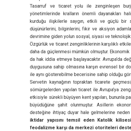
Tasarruf ve ticaret yolu ile zenginleşen burju
yönetimlerinde kralların önemli dayanakları hal
kurduğu ilişkilerle saygın, etkili ve güçlü bi
düşünürlerini, bilginlerini, fikir ve aksiyon adaml
devrimine giden yolun sosyal, siyasi ve teknolojik ş
Özgürlük ve ticaret zenginliklerinin karşılıklı etki
daha da güçlenmesi mümkün olmuştur. Ekonomik bi
da hak iddia etmeye başlayacaktır. Avrupa’da değiş
duygusuna sahip olmasına karşın evrensel bir dok
ile aynı gösterebilme becerisine sahip olduğu gör
Servetin kaynağının topraktan ticarete geçmesi
sömürgelerden yapılan ticaret ile Avrupa’ya zen
etkisiyle sürekli büyüyen kent yapıları, bununla 
büyüdüğüne şahit olunmuştur. Asillerin ekonomi
desteğine ihtiyaç duyar hale gelmelerine neden
iktidar yapısını temsil eden Katolik kilise
feodalizme karşı da merkezi otoriteleri deste