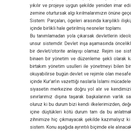
yıkılır ve projeye uygun şekilde yeniden imar edi
zemine oturtursak algı kırılmalarımızın önüne geçeb
Sistem: Parçaları, ögeleri arasında karşılıklı ilişk
içinde birlikli hale getirilmiş nesneler toplamı.
Bu tanımlamadan yola çıkarsak devletlerin ideoloj
unsur sistemdir. Devlet inşa aşamasında öncelik
bir devlet/otorite anlayışı olamaz. Rejim ise sis
binaen bir yönetim ve düzenleme şekli olarak kar
birtakım yönetim usulleri ile yönetmeyi bilen bir
okuyabilirse bugün devlet ve rejimle olan mesafele
içinde Kur’an’ın vazettiği naslarla İslami mücadel
siyasetin merkezine doğru yol alır ve kendimizi b
sınırlarımız dışına taşarak başkalarının varlık
oluruz ki bu durum bizi kendi ilkelerimizden, değe
içine düştükleri kötü durum tam da bu anlatma
zihnimize hiç çıkmayacak şekilde kazımalıyız ki
sistem. Konu aşağıda ayrıntılı biçimde ele alınacakt