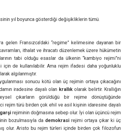
inin yıl boyunca gösterdiği değişikliklerin tümü.
a gelen Fransızca’daki “regime” kelimesine dayanan bir
” kavramları, ithalat ve ihracatı düzenlemek üzere hükümetin
rlarının tabi olduğu esaslar da ülkenin “kambiyo rejimi”ni
 için de kullanılabilir. Ama rejim ifadesi daha yoğunluklu
arak algılanmıştır.
 uygulanması sonucu kötü olan üç rejimin ortaya çıkacağını
r adamın iradesine dayalı olan
krallık
olarak belirtir. Krallığın
eysel çıkarların görüldüğü bir rejime dönüştüğünde
ci rejim türü birden çok ehil ve asil kişinin idaresine dayalı
igarşi
rejiminin doğmasına sebep olur. İyi olan üçüncü rejim
itinin bozulmasıyla da
demokrasi
rejimi ortaya çıkar ki üç
ış olur. Aristo bu rejim türleri içinde birden çok filozofun