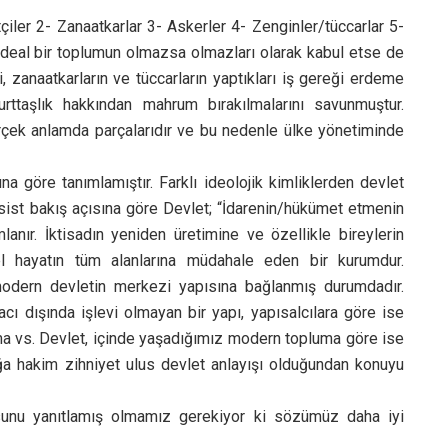
ftçiler 2- Zanaatkarlar 3- Askerler 4- Zenginler/tüccarlar 5-
rı ideal bir toplumun olmazsa olmazları olarak kabul etse de
, zanaatkarların ve tüccarların yaptıkları iş gereği erdeme
urttaşlık hakkından mahrum bırakılmalarını savunmuştur.
gerçek anlamda parçalarıdır ve bu nedenle ülke yönetiminde
na göre tanımlamıştır. Farklı ideolojik kimliklerden devlet
ksist bakış açısına göre Devlet; “İdarenin/hükümet etmenin
lanır. İktisadın yeniden üretimine ve özellikle bireylerin
l hayatın tüm alanlarına müdahale eden bir kurumdur.
 modern devletin merkezi yapısına bağlanmış durumdadır.
acı dışında işlevi olmayan bir yapı, yapısalcılara göre ise
nma vs. Devlet, içinde yaşadığımız modern topluma göre ise
ğa hakim zihniyet ulus devlet anlayışı olduğundan konuyu
sunu yanıtlamış olmamız gerekiyor ki sözümüz daha iyi