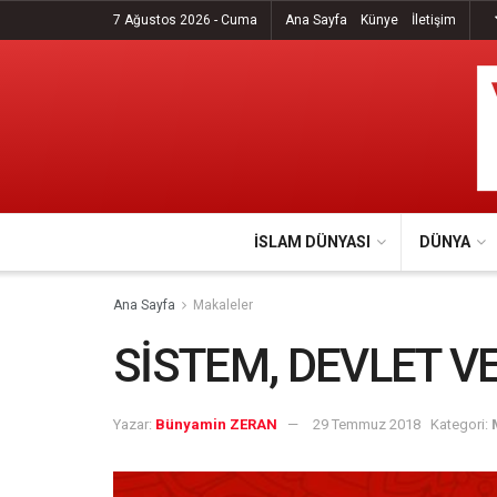
7 Ağustos 2026 - Cuma
Ana Sayfa
Künye
İletişim
İSLAM DÜNYASI
DÜNYA
Ana Sayfa
Makaleler
SİSTEM, DEVLET V
Yazar:
Bünyamin ZERAN
29 Temmuz 2018
Kategori: