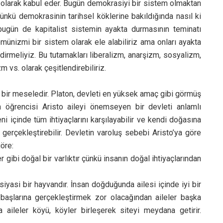
ürü olarak kabul eder. Bugün demokrasiyi bir sistem olmaktan
nkü demokrasinin tarihsel köklerine bakıldığında nasıl ki
ugün de kapitalist sistemin ayakta durmasının teminatı
münizmi bir sistem olarak ele alabiliriz ama onları ayakta
dirmeliyiz. Bu tutamakları liberalizm, anarşizm, sosyalizm,
 vs. olarak çeşitlendirebiliriz.
lan bir meseledir. Platon, devleti en yüksek amaç gibi görmüş
n öğrencisi Aristo aileyi önemseyen bir devleti anlamlı
i içinde tüm ihtiyaçlarını karşılayabilir ve kendi doğasına
erçekleştirebilir. Devletin varoluş sebebi Aristo’ya göre
öre:
doğal bir varlıktır çünkü insanın doğal ihtiyaçlarından
ir hayvandır. İnsan doğduğunda ailesi içinde iyi bir
başlarına gerçekleştirmek zor olacağından aileler başka
da aileler köyü, köyler birleşerek siteyi meydana getirir.