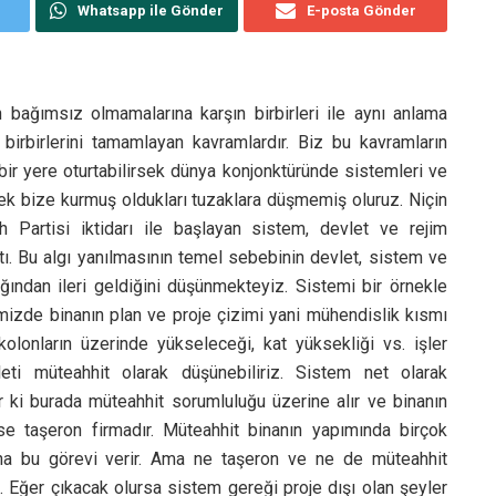
Whatsapp ile Gönder
E-posta Gönder
n bağımsız olmamalarına karşın birbirleri ile aynı anlama
rbirlerini tamamlayan kavramlardır. Biz bu kavramların
bir yere oturtabilirsek dünya konjonktüründe sistemleri ve
rek bize kurmuş oldukları tuzaklara düşmemiş oluruz. Niçin
 Partisi iktidarı ile başlayan sistem, devlet ve rejim
aştı. Bu algı yanılmasının temel sebebinin devlet, sistem ve
ğından ileri geldiğini düşünmekteyiz. Sistemi bir örnekle
mizde binanın plan ve proje çizimi yani mühendislik kısmı
kolonların üzerinde yükseleceği, kat yüksekliği vs. işler
leti müteahhit olarak düşünebiliriz. Sistem net olarak
r ki burada müteahhit sorumluluğu üzerine alır ve binanın
se taşeron firmadır. Müteahhit binanın yapımında birçok
na bu görevi verir. Ama ne taşeron ve ne de müteahhit
. Eğer çıkacak olursa sistem gereği proje dışı olan şeyler