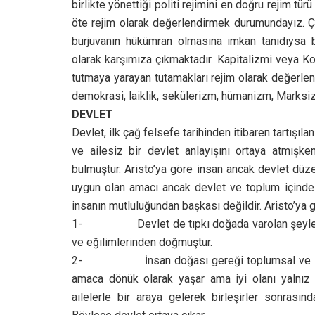
birlikte yönettiği politi rejimini en doğru rejim t
öte rejim olarak değerlendirmek durumundayız. Çü
burjuvanın hükümran olmasına imkan tanıdıysa b
olarak karşımıza çıkmaktadır. Kapitalizmi veya Ko
tutmaya yarayan tutamakları rejim olarak değerlen
demokrasi, laiklik, sekülerizm, hümanizm, Marksizm
DEVLET
Devlet, ilk çağ felsefe tarihinden itibaren tartışı
ve ailesiz bir devlet anlayışını ortaya atmışke
bulmuştur. Aristo’ya göre insan ancak devlet düzen
uygun olan amacı ancak devlet ve toplum içinde g
insanın mutluluğundan başkası değildir. Aristo’ya g
1- Devlet de tıpkı doğada varolan şeyler gibi 
ve eğilimlerinden doğmuştur.
2- İnsan doğası gereği toplumsal ve siyasi b
amaca dönük olarak yaşar ama iyi olanı yalnız 
ailelerle bir araya gelerek birleşirler sonrasın