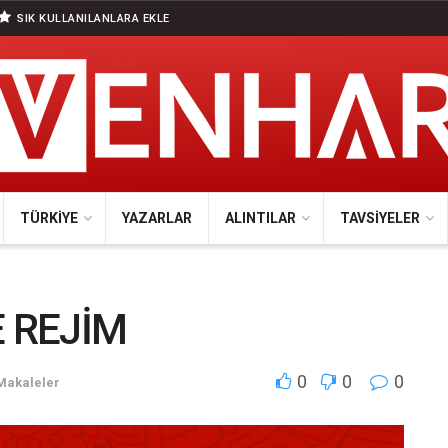
SIK KULLANILANLARA EKLE
TÜRKIYE
YAZARLAR
ALINTILAR
TAVSIYELER
E REJİM
0
0
0
Makaleler