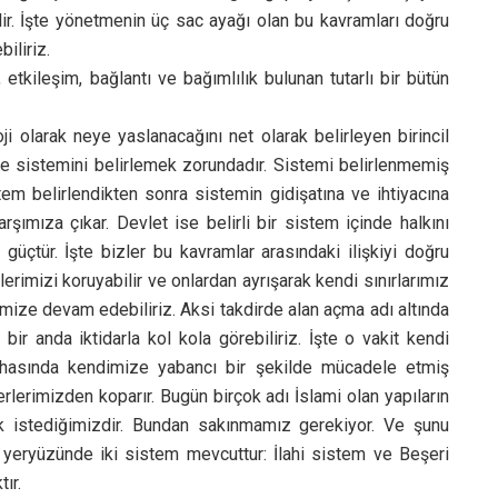
lir. İşte yönetmenin üç sac ayağı olan bu kavramları doğru
iliriz.
i, etkileşim, bağlantı ve bağımlılık bulunan tutarlı bir bütün
i olarak neye yaslanacağını net olarak belirleyen birincil
le sistemini belirlemek zorundadır. Sistemi belirlenmemiş
tem belirlendikten sonra sistemin gidişatına ve ihtiyacına
şımıza çıkar. Devlet ise belirli bir sistem içinde halkını
 güçtür. İşte bizler bu kavramlar arasındaki ilişkiyi doğru
rimizi koruyabilir ve onlardan ayrışarak kendi sınırlarımız
emize devam edebiliriz. Aksi takdirde alan açma adı altında
ir anda iktidarla kol kola görebiliriz. İşte o vakit kendi
 sahasında kendimize yabancı bir şekilde mücadele etmiş
rlerimizden koparır. Bugün birçok adı İslami olan yapıların
k istediğimizdir. Bundan sakınmamız gerekiyor. Ve şunu
 yeryüzünde iki sistem mevcuttur: İlahi sistem ve Beşeri
ır.