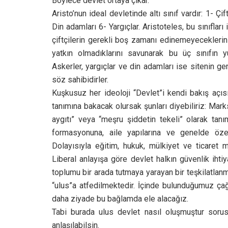
Böylece devlet ortaya çıkar.
Aristo’nun ideal devletinde altı sınıf vardır: 1- Çi
Din adamları 6- Yargıçlar. Aristoteles, bu sınıfla
çiftçilerin gerekli boş zamanı edinemeyeceklerini
yatkın olmadıklarını savunarak bu üç sınıfın y
Askerler, yargıçlar ve din adamları ise sitenin 
söz sahibidirler.
Kuşkusuz her ideoloji “Devlet”i kendi bakış açısı
tanımına bakacak olursak şunları diyebiliriz: Mar
aygıtı” veya “meşru şiddetin tekeli” olarak tanım
formasyonuna, aile yapılarına ve genelde öze
Dolayısıyla eğitim, hukuk, mülkiyet ve ticaret
Liberal anlayışa göre devlet halkın güvenlik ihtiy
toplumu bir arada tutmaya yarayan bir teşkilatla
“ulus”a atfedilmektedir. İçinde bulunduğumuz ça
daha ziyade bu bağlamda ele alacağız.
Tabi burada ulus devlet nasıl oluşmuştur soru
anlaşılabilsin.