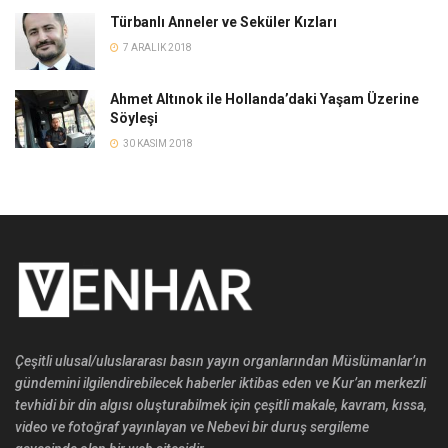
Türbanlı Anneler ve Seküler Kızları
7 ARALIK 2018
Ahmet Altınok ile Hollanda’daki Yaşam Üzerine
Söyleşi
30 KASIM 2018
Çeşitli ulusal/uluslararası basın yayın organlarından Müslümanlar’ın
gündemini ilgilendirebilecek haberler iktibas eden ve Kur’an merkezli
tevhidi bir din algısı oluşturabilmek için çeşitli makale, kavram, kıssa,
video ve fotoğraf yayınlayan ve Nebevi bir duruş sergileme