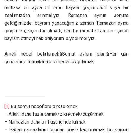
mutlaka bu ayda bir emri hayata geçirmelidir veya bir
zaafımızdan arınmalıyız. Ramazan ayının sonuna
geldiğimizde, bayram yapacağımız zaman ‘Ramazan ayına
girişimle çıkışım bir olmadı, ben bir mesafe katettim, şimdi
bayram etmeyi hak ediyorum’ diyebilmeliyiz.
A
meli hedef belirlemek
à
Somut eylem planı
à
Her gün
gündemde tutmak
à
Ertelemeden uygulamak
[1]
Bu somut hedeflere birkaç örnek:
– Allah’ı daha fazla anmak/zikretmek/düşünmek
– Namazları daha bir huşu içinde kılmak
– Sabah namazlarını bundan böyle kaçırmamak, bu sorunu