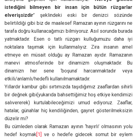
istediğini bilmeyen bir insan için bütün rüzgarlar
elverişsizdir’
şeklindeki eski bir denizci sözünde
belirtildiği gibi biz de maalesef Ramazan ayının rüzgarını ne
tarafa doğru kullanacağımızı bilmiyoruz. Asıl sorunda burada
yatmaktadır. Esen o tatlı rüzgarı kulluğumuzu daha iyi
noktalara taşımak için kullanmalıyız. Zira insanın amel
etmeye en müsait olduğu ay Ramazan ayıdır. Ramazanın
manevi atmosferinde bir dinamizm oluşmaktadır. Bu
dinamizn her sene ‘boşuna’ harcanmaktadır veya
etkili/anlamlı/hedefli kullanılmamaktadır.
Yıllardır kambur gibi sırtımızda taşıdığımız zaaflardan sihirli
bir değnek gibi(yukarıda bahsettiğimiz hoş etkiye kendimizi
salıvererek) kurtulabileceğimizi umud ediyoruz. Zaaflar,
hatalar, günahlar hiç kendiliğinden, gayret gösterilmeksizin
düzelir mi?
Bu cümleden olarak Ramazan ayının ‘hayırlı’ olmasının yolu
hedef koymak
[1]
ve o hedefe gidecek somut bir eylem