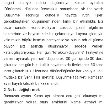
asgari düzeye indirip düşünmeye zaman ayıralım.
‘Düşünmek’ düşünce üretmekle sonuçlanan bir faaliyettir.
‘Düşünme etkinliği’ gündelik hayatta rutin işleri
gerçekleştirken ‘düşünmemiz’den farklı bir etkinliktir. Biz
bize sunulan verileri/olayları sadece pasif algılama,
hazmetme ve beynimizde bir çekmeceye koyma işlemiyle
vaktimizin büyük kısmını harcıyoruz ve bunun adı düşünme
oluyor. Biz aslında düşünmüyor, sadece verileri
kataloglaştırıyoruz. Her gün ‘tefekkür/düşünme’ faaliyetine
zaman ayırarak, yani sırf ‘düşünerek’ 30 gün içinde 30 ders
çıkarırız, her gün bizi kulluk hayatımızda ilerletecek 30 tane
ibret çıkarabiliriz. Üzerinde düşündüğümüz her konuyla ilgili
mutlaka bir ‘yeni’ fikir üretiriz. Düşünme faaliyeti Ramazan
ayını hayırlı kılacak bir kazanımdır.
2. Nefsi değiştirmek
Ramazan ayının Kuran ayı olması onu çok okumayı mı
gerektiriyor yoksa onun emirlerini ikame etmeyi mi