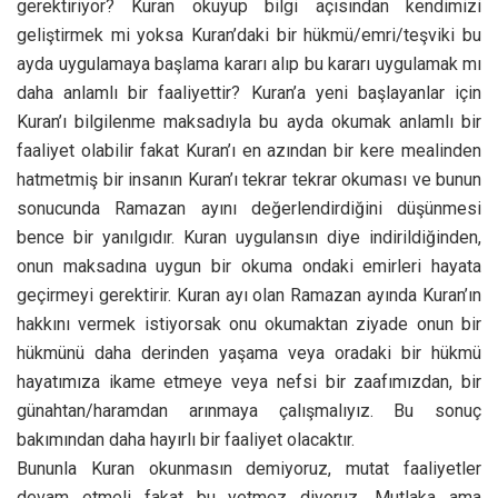
gerektiriyor? Kuran okuyup bilgi açısından kendimizi
geliştirmek mi yoksa Kuran’daki bir hükmü/emri/teşviki bu
ayda uygulamaya başlama kararı alıp bu kararı uygulamak mı
daha anlamlı bir faaliyettir? Kuran’a yeni başlayanlar için
Kuran’ı bilgilenme maksadıyla bu ayda okumak anlamlı bir
faaliyet olabilir fakat Kuran’ı en azından bir kere mealinden
hatmetmiş bir insanın Kuran’ı tekrar tekrar okuması ve bunun
sonucunda Ramazan ayını değerlendirdiğini düşünmesi
bence bir yanılgıdır. Kuran uygulansın diye indirildiğinden,
onun maksadına uygun bir okuma ondaki emirleri hayata
geçirmeyi gerektirir. Kuran ayı olan Ramazan ayında Kuran’ın
hakkını vermek istiyorsak onu okumaktan ziyade onun bir
hükmünü daha derinden yaşama veya oradaki bir hükmü
hayatımıza ikame etmeye veya nefsi bir zaafımızdan, bir
günahtan/haramdan arınmaya çalışmalıyız. Bu sonuç
bakımından daha hayırlı bir faaliyet olacaktır.
Bununla Kuran okunmasın demiyoruz, mutat faaliyetler
devam etmeli fakat bu yetmez diyoruz. Mutlaka ama