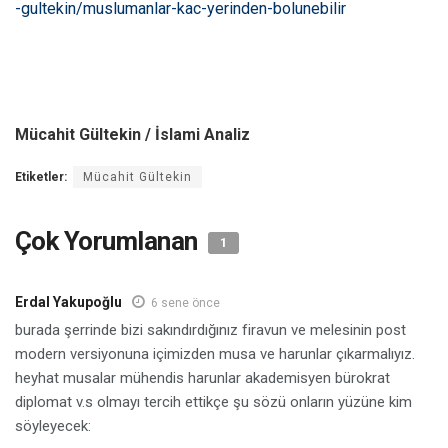
-gultekin/muslumanlar-kac-yerinden-bolunebilir
Mücahit Gültekin / İslami Analiz
Etiketler:
Mücahit Gültekin
Çok Yorumlanan
1
Erdal Yakupoğlu
6 sene önce
burada şerrinde bizi sakındırdığınız firavun ve melesinin post
modern versiyonuna içimizden musa ve harunlar çıkarmalıyız.
heyhat musalar mühendis harunlar akademisyen bürokrat
diplomat v.s olmayı tercih ettikçe şu sözü onların yüzüne kim
söyleyecek: