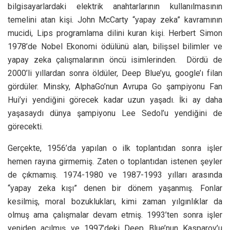
bilgisayarlardaki elektrik anahtarlarının kullanılmasının
temelini atan kişi. John McCarty “yapay zeka” kavramının
mucidi, Lips programlama dilini kuran kişi. Herbert Simon
1978’de Nobel Ekonomi ödülünü alan, bilişsel bilimler ve
yapay zeka çalışmalarının öncü isimlerinden. Dördü de
2000’li yıllardan sonra öldüler, Deep Blue’yu, google’ı filan
gördüler. Minsky, AlphaGo’nun Avrupa Go şampiyonu Fan
Hui’yi yendiğini görecek kadar uzun yaşadı. İki ay daha
yaşasaydı dünya şampiyonu Lee Sedol’u yendiğini de
görecekti.
Gerçekte, 1956’da yapılan o ilk toplantıdan sonra işler
hemen rayına girmemiş. Zaten o toplantıdan istenen şeyler
de çıkmamış. 1974-1980 ve 1987-1993 yılları arasında
“yapay zeka kışı” denen bir dönem yaşanmış. Fonlar
kesilmiş, moral bozuklukları, kimi zaman yılgınlıklar da
olmuş ama çalışmalar devam etmiş. 1993’ten sonra işler
yeniden açılmış ve 1997’deki Deep Blue’nun Kasparov’u