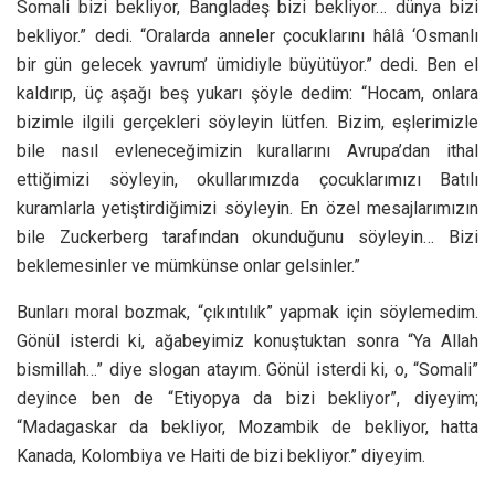
Somali bizi bekliyor, Bangladeş bizi bekliyor… dünya bizi
bekliyor.” dedi. “Oralarda anneler çocuklarını hâlâ ‘Osmanlı
bir gün gelecek yavrum’ ümidiyle büyütüyor.” dedi. Ben el
kaldırıp, üç aşağı beş yukarı şöyle dedim: “Hocam, onlara
bizimle ilgili gerçekleri söyleyin lütfen. Bizim, eşlerimizle
bile nasıl evleneceğimizin kurallarını Avrupa’dan ithal
ettiğimizi söyleyin, okullarımızda çocuklarımızı Batılı
kuramlarla yetiştirdiğimizi söyleyin. En özel mesajlarımızın
bile Zuckerberg tarafından okunduğunu söyleyin… Bizi
beklemesinler ve mümkünse onlar gelsinler.”
Bunları moral bozmak, “çıkıntılık” yapmak için söylemedim.
Gönül isterdi ki, ağabeyimiz konuştuktan sonra “Ya Allah
bismillah…” diye slogan atayım. Gönül isterdi ki, o, “Somali”
deyince ben de “Etiyopya da bizi bekliyor”, diyeyim;
“Madagaskar da bekliyor, Mozambik de bekliyor, hatta
Kanada, Kolombiya ve Haiti de bizi bekliyor.” diyeyim.