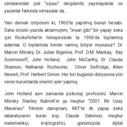
olmalarından çok “siyasi” dergilerdir, yayınlayanlar ve
yazanlar farkında olmasalar da…
Yani demek istiyorum ki, 1965’te yapılmış bunun hesabı.
Daha önceki yazıda aktarmıştım, “insan gibi” bir yapay zeka
için Rockefeller’in himayesinde ta 1956’da toplanmış
adamlar. O toplantıda kimler varmış biliyor musunuz? Dr.
Marvin Minsky, Dr. Julian Bigelow, Prof. D.M. Mackay, Ray
Solomonoff, John Holland, John McCarthy, Dr. Claude
Shannon, Nathanial Rochester, Oliver Selfridge, Allen
Newell, Prof. Herbert Simon. Her biri bugünün dünyasına yön
veren kurumlarda önemli işler yapmış.
John Holland aynı zamanda psikoloji profesörü. Marvin
Minsky Stanley Kubrick’in şu meşhur “2001: Bir Uzay
Macerası” filminin danışmanı, MIT’te ilk yapay zeka
labaratuvarını kuran kişi. Claude Sahnnon; meşhur
matematikçi, kriptografici, günümüzde dijital