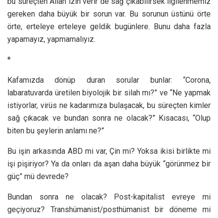
bu süreçten Allah izin verir de sağ çıkabilirsek ilgilenmemiz
gereken daha büyük bir sorun var. Bu sorunun üstünü örte
örte, erteleye erteleye geldik bugünlere. Bunu daha fazla
yapamayız, yapmamalıyız.
*
Kafamızda dönüp duran sorular bunlar: “Corona,
labaratuvarda üretilen biyolojik bir silah mı?” ve “Ne yapmak
istiyorlar, virüs ne kadarımıza bulaşacak, bu süreçten kimler
sağ çıkacak ve bundan sonra ne olacak?” Kısacası, “Olup
biten bu şeylerin anlamı ne?”
Bu işin arkasında ABD mi var, Çin mi? Yoksa ikisi birlikte mi
işi pişiriyor? Ya da onları da aşan daha büyük “görünmez bir
güç” mü devrede?
Bundan sonra ne olacak? Post-kapitalist evreye mi
geçiyoruz? Transhümanist/posthümanist bir döneme mi