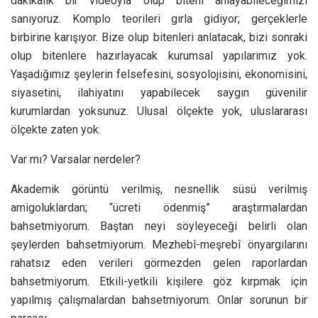
dakikalık bir videoyla olup biteni anlayabileceğimizi
sanıyoruz. Komplo teorileri gırla gidiyor; gerçeklerle
birbirine karışıyor. Bize olup bitenleri anlatacak, bizi sonraki
olup bitenlere hazırlayacak kurumsal yapılarımız yok.
Yaşadığımız şeylerin felsefesini, sosyolojisini, ekonomisini,
siyasetini, ilahiyatını yapabilecek saygın güvenilir
kurumlardan yoksunuz. Ulusal ölçekte yok, uluslararası
ölçekte zaten yok.
Var mı? Varsalar nerdeler?
Akademik görüntü verilmiş, nesnellik süsü verilmiş
amigoluklardan; “ücreti ödenmiş” araştırmalardan
bahsetmiyorum. Baştan neyi söyleyeceği belirli olan
şeylerden bahsetmiyorum. Mezhebî-meşrebî önyargılarını
rahatsız eden verileri görmezden gelen raporlardan
bahsetmiyorum. Etkili-yetkili kişilere göz kırpmak için
yapılmış çalışmalardan bahsetmiyorum. Onlar sorunun bir