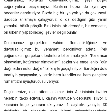
kollayamaz, koruyup kollayamadığımız şeyi başka
coğrafyalara taşıyamayız. Bunların hepsi de ayrı ayrı
beceriler gerektiriyor. Bizde hiç biri ya yok ya da çok zayıf.
Sadece anlamaya çalışıyoruz, o da dediğim gibi yarım
yamalak; bölük pörçük. Bir kişinin, bir derneğin, bir cemaatin,
bir ülkenin yapabileceği şeyler değil bunlar.
Durumumuz gerçekten vahim. Romantikliğimiz ve
duygusallığımız bu vehameti perçinliyor adeta. Pek
çoğumuzun gerçekçi eleştirilere tahammülü yok. “Karamsar
olmayalım, kötümser olmayalım” sözleriyle engellenip, “gün
doğmadan neler doğar” laflarıyla geçiştiriliyor. Bardağın dolu
tarafıyla yaşayanlar, yıllardır hem kendilerine hem gençlere
romantizm uyuşturucusu veriyor.
Düşünsenize, olan biteni anlamak için A kişisinin twitter
hesabını takip ediyor, B kişinin youtube videosunu izliyor, C
kişisinin köşe yazısını okuyoruz. 1 sayfalık yazıyla, 30