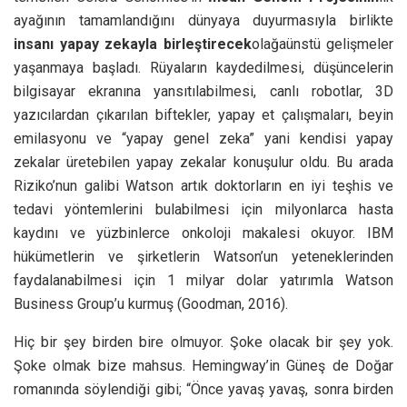
ayağının tamamlandığını dünyaya duyurmasıyla birlikte
insanı yapay zekayla birleştirecek
olağaünstü gelişmeler
yaşanmaya başladı. Rüyaların kaydedilmesi, düşüncelerin
bilgisayar ekranına yansıtılabilmesi, canlı robotlar, 3D
yazıcılardan çıkarılan biftekler, yapay et çalışmaları, beyin
emilasyonu ve “yapay genel zeka” yani kendisi yapay
zekalar üretebilen yapay zekalar konuşulur oldu. Bu arada
Riziko’nun galibi Watson artık doktorların en iyi teşhis ve
tedavi yöntemlerini bulabilmesi için milyonlarca hasta
kaydını ve yüzbinlerce onkoloji makalesi okuyor. IBM
hükümetlerin ve şirketlerin Watson’un yeteneklerinden
faydalanabilmesi için 1 milyar dolar yatırımla Watson
Business Group’u kurmuş (Goodman, 2016).
Hiç bir şey birden bire olmuyor. Şoke olacak bir şey yok.
Şoke olmak bize mahsus. Hemingway’in Güneş de Doğar
romanında söylendiği gibi; “Önce yavaş yavaş, sonra birden