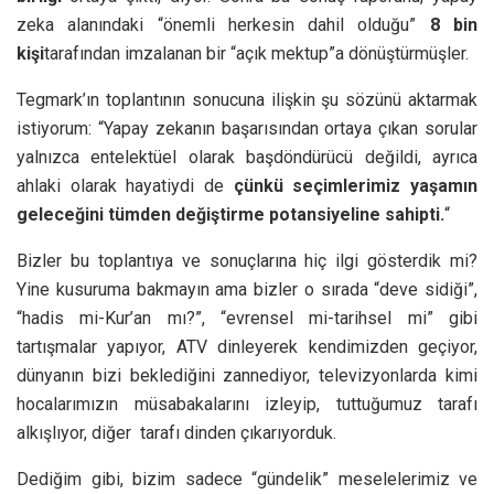
zeka alanındaki “önemli herkesin dahil olduğu”
8 bin
kişi
tarafından imzalanan bir “açık mektup”a dönüştürmüşler.
Tegmark’ın toplantının sonucuna ilişkin şu sözünü aktarmak
istiyorum: “Yapay zekanın başarısından ortaya çıkan sorular
yalnızca entelektüel olarak başdöndürücü değildi, ayrıca
ahlaki olarak hayatiydi de
çünkü seçimlerimiz yaşamın
geleceğini tümden değiştirme potansiyeline sahipti.
“
Bizler bu toplantıya ve sonuçlarına hiç ilgi gösterdik mi?
Yine kusuruma bakmayın ama bizler o sırada “deve sidiği”,
“hadis mi-Kur’an mı?”, “evrensel mi-tarihsel mi” gibi
tartışmalar yapıyor, ATV dinleyerek kendimizden geçiyor,
dünyanın bizi beklediğini zannediyor, televizyonlarda kimi
hocalarımızın müsabakalarını izleyip, tuttuğumuz tarafı
alkışlıyor, diğer tarafı dinden çıkarıyorduk.
Dediğim gibi, bizim sadece “gündelik” meselelerimiz ve