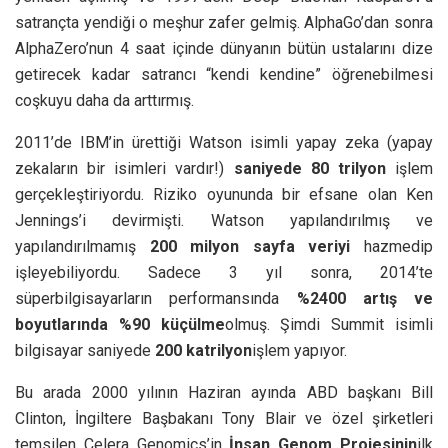
satrançta yendiği o meşhur zafer gelmiş. AlphaGo’dan sonra
AlphaZero’nun 4 saat içinde dünyanın bütün ustalarını dize
getirecek kadar satrancı “kendi kendine” öğrenebilmesi
coşkuyu daha da arttırmış.
2011’de IBM’in ürettiği Watson isimli yapay zeka (yapay
zekaların bir isimleri vardır!)
saniyede 80 trilyon
işlem
gerçekleştiriyordu. Riziko oyununda bir efsane olan Ken
Jennings’i devirmişti. Watson yapılandırılmış ve
yapılandırılmamış
200 milyon sayfa veriyi
hazmedip
işleyebiliyordu. Sadece 3 yıl sonra, 2014’te
süperbilgisayarların performansında
%2400 artış ve
boyutlarında %90 küçülme
olmuş. Şimdi Summit isimli
bilgisayar saniyede
200 katrilyon
işlem yapıyor.
Bu arada 2000 yılının Haziran ayında ABD başkanı Bill
Clinton, İngiltere Başbakanı Tony Blair ve özel şirketleri
temsilen Celera Genomics’in
İnsan Genom Projesinin
ilk