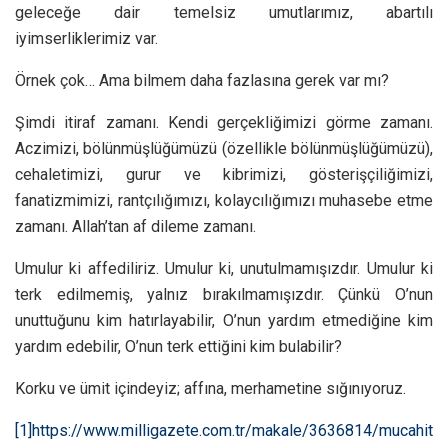
geleceğe dair temelsiz umutlarımız, abartılı
iyimserliklerimiz var.
Örnek çok… Ama bilmem daha fazlasına gerek var mı?
Şimdi itiraf zamanı. Kendi gerçekliğimizi görme zamanı.
Aczimizi, bölünmüşlüğümüzü (özellikle bölünmüşlüğümüzü),
cehaletimizi, gurur ve kibrimizi, gösterişçiliğimizi,
fanatizmimizi, rantçılığımızı, kolaycılığımızı muhasebe etme
zamanı. Allah’tan af dileme zamanı.
Umulur ki affediliriz. Umulur ki, unutulmamışızdır. Umulur ki
terk edilmemiş, yalnız bırakılmamışızdır. Çünkü O’nun
unuttuğunu kim hatırlayabilir, O’nun yardım etmediğine kim
yardım edebilir, O’nun terk ettiğini kim bulabilir?
Korku ve ümit içindeyiz; affına, merhametine sığınıyoruz.
[1]
https://www.milligazete.com.tr/makale/3636814/mucahit