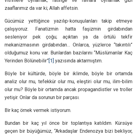
vitrinlere oynamak; ratinge ve favlara oynamak gibi
zaaflarımız da var ki; Allah affetsin.
Gücümüz yettiğince yazılıp-konuşulanları takip etmeye
çalışıyoruz. Fanatizmin hatta faşizmin girdabından
sesleniyor pek çoğu; açıktan ya da örtülü tekfir
mekanizmasının girdabından… Onlarca, yüzlerce “takıntılı”
olduğumuz konu var. Bunlardan bazılarını “Müslümanlar Kaç
Yerinden Bölünebilir”
[1]
yazısında aktarmıştım.
Böyle bir kültürde, böyle bir iklimde, böyle bir ortamda
analiz olur mu, tefekkür olur mu, eleştiri olur mu, ilim-bilim
olur mu? Böyle bir ortamda ancak propagandistler ve troller
yetişir. Onlar da sorunun bir parçası.
Bir kaç örnek vermek istiyorum.
Bundan bir kaç yıl önce bir toplantıya katıldım. Kürsüye
geçen bir büyüğümüz, “Arkadaşlar Endenozya bizi bekliyor,