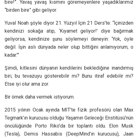
bire!”. Yavaş yavaş kısmını göremeyenlere yaşadıklarımız
“birden bire” gibi geliyor.
Yuval Noah şöyle diyor 21. Yüzyıl İçin 21 Ders’te: “İçinizden
kendinizi sokağa atıp, ‘Kıyamet geliyor!’ diye bağırmak
geliyorsa, kendinize şunu söylemeyi deneyin: ‘Yok, öyle
değil. İşin aslı dünyada neler olup bittiğini anlamıyorum, o
kadar.'”
Şimdi, kitlesini dünyanın kendilerini beklediğine inandırmış
biri, bu tevazuyu gösterebilir mi? Bunu itiraf edebilir mi?
Etse iyi olur ama zor.
Bir örnek daha vermek istiyorum.
2015 yılının Ocak ayında MIT’te fizik profesörü olan Max
Tegmark’ın kurucusu olduğu Yaşamın Geleceği Enstitüsü’nün
öncülüğünde Porto Riko’da bir toplantı oldu. Elon Musk
(Tesla), Demis Hassabis (DeepMind’ın kurucusu), Jaan