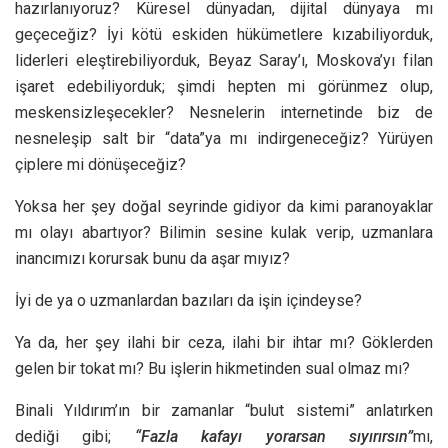
hazırlanıyoruz? Küresel dünyadan, dijital dünyaya mı
geçeceğiz? İyi kötü eskiden hükümetlere kızabiliyorduk,
liderleri eleştirebiliyorduk, Beyaz Saray’ı, Moskova’yı filan
işaret edebiliyorduk; şimdi hepten mi görünmez olup,
meskensizleşecekler? Nesnelerin internetinde biz de
nesneleşip salt bir “data”ya mı indirgeneceğiz? Yürüyen
çiplere mi dönüşeceğiz?
Yoksa her şey doğal seyrinde gidiyor da kimi paranoyaklar
mı olayı abartıyor? Bilimin sesine kulak verip, uzmanlara
inancımızı korursak bunu da aşar mıyız?
İyi de ya o uzmanlardan bazıları da işin içindeyse?
Ya da, her şey ilahi bir ceza, ilahi bir ihtar mı? Göklerden
gelen bir tokat mı? Bu işlerin hikmetinden sual olmaz mı?
Binali Yıldırım’ın bir zamanlar “bulut sistemi” anlatırken
dediği gibi;
“Fazla kafayı yorarsan sıyırırsın”
mı,