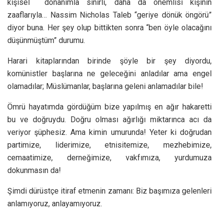
kişisel donanımla sınırlı, daha da önemlisi kişinin
zaaflarıyla… Nassim Nicholas Taleb “geriye dönük öngörü”
diyor buna. Her şey olup bittikten sonra “ben öyle olacağını
düşünmüştüm” durumu.
Harari kitaplarından birinde şöyle bir şey diyordu,
komünistler başlarına ne geleceğini anladılar ama engel
olamadılar; Müslümanlar, başlarına geleni anlamadılar bile!
Ömrü hayatımda gördüğüm bize yapılmış en ağır hakaretti
bu ve doğruydu. Doğru olması ağırlığı miktarınca acı da
veriyor şüphesiz. Ama kimin umurunda! Yeter ki doğrudan
partimize, liderimize, etnisitemize, mezhebimize,
cemaatimize, derneğimize, vakfımıza, yurdumuza
dokunmasın da!
Şimdi dürüstçe itiraf etmenin zamanı: Biz başımıza gelenleri
anlamıyoruz, anlayamıyoruz.