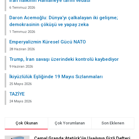
İran halkının Hamaney’e tarihi vedası
6 Temmuz 2026
Daron Acemoğlu: Dünya’yı çalkalayan iki gelişme;
demokrasinin çöküşü ve yapay zeka
1 Temmuz 2026
Emperyalizmin Küresel Gücü NATO
28 Haziran 2026
Trump, İran savaşı üzerindeki kontrolü kaybediyor
9 Haziran 2026
İkiyüzlülük Eşliğinde 19 Mayıs Sızlanmaları
25 Mayıs 2026
TAZİYE
24 Mayıs 2026
Çok Okunan
Çok Yorumlanan
Son Eklenen
Cemal Granda:Atatürk’ün Uşağının Gizli Defteri