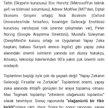
Tallin (Skype’ın kurucusu) Eric Horvitz (Mikrosoft’un teknik
şefi ve bilimsel sorumlusu), Adrew McAfee (MIT’den, Dijital
Ekonomi Girişimi ortağı), Nick Bostrom (Oxford
Ünivesitesi’nde felsefeci, İnsanlığın Geleceği Enstitüsü
kurucusu, varoluşsal risk üzerine çalışmaları var), Peter
Norvig (Google Araştırma Direktörü), Mustafa Süleyman
(DeepMind’ın kurucu ortağı ve Uygulamalı Yapay Zeka
başkanı, babası Suriyeli annesi İngiliz) gibi yapay zeka
alanındaki önemli isimlerin yanında üst düzey hukukçu,
iktisatçı, teknoloji liderlerinden 90’a yakın çok önemli isim
oradaydı.
Toplantının başlığı öyle çok da şaşaalı değil: “Yapay Zekanın
Geleceği: Fırsatlar ve Zorluklar”. Toplantının önemi, yapay
zeka alanında ihtilaflı görüşleri bir araya toplamış olması.
Max Tegmark toplantıyı “zihinlerin olağanüstü toplantısı”
olarak tanımlıyor. Sonuç raporunda
“olağanüstü bir fikir
birliği”
ortaya çıktı, diyor. Sonra bu sonuç raporunu, yapay