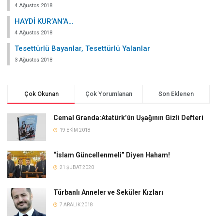
4 Ağustos 2018
HAYDİ KUR’AN’A…
4 Ağustos 2018
Tesettürlü Bayanlar, Tesettürlü Yalanlar
3 Ağustos 2018
Çok Okunan
Çok Yorumlanan
Son Eklenen
Cemal Granda:Atatürk’ün Uşağının Gizli Defteri
19 EKIM 2018
“İslam Güncellenmeli” Diyen Haham!
21 ŞUBAT 2020
Türbanlı Anneler ve Seküler Kızları
7 ARALIK 2018