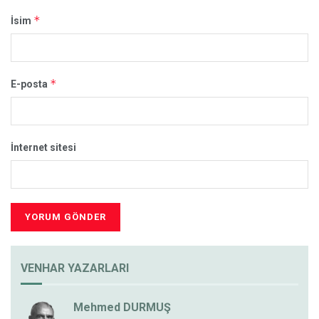
*
İsim
*
E-posta
İnternet sitesi
VENHAR YAZARLARI
Mehmed DURMUŞ