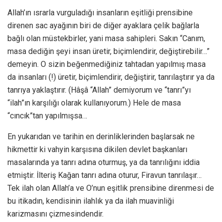
Allah’ın ısrarla vurguladığı insanların eşitliği prensibine
direnen sac ayağının biri de diğer ayaklara çelik bağlarla
bağlı olan müstekbirler, yani masa sahipleri. Sakın “Canım,
masa dediğin şeyi insan üretir, biçimlendirir, değiştirebilir…”
demeyin. O sizin beğenmediğiniz tahtadan yapılmış masa
da insanları (!) üretir, biçimlendirir, değiştirir, tanrılaştırır ya da
tanrıya yaklaştırır. (Hâşâ “Allah” demiyorum ve “tanrı”yı
“ilah”ın karşılığı olarak kullanıyorum.) Hele de masa
“cıncık”tan yapılmışsa…
En yukarıdan ve tarihin en derinliklerinden başlarsak ne
hikmettir ki vahyin karşısına dikilen devlet başkanları
masalarında ya tanrı adına oturmuş, ya da tanrılığını iddia
etmiştir. İlteriş Kağan tanrı adına oturur, Firavun tanrılaşır…
Tek ilah olan Allah’a ve O’nun eşitlik prensibine direnmesi de
bu itikadın, kendisinin ilahlık ya da ilah muavinliği
karizmasını çizmesindendir.