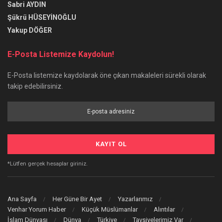
Sabri AYDIN
Şükrü HÜSEYİNOĞLU
Yakup DÖĞER
E-Posta Listemize Kaydolun!
E-Posta listemize kaydolarak öne çıkan makaleleri sürekli olarak
takip edebilirsiniz.
*Lütfen gerçek hesaplar giriniz.
Ana Sayfa
Her Güne Bir Ayet
Yazarlarımız
Venhar Yorum Haber
Küçük Müslümanlar
Alıntılar
İslam Dünyası
Dünya
Türkiye
Tavsiyelerimiz Var