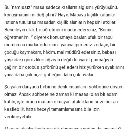
Bu “namıssız” masa sadece kralların algısını, yürüyüşünü,
konuşmasını mı değiştirir? Hayır. Masaya kişilik katanlar
istisna tutulursa masadan kişilik alanların hepsini etkiler.
Bencileyin ufak bir öğretmeni müdür edersiniz, “Benim
öğretmenim…” diyerek konuşmaya başlar; ufak bir tapu
memurunu müdür edersiniz, yanına girmeniz zorlaşır; bir
çocuğu kaymakam, hâkim, mal müdürü edersiniz, babası
yaşındaki görevlileri ağzıyla değil de işaret parmağıyla
çağırır; bir otobüs şoförünü şef edersiniz yürürken ayaklarını
yana daha çok açar, göbeğini daha çok ovalar…
Şu yalan dünyada birbirine denk insanların sohbetine doyum
olmaz. Ancak sohbete ne zaman ki masası olan bir adam
katılır, işte orada masası olmayan ufaklıkların sözü her an
kesilebilir, hatta heceyi tamamlamasına bile izin
verilmeyebilir.
Masası olanlar, herkesin dik durmasına neden dayanamaz?