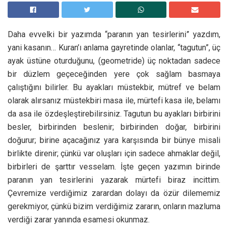
Daha evvelki bir yazımda “paranın yan tesirlerini” yazdım,
yani kasanın… Kuran’ı anlama gayretinde olanlar, “tagutun”, üç
ayak üstüne oturduğunu, (geometride) üç noktadan sadece
bir düzlem geçeceğinden yere çok sağlam basmaya
çalıştığını bilirler. Bu ayakları müstekbir, mütref ve belam
olarak alırsanız müstekbiri masa ile, mürtefi kasa ile, belamı
da asa ile özdeşleştirebilirsiniz. Tagutun bu ayakları birbirini
besler, birbirinden beslenir; birbirinden doğar, birbirini
doğurur; birine açacağınız yara karşısında bir bünye misali
birlikte direnir; çünkü var oluşları için sadece ahmaklar değil,
birbirleri de şarttır vesselam. İşte geçen yazımın birinde
paranın yan tesirlerini yazarak mürtefi biraz incittim.
Çevremize verdiğimiz zarardan dolayı da özür dilememiz
gerekmiyor, çünkü bizim verdiğimiz zararın, onların mazluma
verdiği zarar yanında esamesi okunmaz.