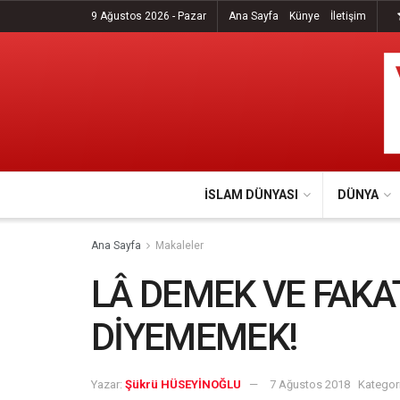
9 Ağustos 2026 - Pazar
Ana Sayfa
Künye
İletişim
İSLAM DÜNYASI
DÜNYA
Ana Sayfa
Makaleler
LÂ DEMEK VE FAKA
DİYEMEMEK!
Yazar:
Şükrü HÜSEYİNOĞLU
7 Ağustos 2018
Kategori