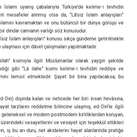
İslami uyanış çabalarıyla Türkiye’de kelime-i tevhidin
i mesafeler alınmış olsa da, “Lâ’sız İslam anlayışları”
 anlamını kavramaktan ve onu bütüncül bir dünya görüşü ve
ir dindar camianın varlığı söz konusudur.
â’sız İslam anlayışları” konusu sıkça gündeme getirilmekte
 ulaşması için dâvet çalışmaları yapılmaktadır.
llah” kısmıyla ilgili Müslümanlar olarak yaygın şekilde
diği gibi “Lâ ilahe” kısmı kelime-i tevhidin reddiye ve
ısmını temsil etmektedir. Şayet bir bina yapılacaksa, bu
ed-Din) dışında kalan ve neticede her biri insan hevâsına,
yat tarzlarını reddetme bilincine ulaşmış, ed-Din’le ilgili
en, geleneksel ve modern-postmodern kirliliklerden koruyan,
 üzerindeki vesayetlerini ve vesayet için teşekkül ettikleri
, iş bu arı-duru, net akidelerini hayat alanlarında pratiğe