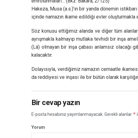
emrolunmaları… (Bkz: Bakara, 2/125)
Hakeza, Musa (a.s.)’ın bir yanda dönemin istikbarı
içinde namazın ikame edildiği evler oluşturmakla
Söz konusu ettiğimiz alanda ve diğer tüm alanlarda
ayrışmakla kalmayıp mutlaka tevhidi bir inşa amel
(Lâ) olmayan bir inşa çabası anlamsız olacağı gib
kalacaktır.
Dolayısıyla, verdiğimiz namazın cemaatle ikamesi
da reddiyesi ve inşası ile bir bütün olarak karşılı
Bir cevap yazın
*
E-posta hesabınız yayımlanmayacak.
Gerekli alanlar
i
Yorum