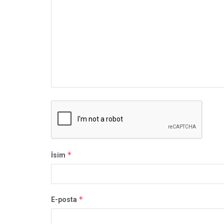
*
İsim
*
E-posta