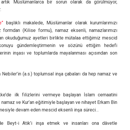
artık Müslümanlarca bir sorun olarak da görülmüyor,
.
e”
başlıklı makalede, Müslümanlar olarak kurumlarımızı
z formdan (Kilise formu), namaz eksenli, namazlarımızı
an okuduğumuz ayetleri birlikte mütalaa ettiğimiz mescid
onuyu gündemleştirmenin ve sözünü ettiğim hedefi
lerinin inşası ve toplumlarda mayalanması açısından son
 Nebiler’in (a.s.) toplumsal inşa çabaları da hep namaz ve
e’de ilk filizlerini vermeye başlayan İslam cemaatini
le namaz ve Kur’an eğitimiyle başlayan ve nihayet Erkam Bin
ürülmesiyle devam eden mescid eksenli inşa süreci…
’de Beyt-i Atik’i inşa etmek ve insanları ona dâvetle