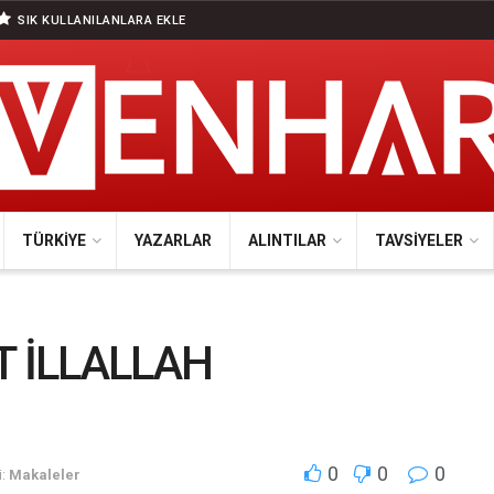
SIK KULLANILANLARA EKLE
TÜRKIYE
YAZARLAR
ALINTILAR
TAVSIYELER
T İLLALLAH
0
0
0
:
Makaleler