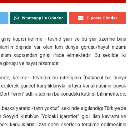
Whatsapp ile Gönder
E-posta Gönder
 giriş kapısı kelime-i tevhid şiarı ve bu şiar üzerine bina
 İslam’ın dışında var olan tüm dünya görüşü/hayat nizamı
e İslam kapısından girişi ifade etmektedir. Bu şekilde iki
a görüşü ve hayat nizamıdır.
nde, kelime-i tevhidin bu niteliğinin (bütüncül bir dünya
edilerek güncel karşılıklarıyla ortaya konulmasının büyük
ört Terim” adlı kitabının bu konudaki katkısı bilinmektedir.
 başka yaratıcı/tanrı yoktur” şeklinde algılandığı Türkiye’de
Seyyid Kutub’un “Yoldaki İşaretler” gibi, ilah kavramı ve
ncel karşılıklarını izah eden eserlerin tercüme edilmesinin