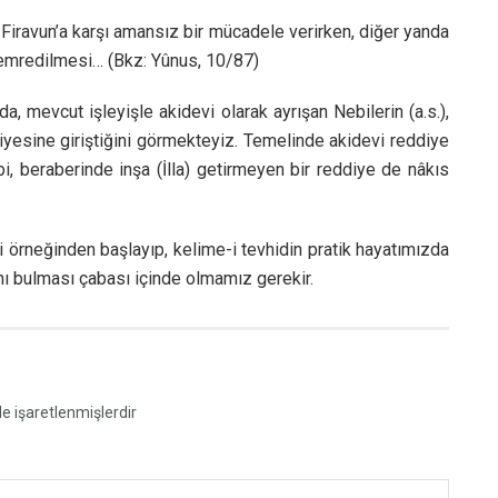
 Firavun’a karşı amansız bir mücadele verirken, diğer yanda
 emredilmesi… (Bkz: Yûnus, 10/87)
, mevcut işleyişle akidevi olarak ayrışan Nebilerin (a.s.),
iyesine giriştiğini görmekteyiz. Temelinde akidevi reddiye
i, beraberinde inşa (İlla) getirmeyen bir reddiye de nâkıs
 örneğinden başlayıp, kelime-i tevhidin pratik hayatımızda
ğını bulması çabası içinde olmamız gerekir.
le işaretlenmişlerdir