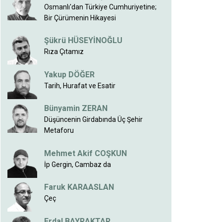
Osmanlı'dan Türkiye Cumhuriyetine;
Bir Çürümenin Hikayesi
Şükrü HÜSEYİNOĞLU
Rıza Çıtamız
Yakup DÖĞER
Tarih, Hurafat ve Esatir
Bünyamin ZERAN
Düşüncenin Girdabında Üç Şehir
Metaforu
Mehmet Akif COŞKUN
İp Gergin, Cambaz da
Faruk KARAASLAN
Çeç
Erdal BAYRAKTAR