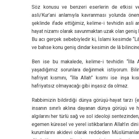
Söz konusu ve benzeri eserlerin de etkisi ve 
asli/Kur’ani anlamıyla kavranması yolunda öneml
şeklinde ifade ettiğimiz, kelime-i tevhidin asli
hayat nizamı olarak savunmaktan uzak olan geniş b
Bu acı gerçek sebebiyledir ki, İslami kesimde “L
ve bahse konu geniş dindar kesimin de lâ bilincine
Ben ise bu makalede, kelime-i tevhidin “İlla A
yaşadığımız sorunlara değinmek istiyorum. Bilin
hafriyat kısmını, “İlla Allah” kısmı ise inşa k
hafriyatsız olmayacağı gibi inşasız da olmaz.
Rabbimizin bildirdiği dünya görüşü-hayat tarzı (
insanın sınırlı aklına dayanan dünya görüşü ve ha
algılarını her türlü sağ ve sol ideoloji sentezind
egemen küresel ve yerel istikbarların Allah’ın dini
kurumlarını akidevi olarak reddeden Müslümanların