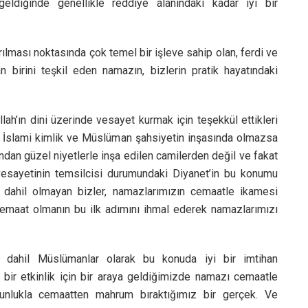
eldiğinde genellikle reddiye alanındaki kadar iyi bir
rılması noktasında çok temel bir işleve sahip olan, ferdi ve
n birini teşkil eden namazın, bizlerin pratik hayatındaki
lah’ın dini üzerinde vesayet kurmak için teşekkül ettikleri
k. İslami kimlik ve Müslüman şahsiyetin inşasında olmazsa
ından güzel niyetlerle inşa edilen camilerden değil ve fakat
i vesayetinin temsilcisi durumundaki Diyanet’in bu konumu
dahil olmayan bizler, namazlarımızın cemaatle ikamesi
cemaat olmanın bu ilk adımını ihmal ederek namazlarımızı
dahil Müslümanlar olarak bu konuda iyi bir imtihan
bir etkinlik için bir araya geldiğimizde namazı cemaatle
unlukla cemaatten mahrum bıraktığımız bir gerçek. Ve