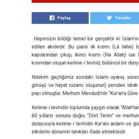
Paylaş
Tweetle
Hepimizin bildiği temel bir gerçektir ki İslam’ın
edilen akidedir. Bu şiarın ilk kısmı (Lâ ilahe)
kapılarından çıkışı, ikinci kısmı (İlla Allah) is
kısımdan oluşan kelime-i tevhid, bütüncül bir düny
Nitekim geçtiğimiz asırdaki İslami uyanış süreci
görüşü ve hayat nizamı oluşunun) yeniden idrak 
payı olmuştur. Merhum Mevdudi’nin “Kur’an’a Göre D
Kelime-i tevhidin toplumda yaygın olarak “Allah’tan
60 yılların sonuna doğru “Dört Terim” ve merhum 
dolayısıyla kelime-i tevhidin Kur’ani anlamı ve gü
etkilerini dönemin tanıkları ifade etmektedir.