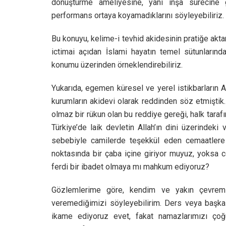
dönüştürme ameliyesine, yani inşa sürecine g
performans ortaya koyamadıklarını söyleyebiliriz.
Bu konuyu, kelime-i tevhid akidesinin pratiğe akta
ictimai açıdan İslami hayatın temel sütunlarında
konumu üzerinden örneklendirebiliriz.
Yukarıda, egemen küresel ve yerel istikbarların Al
kurumların akidevi olarak reddinden söz etmişti
olmaz bir rükun olan bu reddiye gereği, halk taraf
Türkiye’de laik devletin Allah’ın dini üzerindek
sebebiyle camilerde teşekkül eden cemaatlere 
noktasında bir çaba içine giriyor muyuz, yoksa 
ferdi bir ibadet olmaya mı mahkum ediyoruz?
Gözlemlerime göre, kendim ve yakın çevrem 
veremediğimizi söyleyebilirim. Ders veya başka 
ikame ediyoruz evet, fakat namazlarımızı çoğ