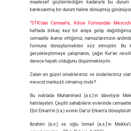
maalesef gözlemlediğim kadarıyla bu durum 
kanıksanmış bir durum haline dönüşmüş görünüyor
“STK’dan Cemaat’e, Kilise Formundan Mescid’
haftada birkaç kez bir araya gelip dağıldığımı
cemaatle ikame ettiğimiz, namazlarımızın ardınd
formuna dönüştürmekten söz etmiştim. Bu k
gerçekleştirmeye çalışmanın, çağın Kur’an nesil
derece hayati olduğunu düşünmekteyim.
Zaten en güzel örneklerimiz ve önderlerimiz olan
mescid merkezli olmamış mıdır?
Bu noktada Muhammed (a.s.)’ın dâvetiyle Mekk
hatırlayalım. Çeşitli sahabilerin evlerinde cemaat
Ebil Erkam’ın (r.a.) evinin Dar’ul Erkam’a dönüşt
İbrahim (a.s.) ve oğlu İsmail (a.s.)’ın Mekke