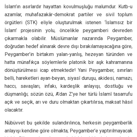
İslam’ın asırlardır hayattan kovulmuşluğu malumdur. Kutb-u
azamlar, muhafazakâr-demokrat partiler ve sivil toplum
örgütleri (STK) eliyle oluşturulmak istenen ‘İslamsız bir
İslam’ projesinin yolu, öncelikle peygamberi devreden
çıkarmakla olabilir. Müslümanlar nazarında Peygamber,
doğrudan hedef alınarak devre dışı bırakılamayacağına göre,
Peygamber’in birtakım yalan-yanlış, hezeyan türünden ve
hatta münafıkça söylemlerle platonik bir aşk kahramanına
dönüştürülmesi icap etmektedir! Yani Peygamber, sınırları
belli, hareketleri ayan-beyan, siyasî duruşu, akidesi, namazı,
haccı, savaşları, infakı, kardeşlik anlayışı, dostluğu ve
düşmanlığı; sözün özü, A’dan Z’ye her türlü İslamî tasarrufu
açık ve seçik, arı ve duru olmaktan çıkartılırsa, maksat hâsıl
olacaktır.
Nübüvvet bu şekilde sulandırılınca, herkesin peygamberlik
anlayışı kendine göre olmakta; Peygamber’e yaptırılmayacak