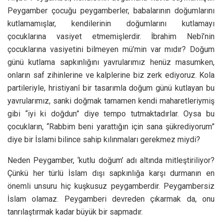
Peygamber çocuğu peygamberler, babalarının doğumlarını
kutlamamışlar, kendilerinin doğumlarını kutlamayı
çocuklarına vasiyet etmemişlerdir. İbrahim Nebî’nin
çocuklarına vasiyetini bilmeyen mü’min var mıdır? Doğum
günü kutlama sapkınlığını yavrularımız henüz masumken,
onların saf zihinlerine ve kalplerine biz zerk ediyoruz. Kola
partileriyle, hristiyanî bir tasarımla doğum günü kutlayan bu
yavrularımız, sanki doğmak tamamen kendi maharetleriymiş
gibi “iyi ki doğdun” diye tempo tutmaktadırlar. Oysa bu
çocukların, “Rabbim beni yarattığın için sana şükrediyorum”
diye bir İslami bilince sahip kılınmaları gerekmez miydi?
Neden Peygamber, ‘kutlu doğum’ adı altında mitleştiriliyor?
Çünkü her türlü İslam dışı sapkınlığa karşı durmanın en
önemli unsuru hiç kuşkusuz peygamberdir. Peygambersiz
İslam olamaz. Peygamberi devreden çıkarmak da, onu
tanrılaştırmak kadar büyük bir sapmadır.