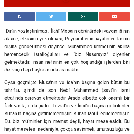
Din’in yozlaştırılması, İlahî Mesajın görünürdeki yaygınlığının
aksine, etkisinin yok olması, Peygamber’in hayatın ve tarihin
dışına gönderilmesi deyince, Muhammed ümmetinin aklına
hemencecik İsrailoğulları ve “biz Nasarayız” diyenler
gelmektedir. İnsan nefsinin en çok hoşlandığı işlerden biri
de, suçu hep başkalarında aramaktır.
Oysa geçmişte Musa’nın ve İsa’nın başına gelen bütün bu
tahrifat, şimdi de son Nebî Muhammed (sav)’in ismi
etrafında cereyan etmektedir. Arada elbette çok önemli bir
fark var ki, o da şudur: Tevrat’ın ve İncil’in başına getirilenler
Kur’an’ın başına getirilememiştir; Kur’an tahrif edilememiştir.
Bu, biz mü’minler için memat değil, hayat meselesidir. Bu
hayat meselesi nedeniyle, çokça sevinmeli, umutsuzluğu ve