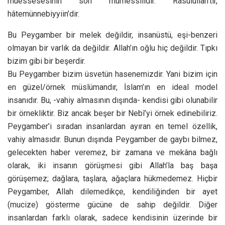
müessesesinin son mümessilidir. Rasulullah’tır,
hâtemünnebiyyiin’dir.
Bu Peygamber bir melek değildir, insanüstü, eşi-benzeri
olmayan bir varlık da değildir. Allah’ın oğlu hiç değildir. Tıpkı
bizim gibi bir beşerdir.
Bu Peygamber bizim üsvetün hasenemizdir. Yani bizim için
en güzel/örnek müslümandır, İslam’ın en ideal model
insanıdır. Bu, -vahiy almasının dışında- kendisi gibi olunabilir
bir örnekliktir. Biz ancak beşer bir Nebî’yi örnek edinebiliriz.
Peygamber’i sıradan insanlardan ayıran en temel özellik,
vahiy almasıdır. Bunun dışında Peygamber de gaybı bilmez,
gelecekten haber veremez, bir zamana ve mekâna bağlı
olarak, iki insanın görüşmesi gibi Allah’la baş başa
görüşemez; dağlara, taşlara, ağaçlara hükmedemez. Hiçbir
Peygamber, Allah dilemedikçe, kendiliğinden bir ayet
(mucize) gösterme gücüne de sahip değildir. Diğer
insanlardan farklı olarak, sadece kendisinin üzerinde bir