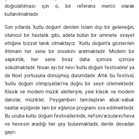
doğrulatılması için o, bir referans mercii olarak
kullanılmaktadır.
Son yıllarda ‘kutlu doğum’ denilen İslam dışı bir geleneğin,
ölümcül bir hastalık gibi, adeta bütün bir ümmete sirayet
ettiğine bizzat tanık olmaktayız. ‘Kutlu doğum’a gösterilen
ihtimam her sene bir öncekini aratmaktadır. Modern bir
sapkınlık, her sene biraz daha içimize içimize
sokulmaktadır. Nisan ayı bir nevi ‘kutlu doğum festivaline’ ya
da Noel yortusuna dönüşmüş durumdadır. Artık bu festival,
‘kutlu doğum olimpiyatları’na doğru bir seyir izlemektedir.
Klasik ve modern müzik aletleriyle, yine klasik ve modern
danslar, müzikler, Peygamberi tanrılaştıran abuk-sabuk
naatlar eşliğinde tam bir eğlence programı icra edilmektedir.
Bu ucube kutlu doğum festivallerinde, nefsin/arzuların/heva
ve hevesin aradığı her şey bulunmaktadır, derde devadan
gayrı.