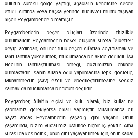
bulutun sürekli gölge yaptığı, ağaçların kendisine secde
ettiği, sırtında veya başka yerinde nübüvvet mührü taşıyan
hiçbir Peygamber de olmamıştır.
Peygamberlerin beşer oluşları üzerinde titizlikle
durulmalıdır. Peygamber’in beşer oluşuna sureta “elbette!”
deyip, ardından, onu her türlü beşerî sıfattan soyutlamak ve
tanrı tahtına yükseltmek, müslümanca bir akide değildir. İsa
Nebî’nin tanrılaştırılması örneği, gözümüzün önünde
durmaktadır. İsa’nın Allah’a oğul yapılmasına tepki gösterip,
Muhammed’in (sav) ezeli ve ebedileştirilmesine sessiz
kalmak da müslümanca bir tutum değildir.
Peygamber, Allah’ın elçisi ve kulu olarak, biz kullar ne
yapmamız gerekiyorsa onları yapmıştır. Müslümanca bir
hayat ancak Peygamber’in yaşadığı gibi yaşanır. Onun
yaşamında, bizim vüs’atimiz üstünde hiçbir iş yoktur. Ama
şurası da kesindir ki, onun gibi yaşayabilmek için, onun kadar