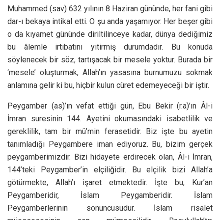
Muhammed (sav) 632 yılının 8 Haziran gününde, her fani gibi
dar-ı bekaya intikal etti. O şu anda yaşamıyor. Her beşer gibi
o da kıyamet gününde diriltilinceye kadar, dünya dediğimiz
bu âlemle irtibatını yitirmiş durumdadır. Bu konuda
söylenecek bir söz, tartışacak bir mesele yoktur. Burada bir
‘mesele’ oluşturmak, Allah’ın yasasına burnumuzu sokmak
anlamına gelir ki bu, hiçbir kulun cüret edemeyeceği bir iştir.
Peygamber (as)’ın vefat ettiği gün, Ebu Bekir (r.a)’ın Âl-i
İmran suresinin 144. Ayetini okumasındaki isabetlilik ve
gereklilik, tam bir mü’min ferasetidir. Biz işte bu ayetin
tanımladığı Peygambere iman ediyoruz. Bu, bizim gerçek
peygamberimizdir. Bizi hidayete erdirecek olan, Âl-i İmran,
144’teki Peygamber’in elçiliğidir. Bu elçilik bizi Allah’a
götürmekte, Allah’ı işaret etmektedir. İşte bu, Kur’an
Peygamberidir, İslam Peygamberidir. İslam
Peygamberlerinin sonuncusudur. İslam risalet