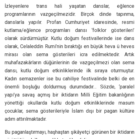
İzleyenlere trans hali yaşatan danslar, eğlence
programlarının vazgeçilmezidir. Birçok dinde tapınma,
danslarla yapılır. Profan Cumhuriyet idaresinde, resmi
kutlama/eğlence programları dansı ‘folklor gösterileri’
olarak sürdürmüştür. Kutlu doğum festivallerinde ise dans
olarak, Celaleddin Rumi’nin bıraktığı en büyük heva ü heves
mirası olan sema gösterileri icra edilmektedir. Artık
muhafazakârların düğünlerinin de vazgeçilmezi olan sema
dansı, kutlu doğum etkinliklerinde ilk sıraya oturmuştur.
Kadın semazenler ise bu cahiliye festivalinde belki de en
önemli boşluğu doldurmuş durumdadır… Sözde, ‘paralel
yapı’ya savaş açmış bir iktidarın Milli Eğitim bakanlığının
yönettiği okullarda kutlu doğum etkinliklerinde masum
çocuklar, sema gösterileriyle İslam dışı bir pagan kültüre
adım attırılmaktadır.
Bu paganlaştırmayı, haşhaştan şikâyetçi görünen bir iktidarın