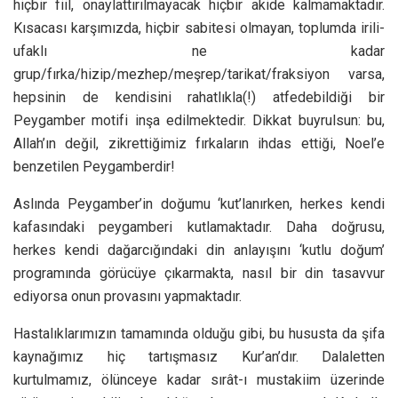
hiçbir fiil, onaylattırılmayacak hiçbir akide kalmamaktadır.
Kısacası karşımızda, hiçbir sabitesi olmayan, toplumda irili-
ufaklı ne kadar
grup/fırka/hizip/mezhep/meşrep/tarikat/fraksiyon varsa,
hepsinin de kendisini rahatlıkla(!) atfedebildiği bir
Peygamber motifi inşa edilmektedir. Dikkat buyrulsun: bu,
Allah’ın değil, zikrettiğimiz fırkaların ihdas ettiği, Noel’e
benzetilen Peygamberdir!
Aslında Peygamber’in doğumu ‘kut’lanırken, herkes kendi
kafasındaki peygamberi kutlamaktadır. Daha doğrusu,
herkes kendi dağarcığındaki din anlayışını ‘kutlu doğum’
programında görücüye çıkarmakta, nasıl bir din tasavvur
ediyorsa onun provasını yapmaktadır.
Hastalıklarımızın tamamında olduğu gibi, bu hususta da şifa
kaynağımız hiç tartışmasız Kur’an’dır. Dalaletten
kurtulmamız, ölünceye kadar sırât-ı mustakiim üzerinde