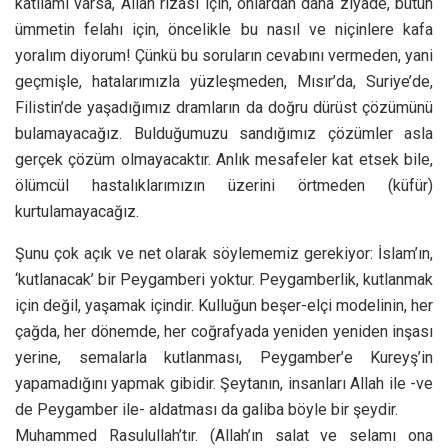
katliamı varsa, Allah rızası için, onlardan daha ziyade, bütün
ümmetin felahı için, öncelikle bu nasıl ve niçinlere kafa
yoralım diyorum! Çünkü bu soruların cevabını vermeden, yani
geçmişle, hatalarımızla yüzleşmeden, Mısır’da, Suriye’de,
Filistin’de yaşadığımız dramların da doğru dürüst çözümünü
bulamayacağız. Bulduğumuzu sandığımız çözümler asla
gerçek çözüm olmayacaktır. Anlık mesafeler kat etsek bile,
ölümcül hastalıklarımızın üzerini örtmeden (küfür)
kurtulamayacağız.
Şunu çok açık ve net olarak söylememiz gerekiyor: İslam’ın,
‘kutlanacak’ bir Peygamberi yoktur. Peygamberlik, kutlanmak
için değil, yaşamak içindir. Kulluğun beşer-elçi modelinin, her
çağda, her dönemde, her coğrafyada yeniden yeniden inşası
yerine, semalarla kutlanması, Peygamber’e Kureyş’in
yapamadığını yapmak gibidir. Şeytanın, insanları Allah ile -ve
de Peygamber ile- aldatması da galiba böyle bir şeydir.
Muhammed Rasulullah’tır. (Allah’ın salat ve selamı ona