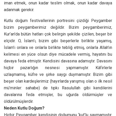
iman etmek, onun kadar teslim olmak, onun kadar davaya
adanmak gerekir.
Kutlu doğum festivallerinin portresini çizdiği Peygamber
bizim peygamberimiz değildir. Bizim peygamberimiz,
Kur’an’da bütün hatları çok belirgin şekilde çizilen, beşer bir
elçidir. O, İslam’ı, bizim gibi beşerlerle birlikte yaşamış,
İslam’ı onlara ve onlarla birlikte tebliğ etmiş, onlarla Allah’ın
kelimesi en yüce olsun diye mücadele vermiş, hayatını bu
davaya feda etmiştir. Kendisini davasına adamıştır. Davasını
hiçbir pazarlığın nesnesi yapmamıştır. Kâfirlerle
uzlaşmamış, küfre ve şirke saygı duymamıştır. Bizim gibi
beşer olan kardeşlerimiz (hayırlarda yarışmış olan o ilk nesil
mü’minler: sahabe) de tıpkı Rasulullah gibi kendilerini
davalarına feda etmişler, bu uğurda öldürmüşler ve
öldürülmüşlerdir.
Neden Kutlu Doğum?
Hiçbir Peygamber, kendisinin doğumunu ‘kut’lu saymamıştır.