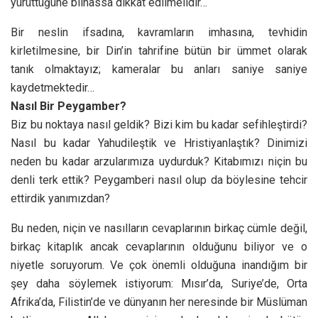
yürüttüğüne bilhassa dikkat edilmelidir…
Bir neslin ifsadına, kavramların imhasına, tevhidin
kirletilmesine, bir Din’in tahrifine bütün bir ümmet olarak
tanık olmaktayız; kameralar bu anları saniye saniye
kaydetmektedir…
Nasıl Bir Peygamber?
Biz bu noktaya nasıl geldik? Bizi kim bu kadar sefihleştirdi?
Nasıl bu kadar Yahudileştik ve Hristiyanlaştık? Dinimizi
neden bu kadar arzularımıza uydurduk? Kitabımızı niçin bu
denli terk ettik? Peygamberi nasıl olup da böylesine tehcir
ettirdik yanımızdan?
Bu neden, niçin ve nasılların cevaplarının birkaç cümle değil,
birkaç kitaplık ancak cevaplarının olduğunu biliyor ve o
niyetle soruyorum. Ve çok önemli olduğuna inandığım bir
şey daha söylemek istiyorum: Mısır’da, Suriye’de, Orta
Afrika’da, Filistin’de ve dünyanın her neresinde bir Müslüman