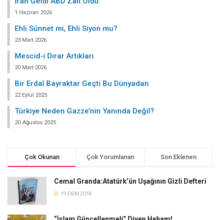
İran Geldi ABD Zâil Oldu
1 Haziran 2026
Ehli Sünnet mi, Ehli Siyon mu?
23 Mart 2026
Mescid-i Dırar Artıkları
20 Mart 2026
Bir Erdal Bayraktar Geçti Bu Dünyadan
22 Eylül 2025
Türkiye Neden Gazze’nin Yanında Değil?
20 Ağustos 2025
Çok Okunan
Çok Yorumlanan
Son Eklenen
Cemal Granda:Atatürk’ün Uşağının Gizli Defteri
19 EKIM 2018
“İslam Güncellenmeli” Diyen Haham!