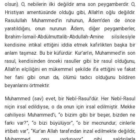
olsun). O, nebilerin ilki değildir ama son peygamberdir. O,
Hristiyan amentüsünde olduğu gibi, Allah’ın oğlu değildir.
Rasulullah Muhammed’in ruhunun, Âdem’den de önce
yaratıldığını, onun nurunun Âdem, diğer peygamberler,
İbrahim-İsmail-Abdülmuttalib-Abdullah-Amine silsilesiyle
kendisine intikal ettiğini iddia etmek kafirlikten başka bir
anlam taşımaz. Bu bir küfürdür: Kur’an’ın, Muhammed’in son
rasul, kendisinden önceki rasuller gibi bir rasul olduğunu,
Allah’ın elçiliğini en mükemmel şekilde ifa ettiğini ve fakat
her fani gibi onun da, ölümü tadıcı olduğunu bildiren
beyanlarını örtmektir.
Muhammed (sav) evet, bir Nebî-Rasul’dür. Her Nebî-Rasul
niçin irsal edildiyse, o da onun için irsal edilmiştir. Mekke
cahiliyesi Muhammed’i, “o bizim gibi bir beşer, bizden ne
farkı var?”, “o bizi büyülüyor”, “o bir mecnundur; cinlerle
irtibatı var”, “Kur’an Allah tarafından inzal edilmekte değildir,
Muhammed onu uyduruyor” gibi saldırılarla