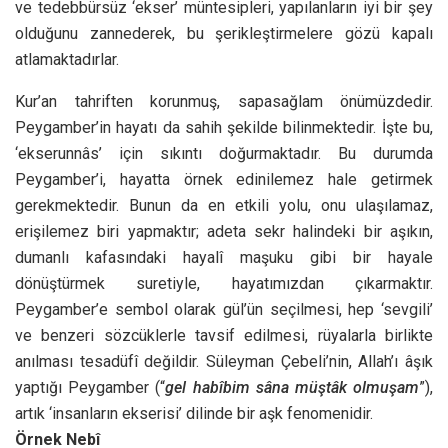
ve tedebbürsüz ‘ekser’ müntesipleri, yapılanların iyi bir şey
olduğunu zannederek, bu şerikleştirmelere gözü kapalı
atlamaktadırlar.
Kur’an tahriften korunmuş, sapasağlam önümüzdedir.
Peygamber’in hayatı da sahih şekilde bilinmektedir. İşte bu,
‘ekserunnâs’ için sıkıntı doğurmaktadır. Bu durumda
Peygamber’i, hayatta örnek edinilemez hale getirmek
gerekmektedir. Bunun da en etkili yolu, onu ulaşılamaz,
erişilemez biri yapmaktır; adeta sekr halindeki bir aşıkın,
dumanlı kafasındaki hayalî maşuku gibi bir hayale
dönüştürmek suretiyle, hayatımızdan çıkarmaktır.
Peygamber’e sembol olarak gül’ün seçilmesi, hep ‘sevgili’
ve benzeri sözcüklerle tavsif edilmesi, rüyalarla birlikte
anılması tesadüfî değildir. Süleyman Çebeli’nin, Allah’ı âşık
yaptığı Peygamber (“
gel habîbim sâna müştâk olmuşam
”),
artık ‘insanların ekserisi’ dilinde bir aşk fenomenidir.
Örnek Nebî