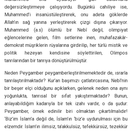
değersizleştirmeye çalışıyordu. Bugünkü cahiliye ise,
Muhammed’i insanüstüleştirerek, onu adeta göklerde
Allah’ın sağ yanına yerleştirerek çizgi dışına çıkarıyor.
Muhammed (a.s) ölümlü bir Nebî değil, olimpiyat
eğlencelerine gelen, film setlerine inen, muhafazakâr-
demokrat müşriklerin rüyalarına girdirilip, her türlü mistik ve
politik hezeyan kendisine söylettirilen, Olimpos
tanrılarından bir tanrıya dönüştürülmüştür.
Neden Peygamber peygamberleştirilmemektedir de, ısrarla
tanrılaştırılmaktadır? Kur’an başımızı çatlatırcasına, Nebî’nin
bir beşer elçi olduğunu açıklarken, gelenek neden ona aynı
yoğunlukta, tanrısal bir sıfat yakıştırmaktadır? Bunun,
anlayabildiğim kadarıyla bir tek izahı vardır, o da şudur:
Peygamber, örnek edinilir biri olmaktan çıkartılmalıdır!
‘Biz’im İslam’a değil de, İslam’ın ‘biz’e uydurulması için bu
elzemdir. İslam’ın ilimsiz, ta’akkulsüz, tefekkürsüz, tezekkür