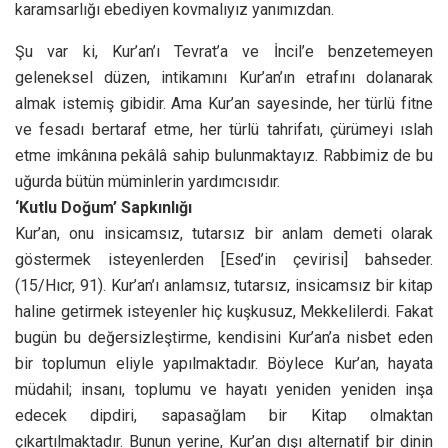
karamsarlığı ebediyen kovmalıyız yanımızdan.
Şu var ki, Kur’an’ı Tevrat’a ve İncil’e benzetemeyen
geleneksel düzen, intikamını Kur’an’ın etrafını dolanarak
almak istemiş gibidir. Ama Kur’an sayesinde, her türlü fitne
ve fesadı bertaraf etme, her türlü tahrifatı, çürümeyi ıslah
etme imkânına pekâlâ sahip bulunmaktayız. Rabbimiz de bu
uğurda bütün müminlerin yardımcısıdır.
‘Kutlu Doğum’ Sapkınlığı
Kur’an, onu insicamsız, tutarsız bir anlam demeti olarak
göstermek isteyenlerden [Esed’in çevirisi] bahseder.
(15/Hıcr, 91). Kur’an’ı anlamsız, tutarsız, insicamsız bir kitap
haline getirmek isteyenler hiç kuşkusuz, Mekkelilerdi. Fakat
bugün bu değersizleştirme, kendisini Kur’an’a nisbet eden
bir toplumun eliyle yapılmaktadır. Böylece Kur’an, hayata
müdahil; insanı, toplumu ve hayatı yeniden yeniden inşa
edecek dipdiri, sapasağlam bir Kitap olmaktan
çıkartılmaktadır. Bunun yerine, Kur’an dışı alternatif bir dinin