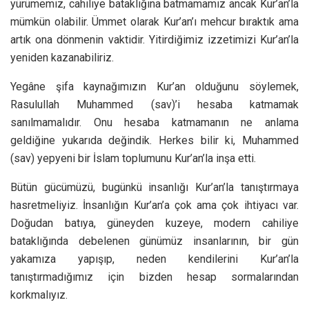
yürümemiz, cahiliye bataklığına batmamamız ancak Kur’an’la
mümkün olabilir. Ümmet olarak Kur’an’ı mehcur bıraktık ama
artık ona dönmenin vaktidir. Yitirdiğimiz izzetimizi Kur’an’la
yeniden kazanabiliriz.
Yegâne şifa kaynağımızın Kur’an olduğunu söylemek,
Rasulullah Muhammed (sav)’i hesaba katmamak
sanılmamalıdır. Onu hesaba katmamanın ne anlama
geldiğine yukarıda değindik. Herkes bilir ki, Muhammed
(sav) yepyeni bir İslam toplumunu Kur’an’la inşa etti.
Bütün gücümüzü, bugünkü insanlığı Kur’an’la tanıştırmaya
hasretmeliyiz. İnsanlığın Kur’an’a çok ama çok ihtiyacı var.
Doğudan batıya, güneyden kuzeye, modern cahiliye
bataklığında debelenen günümüz insanlarının, bir gün
yakamıza yapışıp, neden kendilerini Kur’an’la
tanıştırmadığımız için bizden hesap sormalarından
korkmalıyız.