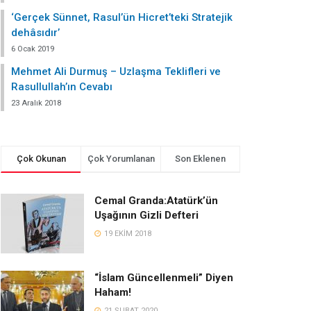
‘Gerçek Sünnet, Rasul’ün Hicret’teki Stratejik
dehâsıdır’
6 Ocak 2019
Mehmet Ali Durmuş – Uzlaşma Teklifleri ve
Rasullullah’ın Cevabı
23 Aralık 2018
Çok Okunan
Çok Yorumlanan
Son Eklenen
Cemal Granda:Atatürk’ün
Uşağının Gizli Defteri
19 EKIM 2018
“İslam Güncellenmeli” Diyen
Haham!
21 ŞUBAT 2020