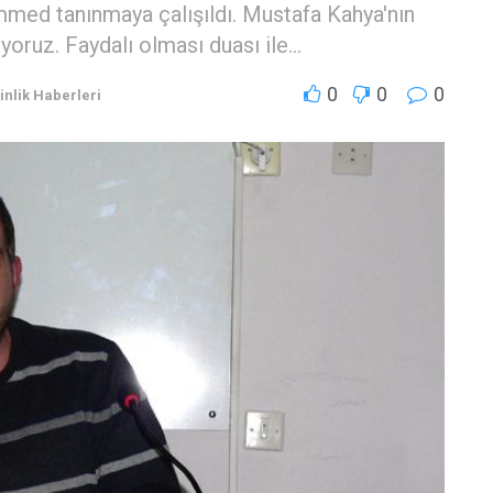
med tanınmaya çalışıldı. Mustafa Kahya'nın
ıyoruz. Faydalı olması duası ile...
0
0
0
kinlik Haberleri