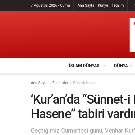
7 Ağustos 2026 - Cuma
Ana Sayfa
Künye
İletişim
İSLAM DÜNYASI
DÜNYA
Ana Sayfa
Etkinlikler
Etkinlik Haberleri
‘Kur’an’da “Sünnet-i 
Hasene” tabiri vardır
Geçtiğimiz Cumartesi günü, Venhar Kur'