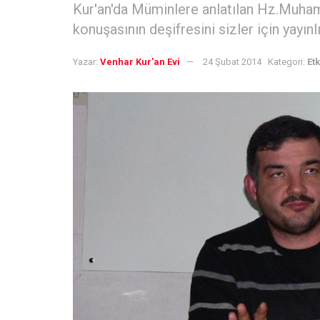
Kur'an'da Müminlere anlatılan Hz.Muham
konuşasının deşifresini sizler için yayınl
Yazar:
Venhar Kur'an Evi
24 Şubat 2014
Kategori:
Et