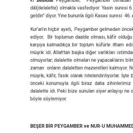
ki
birincisi
Peygamber, Peygamber olmadan ö
dâl(delalette) olmakla vasfediyor. Yasin suresi 6
geldin” diyor. Yine bununla ilgili Kasas suresi 46. 
Kur’an’ın hiçbir ayeti, Peygamber gelmeden öncek
ediyor. Bir toplumun daalde olması, kâfir olduğ
karşıya kalmadıkça bir toplum küfürle itham edi
müşrik idi. Allah’tan başka diğer varlıkları istim
olmuyorlar; dalalette olmaları ne yapacaklarını bil
zaman onların dalaletten mazeretleri kalmıyor. Ne
müşrik, kâfir, fasık olarak nitelendiriliyorlar. 
önceki konumuyla ilgili biraz daha zihinlerimiz
dalalette idi. Peki bize sunulan siyer anlayışı n
böyle söylemiyor.
BEŞER BİR PEYGAMBER ve NUR-U MUHAMMEDİ