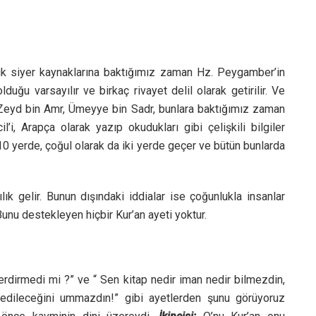
ik siyer kaynaklarına baktığımız zaman Hz. Peygamber’in
lduğu varsayılır ve birkaç rivayet delil olarak getirilir. Ve
, Zeyd bin Amr, Ümeyye bin Sadr, bunlara baktığımız zaman
cil’i, Arapça olarak yazıp okudukları gibi çelişkili bilgiler
 10 yerde, çoğul olarak da iki yerde geçer ve bütün bunlarda
lık gelir. Bunun dışındaki iddialar ise çoğunlukla insanlar
Bunu destekleyen hiçbir Kur’an ayeti yoktur.
erdirmedi mi ?” ve “ Sen kitap nedir iman nedir bilmezdin,
edileceğini ummazdın!” gibi ayetlerden şunu görüyoruz