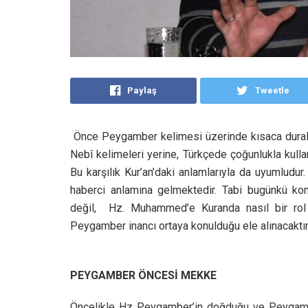
Paylaş
Tweetle
Önce Peygamber kelimesi üzerinde kısaca duralım
Nebî kelimeleri yerine, Türkçede çoğunlukla kulla
Bu karşılık Kur’an’daki anlamlarıyla da uyumludur
haberci anlamına gelmektedir. Tabi bugünkü 
değil, Hz. Muhammed’e Kuranda nasıl bir rol biç
Peygamber inancı ortaya konulduğu ele alınacaktır
PEYGAMBER ÖNCESİ MEKKE
Öncelikle Hz Peygamber’in doğduğu ve Peygambe