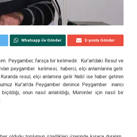
Whatsapp ile Gönder
E-posta Gönder
. Peygamber, farsça bir kelimedir. Kur’an’daki Resul ve
nılan peygamber kelimesi; haberci, elçi anlamlarına gelir.
. Kuranda resul, elçi anlamına gelir Nebî ise haber getiren
konumuz Kur’an’da Peygamber denince Peygamber inancı
ildiği, onun nasıl anlatıldığı, Müminler için nasıl bir
.
r olduğu toplumun özellikleri üzerinde kısaca duralım.