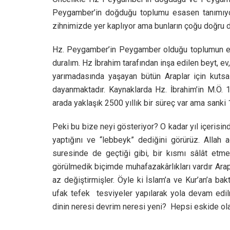
Peygamber’in doğduğu toplumu esasen tanımıyor
zihnimizde yer kaplıyor ama bunların çoğu doğru d
Hz. Peygamber’in Peygamber olduğu toplumun en ö
duralım. Hz İbrahim tarafından inşa edilen beyt,
yarımadasında yaşayan bütün Araplar için kutsa
dayanmaktadır. Kaynaklarda Hz. İbrahim’in M.Ö. 
arada yaklaşık 2500 yıllık bir süreç var ama sanki 
Peki bu bize neyi gösteriyor? O kadar yıl içerisin
yaptığını ve “lebbeyk” dediğini görürüz. Allah
suresinde de geçtiği gibi, bir kısmı sâlât etmek
görülmedik biçimde muhafazakârlıkları vardır Arapl
az değiştirmişler. Öyle ki İslam’a ve Kur’an’a ba
ufak tefek tesviyeler yapılarak yola devam edilm
dinin neresi devrim neresi yeni? Hepsi eskide olan