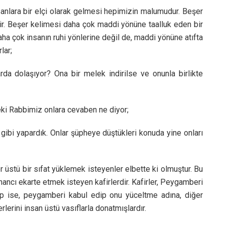
anlara bir elçi olarak gelmesi hepimizin malumudur. Beşer
edir. Beşer kelimesi daha çok maddi yönüne taalluk eden bir
ha çok insanın ruhi yönlerine değil de, maddi yönüne atıfta
lar;
rda dolaşıyor? Ona bir melek indirilse ve onunla birlikte
eki Rabbimiz onlara cevaben ne diyor;
ibi yapardık. Onlar şüpheye düştükleri konuda yine onları
üstü bir sıfat yüklemek isteyenler elbette ki olmuştur. Bu
ancı ekarte etmek isteyen kafirlerdir. Kafirler, Peygamberi
grup ise, peygamberi kabul edip onu yüceltme adına, diğer
erini insan üstü vasıflarla donatmışlardır.