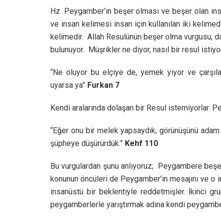
Hz. Peygamber’in beşer olması ve beşer olan ins
ve insan kelimesi insan için kullanılan iki kelim
kelimedir. Allah Resulünün beşer olma vurgusu, da
bulunuyor. Müşrikler ne diyor, nasıl bir resul istiyor
“Ne oluyor bu elçiye de, yemek yiyor ve çarşıla
uyarsa ya”
Furkan 7
Kendi aralarında dolaşan bir Resul istemiyorlar. P
“Eğer onu bir melek yapsaydık, görünüşünü adam g
şüpheye düşürürdük.”
Kehf 110
Bu vurgulardan şunu anlıyoruz; Peygambere beşer 
konunun öncüleri de Peygamber’in mesajını ve o in
insanüstü bir beklentiyle reddetmişler. İkinci 
peygamberlerle yarıştırmak adına kendi peygamberl