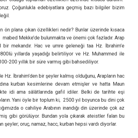
uz. Çoğunlukla edebiyatlara geçmiş bazı bilgiler bizim
eğil.
n plana çıkan özellikleri nedir? Bunlar üzerinde kısaca
 ev, mabed Mekke’de bulunmakta ve önemi çok fazladır. Arap
l bir mekandır. Hac ve umre geleneği taa Hz. İbrahim’e
1800lü yıllarda yaşadığı belirtiliyor ve Hz. Muhammed ile
100-200 yıllık bir süre varmış gibi bahsediliyor.
de Hz. İbrahim’den bir şeyler kalmış olduğunu, Arapların hac
 adına kurban kesimlerine devam etmişler ve hatta Maun
te idi ama sâlâtlarında gafil idiler. Belki de tarihte eşi
arın. Yani öyle bir toplum ki, 2500 yıl boyunca bu dini çok
ktığımızda o cahiliye Arabının inandığı din üzerinde çok az
iş gibi görülüyor. Bundan yola çıkarak ateistler falan bu
 şeyler; oruç, namaz, hacc, kurban hepsi vardı diyorlar.