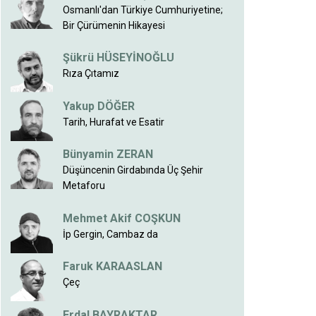
Osmanlı'dan Türkiye Cumhuriyetine;
Bir Çürümenin Hikayesi
Şükrü HÜSEYİNOĞLU
Rıza Çıtamız
Yakup DÖĞER
Tarih, Hurafat ve Esatir
Bünyamin ZERAN
Düşüncenin Girdabında Üç Şehir
Metaforu
Mehmet Akif COŞKUN
İp Gergin, Cambaz da
Faruk KARAASLAN
Çeç
Erdal BAYRAKTAR