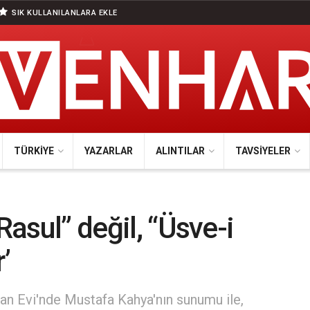
SIK KULLANILANLARA EKLE
TÜRKIYE
YAZARLAR
ALINTILAR
TAVSIYELER
Rasul” değil, “Üsve-i
’
an Evi'nde Mustafa Kahya'nın sunumu ile,