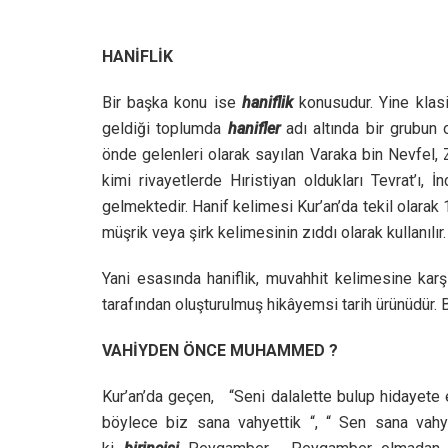
HANİFLİK
Bir başka konu ise
haniflik
konusudur. Yine klas
geldiği toplumda
hanifler
adı altında bir grubun o
önde gelenleri olarak sayılan Varaka bin Nevfel
kimi rivayetlerde Hıristiyan oldukları Tevrat’ı, İn
gelmektedir. Hanif kelimesi Kur’an’da tekil olarak
müşrik veya şirk kelimesinin zıddı olarak kullanılır.
Yani esasında haniflik, muvahhit kelimesine karşı
tarafından oluşturulmuş hikâyemsi tarih ürünüdür. 
VAHİYDEN ÖNCE MUHAMMED ?
Kur’an’da geçen, “Seni dalalette bulup hidayete 
böylece biz sana vahyettik “, “ Sen sana vahy