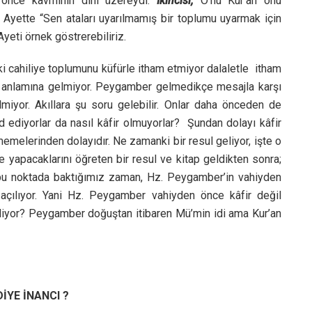
nce kavminin dini üzereydi.
İkincisi;
O’nu Kur’an onu
. Ayette “Sen ataları uyarılmamış bir toplumu uyarmak için
Ayeti örnek göstrerebiliriz.
i cahiliye toplumunu küfürle itham etmiyor dalaletle itham
u anlamına gelmiyor. Peygamber gelmedikçe mesajla karşı
lmiyor. Akıllara şu soru gelebilir. Onlar daha önceden de
dad ediyorlar da nasıl kâfir olmuyorlar? Şundan dolayı kâfir
memelerinden dolayıdır. Ne zamanki bir resul geliyor, işte o
 yapacaklarını öğreten bir resul ve kitap geldikten sonra;
İşte bu noktada baktığımız zaman, Hz. Peygamber’in vahiyden
 açılıyor. Yani Hz. Peygamber vahiyden önce kâfir değil
e diyor? Peygamber doğuştan itibaren Mü’min idi ama Kur’an
YE İNANCI ?