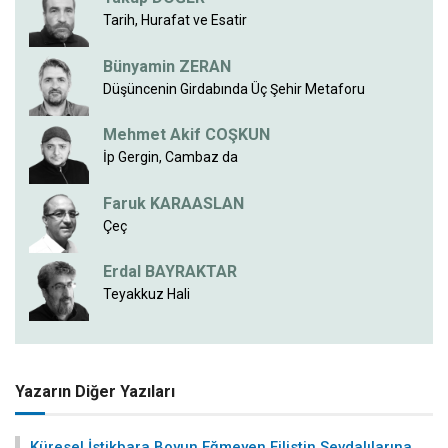
Tarih, Hurafat ve Esatir
Bünyamin ZERAN
Düşüncenin Girdabında Üç Şehir Metaforu
Mehmet Akif COŞKUN
İp Gergin, Cambaz da
Faruk KARAASLAN
Çeç
Erdal BAYRAKTAR
Teyakkuz Hali
Yazarın Diğer Yazıları
Küresel İstikbara Boyun Eğmeyen Filistin Sevdalılarına