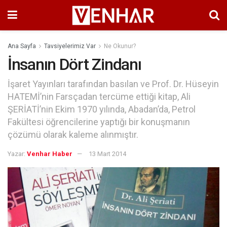
Ana Sayfa
Tavsiyelerimiz Var
Ne Okunur?
İnsanın Dört Zindanı
İşaret Yayınları tarafından basılan ve Prof. Dr. Hüseyin
HATEMİ’nin Farsçadan tercüme ettiği kitap, Ali
ŞERİATİ’nin Ekim 1970 yılında, Abadan’da, Petrol
Fakültesi öğrencilerine yaptığı bir konuşmanın
çözümü olarak kaleme alınmıştır.
Yazar:
Venhar Haber
13 Mart 2014