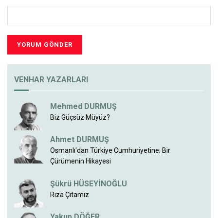
VENHAR YAZARLARI
Mehmed DURMUŞ
Biz Güçsüz Müyüz?
Ahmet DURMUŞ
Osmanlı'dan Türkiye Cumhuriyetine; Bir
Çürümenin Hikayesi
Şükrü HÜSEYİNOĞLU
Rıza Çıtamız
Yakup DÖĞER