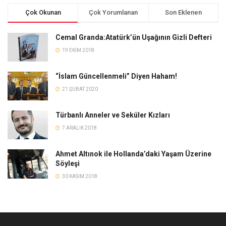
Çok Okunan
Çok Yorumlanan
Son Eklenen
Cemal Granda:Atatürk’ün Uşağının Gizli Defteri
19 EKIM 2018
“İslam Güncellenmeli” Diyen Haham!
21 ŞUBAT 2020
Türbanlı Anneler ve Seküler Kızları
7 ARALIK 2018
Ahmet Altınok ile Hollanda’daki Yaşam Üzerine
Söyleşi
30 KASIM 2018