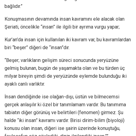
bağlıdır.”
Konuşmasının devamında insan kavramını ele alacak olan
Şeriati, öncelikle “insan” ile ilgili bir ayrıma vurgu yapar;
Kur’an’da insan için kullanılan iki kavram var, bu kavramlardan
biri “beşer” diğeri de “insan”dır.
“Beşer; varlıkların gelişim süreci sonucunda yeryüzüne
gelmiş bulunan, bugün de yaşamakta olan ve bu türden üç
milyar bireyin şimdi de yeryüzünde eylemde bulunduğu iki
ayaklı canlı varlıktır.
İnsan dendiğinde ise olağan-dışı, üstün ve bilmecemsi
gerçek anlaşılır ki özel bir tanımlamam vardır. Bu tanımıma
tabiatın diğer görünüş ve belirtileri (fenomen) girmez. Şu
halde “iki insan” kavramı vardır. Birisi dirim-bilim (biyoloji)
konusu olan insan, diğeri ise şairin üzerinde konuştuğu,