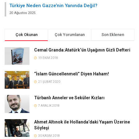
Türkiye Neden Gazze’nin Yanında Değil?
20 Ağustos 2025
Çok Okunan
Çok Yorumlanan
Son Eklenen
Cemal Granda:Atatürk’ün Uşağının Gizli Defteri
19 EKIM 2018
“İslam Güncellenmeli” Diyen Haham!
21 ŞUBAT 2020
Türbanlı Anneler ve Seküler Kızları
7 ARALIK 2018
Ahmet Altınok ile Hollanda’daki Yaşam Üzerine
Söyleşi
30 KASIM 2018