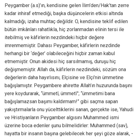
Peygamber (a.s)’ın, kendisine gelen İlim’den/Hak’tan zerre
kadar inhiraf etmediği, başka düşüncelerin etkisi altında
kalmadığı, izaha muhtaç değildir. O, kendisine teklif edilen
bütün imkânları rahatlıkla, hiç zorlanmadan elinin tersi ile
itebilmiş ve kâfirlerin nezdindeki hiçbir değere
imrenmemiştir. Dahası Peygamber, kâfirlerin nezdinde
herhangi bir ‘değer’ olabileceğini hiçbir zaman kabul
etmemiştir. Onun akidesi hiç sarsılmamış, duruşu hiç
değişmemiştir. Allah da, kâfirlerin nezdindeki, sözüm ona
değerlerin daha hayırlısını, Elçisine ve Elçi’nin ümmetine
bağışlamıştır. Peygambere ahirette Allah’ın huzurunda başını
yere koydurarak, “ümmetî, ümmetî”; “ümmetimi bana
bağışlamazsan başımı kaldırmam!” gibi saçma sapan
yakıştırmalarla onu yücelttiklerini sanan, gerçekte ise, Yahudi
ve Hristiyanların Peygamber algısını Muhammed ismi
üzerine boca edenler şunu bilmelidirler: Muhammed (sav),
hayatta bir insanın başına gelebilecek her şeyi göze alarak, -