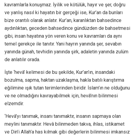
kavramlarla konuşmaz. İyilik ve kötülük, hayır ve şer, doğru
ve yanlış nasıl ki hayatın bir gerçeği ise, Kur’an da bunları
bize orantılı olarak anlatır. Kur’an, karanlıktan bahsedince
aydınlıktan, geceden bahsedince gündüzden de bahsetmesi
gibi, insan hayatına yön veren konu ve kavramları da aynı
temel gerekçe ile tanıtır. Yani hayrın yanında şer, sevabın
yanında günah, tevhidin yanında şirk, adaletin yanında zulüm
de anlatılır orada.
İşte ‘hevâ’ kelimesi de bu şekilde, Kur’an’ın, insandaki
bozulma, sapma, haktan uzaklaşma, hakla batılı karıştırma
eğilimine ışık tutan terimlerinden biridir. İslam’ın ne olduğunu
ve ne olmadığını kavrayabilmek için, hevâ’nın bilinmesi
elzemdir.
‘Hevâ’yı tanımak, insanı tanımaktır, insanın sapmaya olan
meylini tanımaktır. Hevâ bilinmeden takva, ihlas, istikamet
ve Din’i Allah’a has kılmak gibi değerlerin bilinmesi imkansız