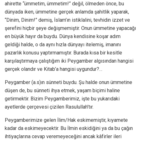
ahirette “ümmetim, ümmetim!” değil, ölmeden önce, bu
dünyada iken, ümmetine gerçek anlamda şahitlik yaparak,
“Dinim, Dinim!” demiş, İslam’ın istiklalini, tevhidin izzet ve
şerefini hiçbir şeye değişmemiştir. Onun ümmetine yapacağı
en büyük hayır da buydu. Dünya kendisine koşar adım
geldiği halde, o da aynı hızla dünyayı itelemiş, imanını
pazarlık konusu yaptırmamıştır. Burada kısa bir kesitle
karşılaştırmaya çalıştığım iki Peygamber algısından hangisi
gerçek olandır ve Kitab’a hangisi uygundur?…
Peygamber (a.s)ın sünneti buydu. Şu halde onun ümmetine
düşen de, bu sünneti ihya etmek, yaşam biçimi haline
getirmektir. Bizim Peygamberimiz, işte bu yukarıdaki
ayetlerde çerçevesi çizilen Rasulullah’tır.
Peygamberimize gelen İlim/Hak eskimemiştir, kıyamete
kadar da eskimeyecektir. Bu İlmin eskidiğini ya da bu çağın
ihtiyaçlarına cevap veremeyeceğini ancak kâfirler ileri