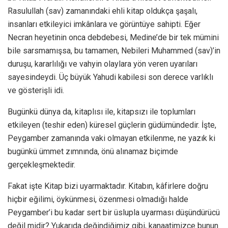
Rasulullah (sav) zamanındaki ehli kitap oldukça şaşalı,
insanları etkileyici imkânlara ve görüntüye sahipti. Eğer
Necran heyetinin onca debdebesi, Medine’de bir tek mümini
bile sarsmamışsa, bu tamamen, Nebileri Muhammed (sav)’in
duruşu, kararlılığı ve vahyin olaylara yön veren uyarıları
sayesindeydi. Üç büyük Yahudi kabilesi son derece varlıklı
ve gösterişli idi.
Bugünkü dünya da, kitaplısı ile, kitapsızı ile toplumları
etkileyen (teshir eden) küresel güçlerin güdümündedir. İşte,
Peygamber zamanında vaki olmayan etkilenme, ne yazık ki
bugünkü ümmet zımnında, önü alınamaz biçimde
gerçekleşmektedir.
Fakat işte Kitap bizi uyarmaktadır. Kitabın, kâfirlere doğru
hiçbir eğilimi, öykünmesi, özenmesi olmadığı halde
Peygamber’i bu kadar sert bir üslupla uyarması düşündürücü
değil midir? Yukarıda değindiğimiz gibi, kanaatimizce bunun