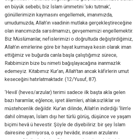
en büyük sebebi, biz İslam ümmetini ‘sıkı tutmak’,
gönüllerimizin kaymasını engellemek, imanımızda,
umudumuzda, Allah’ın vaadinin mutlaka gerçekleştireceğine
olan inancımızda sarsılmamızı, gevşememizi engellemektir.
Biz Müslümanlar, nefislerimizi o doğrultuda değiştirdiğimiz,
Allah’ın emirlerine göre bir hayat kurmaya kesin olarak iman
ettiğimiz ve buğurda canla başla çalıştığımız sürece,
Rabbimizin bize bu nimeti bağışlayacağına inanmazlık
edemeyiz. Kitabımız Kur’an, Allah’tan ancak kâfirlerin umut
keseceğini hatırlatmaktadır. (12/Yusuf, 87).
‘Hevâ’ (heves/arzular) terimi sadece ilk başta akla gelen
bazı haramlar, eğlence, işret âlemleri, ahlaksızlıklar ve
müstehcenlik değildir. Kur’an dilinde, Allah’ın indirdiği ‘İlim’e
dahil olmayan, İslam dışı her türlü görüş, düşünce ve yaşam
biçimi hevâ ü hevestir. Şöyle de diyebiliriz: bir şey İslam
dairesine girmiyorsa, o şey hevâdır, insanın arzularını