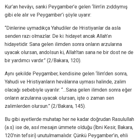
Kur’an hevâyı, sanki Peygamber’e gelen ‘İlim’in zıddıymış
gibi ele alır ve Peygamber’i şöyle uyarır:
“Dinlerine uymadıkça Yahudiler de Hristiyanlar da asla
senden razı olmazlar. De ki: hidayet ancak Allah’ın
hidayetidir. Sana gelen ilimden sonra onların arzularına
uyacak olursan, andolsun ki, Allah’tan sana ne bir dost ne de
bir yardımcı vardır.” (2/Bakara, 120).
Aynı şekilde Peygamber, kendisine gelen ‘İlim’den sonra,
Yahudi ve Hristiyanların hevâlarına uyması halinde, zalim
olacağı sebebiyle uyarılır: “…Sana gelen ilimden sonra eğer
onların arzularına uyacak olursan, işte o zaman sen
zalimlerden olursun.” (2/Bakara, 145).
Bu gibi ayetlerde muhatap her ne kadar doğrudan Rasulullah
(a.s) ise de, asıl mesajın ümmete olduğu (İbni Kesir, Bakara,
120’nin tefsiri) unutulmamalıdır. Çünkü Peygamber’in, ehli