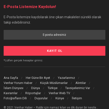
E-Posta Listemize Kaydolun!
E-Posta listemize kaydolarak öne çıkan makaleleri sürekli olarak
takip edebilirsiniz.
*Lütfen gerçek hesaplar giriniz.
Ana Sayfa
Her Güne Bir Ayet
Yazarlarımız
Venhar Yorum Haber
Küçük Müslümanlar
Alıntılar
İslam Dünyası
Dünya
Türkiye
Tavsiyelerimiz Var
Kavramlar
Röportajlar
Venhar Web TV
Fotoğrafların Dili
Duyurular
Künye
İletişim
© 2021 Venhar Haber – Rabbi için namaz kılan ve dik duran bir nesile…