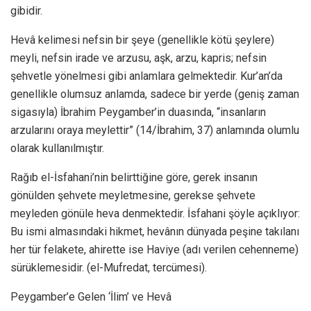
gibidir.
Hevâ kelimesi nefsin bir şeye (genellikle kötü şeylere)
meyli, nefsin irade ve arzusu, aşk, arzu, kapris; nefsin
şehvetle yönelmesi gibi anlamlara gelmektedir. Kur’an’da
genellikle olumsuz anlamda, sadece bir yerde (geniş zaman
sigasıyla) İbrahim Peygamber’in duasında, “insanların
arzularını oraya meylettir” (14/İbrahim, 37) anlamında olumlu
olarak kullanılmıştır.
Rağıb el-İsfahani’nin belirttiğine göre, gerek insanın
gönülden şehvete meyletmesine, gerekse şehvete
meyleden gönüle heva denmektedir. İsfahani şöyle açıklıyor:
Bu ismi almasındaki hikmet, hevânın dünyada peşine takılanı
her tür felakete, ahirette ise Haviye (adı verilen cehenneme)
sürüklemesidir. (el-Mufredat, tercümesi).
Peygamber’e Gelen ‘İlim’ ve Hevâ