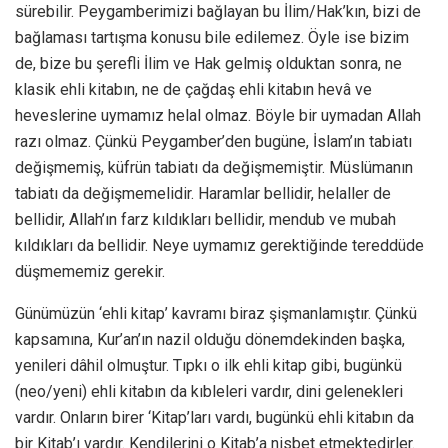
sürebilir. Peygamberimizi bağlayan bu İlim/Hak’kın, bizi de
bağlaması tartışma konusu bile edilemez. Öyle ise bizim
de, bize bu şerefli İlim ve Hak gelmiş olduktan sonra, ne
klasik ehli kitabın, ne de çağdaş ehli kitabın hevâ ve
heveslerine uymamız helal olmaz. Böyle bir uymadan Allah
razı olmaz. Çünkü Peygamber’den bugüne, İslam’ın tabiatı
değişmemiş, küfrün tabiatı da değişmemiştir. Müslümanın
tabiatı da değişmemelidir. Haramlar bellidir, helaller de
bellidir, Allah’ın farz kıldıkları bellidir, mendub ve mubah
kıldıkları da bellidir. Neye uymamız gerektiğinde tereddüde
düşmememiz gerekir.
Günümüzün ‘ehli kitap’ kavramı biraz şişmanlamıştır. Çünkü
kapsamına, Kur’an’ın nazil olduğu dönemdekinden başka,
yenileri dâhil olmuştur. Tıpkı o ilk ehli kitap gibi, bugünkü
(neo/yeni) ehli kitabın da kıbleleri vardır, dini gelenekleri
vardır. Onların birer ‘Kitap’ları vardı, bugünkü ehli kitabın da
bir Kitab’ı vardır. Kendilerini o Kitab’a nisbet etmektedirler.