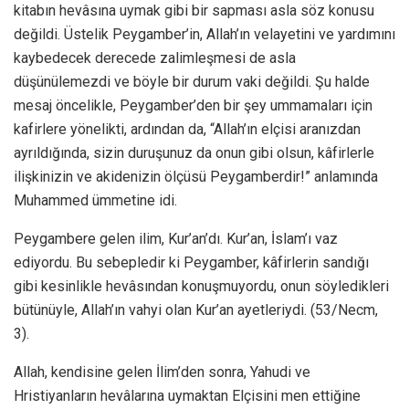
kitabın hevâsına uymak gibi bir sapması asla söz konusu
değildi. Üstelik Peygamber’in, Allah’ın velayetini ve yardımını
kaybedecek derecede zalimleşmesi de asla
düşünülemezdi ve böyle bir durum vaki değildi. Şu halde
mesaj öncelikle, Peygamber’den bir şey ummamaları için
kafirlere yönelikti, ardından da, “Allah’ın elçisi aranızdan
ayrıldığında, sizin duruşunuz da onun gibi olsun, kâfirlerle
ilişkinizin ve akidenizin ölçüsü Peygamberdir!” anlamında
Muhammed ümmetine idi.
Peygambere gelen ilim, Kur’an’dı. Kur’an, İslam’ı vaz
ediyordu. Bu sebepledir ki Peygamber, kâfirlerin sandığı
gibi kesinlikle hevâsından konuşmuyordu, onun söyledikleri
bütünüyle, Allah’ın vahyi olan Kur’an ayetleriydi. (53/Necm,
3).
Allah, kendisine gelen İlim’den sonra, Yahudi ve
Hristiyanların hevâlarına uymaktan Elçisini men ettiğine