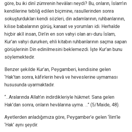
göre, bu iki dinî zümrenin hevâları neydi? Bu, onların, İslam’ın
kendilerine tebliğ edilen biçimine, rasullerinden sonra
sokuşturdukları kendi sözleri, din adamlarının, ruhbanlarının,
kilise babalarının görüş, kanaat ve yorumları idi. Herhalde
hiçbir akîl insan, Din’in en son vahyi olan arı-duru İslam,
Kur’an vahyi dururken, ehli kitabın ruhbanlarının saçma sapan
görüşlerinin Din edinilmesini beklemezdi. İşte Kur’an bunu
söylemektedir.
Benzer şekilde Kur’an, Peygamberi, kendisine gelen
‘Hak’tan sonra, kâfirlerin hevâ ve heveslerine uymaması
hususunda uyarmaktadır.
“…Aralarında Allah’ın indirdikleriyle hükmet. Sana gelen
Hak’dan sonra, onların hevâlarına uyma. …” (5/Maide, 48).
Ayetlerden anladığımıza göre, Peygamber’e gelen ‘İlim’le
‘Hak’ aynı şeydir.