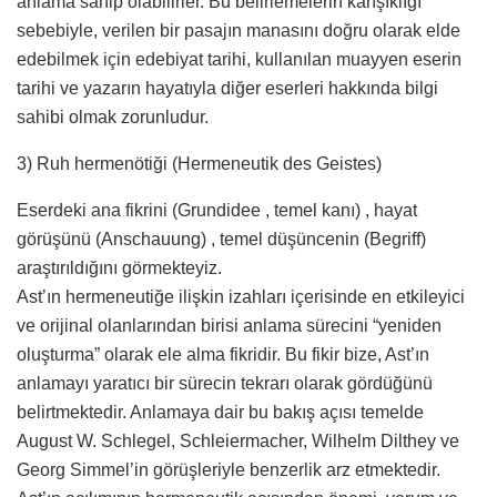
anlama sahip olabilirler. Bu belirlemelerin karışıklığı
sebebiyle, verilen bir pasajın manasını doğru olarak elde
edebilmek için edebiyat tarihi, kullanılan muayyen eserin
tarihi ve yazarın hayatıyla diğer eserleri hakkında bilgi
sahibi olmak zorunludur.
3) Ruh hermenötiği (Hermeneutik des Geistes)
Eserdeki ana fikrini (Grundidee , temel kanı) , hayat
görüşünü (Anschauung) , temel düşüncenin (Begriff)
araştırıldığını görmekteyiz.
Ast’ın hermeneutiğe ilişkin izahları içerisinde en etkileyici
ve orijinal olanlarından birisi anlama sürecini “yeniden
oluşturma” olarak ele alma fikridir. Bu fikir bize, Ast’ın
anlamayı yaratıcı bir sürecin tekrarı olarak gördüğünü
belirtmektedir. Anlamaya dair bu bakış açısı temelde
August W. Schlegel, Schleiermacher, Wilhelm Dilthey ve
Georg Simmel’in görüşleriyle benzerlik arz etmektedir.