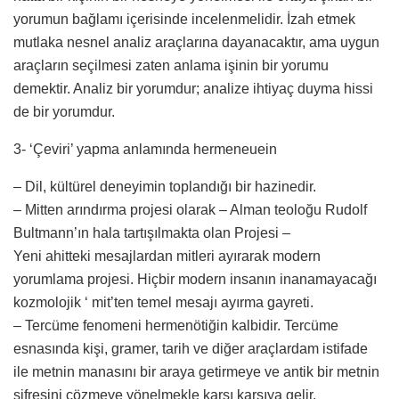
yorumun bağlamı içerisinde incelenmelidir. İzah etmek
mutlaka nesnel analiz araçlarına dayanacaktır, ama uygun
araçların seçilmesi zaten anlama işinin bir yorumu
demektir. Analiz bir yorumdur; analize ihtiyaç duyma hissi
de bir yorumdur.
3- ‘Çeviri’ yapma anlamında hermeneuein
– Dil, kültürel deneyimin toplandığı bir hazinedir.
– Mitten arındırma projesi olarak – Alman teoloğu Rudolf
Bultmann’ın hala tartışılmakta olan Projesi –
Yeni ahitteki mesajlardan mitleri ayırarak modern
yorumlama projesi. Hiçbir modern insanın inanamayacağı
kozmolojik ‘ mit’ten temel mesajı ayırma gayreti.
– Tercüme fenomeni hermenötiğin kalbidir. Tercüme
esnasında kişi, gramer, tarih ve diğer araçlardam istifade
ile metnin manasını bir araya getirmeye ve antik bir metnin
şifresini çözmeye yönelmekle karşı karşıya gelir.