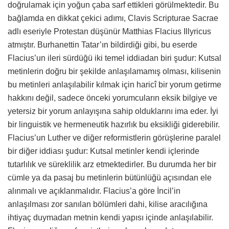
doğrulamak için yoğun çaba sarf ettikleri görülmektedir. Bu
bağlamda en dikkat çekici adımı, Clavis Scripturae Sacrae
adlı eseriyle Protestan düşünür Matthias Flacius Illyricus
atmıştır. Burhanettin Tatar’ın bildirdiği gibi, bu eserde
Flacius’un ileri sürdüğü iki temel iddiadan biri şudur: Kutsal
metinlerin doğru bir şekilde anlaşılamamış olması, kilisenin
bu metinleri anlaşılabilir kılmak için haricî bir yorum getirme
hakkını değil, sadece önceki yorumcuların eksik bilgiye ve
yetersiz bir yorum anlayışına sahip olduklarını ima eder. İyi
bir linguistik ve hermeneutik hazırlık bu eksikliği giderebilir.
Flacius’un Luther ve diğer reformistlerin görüşlerine paralel
bir diğer iddiası şudur: Kutsal metinler kendi içlerinde
tutarlılık ve süreklilik arz etmektedirler. Bu durumda her bir
cümle ya da pasaj bu metinlerin bütünlüğü açısından ele
alınmalı ve açıklanmalıdır. Flacius’a göre İncil’in
anlaşılması zor sanılan bölümleri dahi, kilise aracılığına
ihtiyaç duymadan metnin kendi yapısı içinde anlaşılabilir.