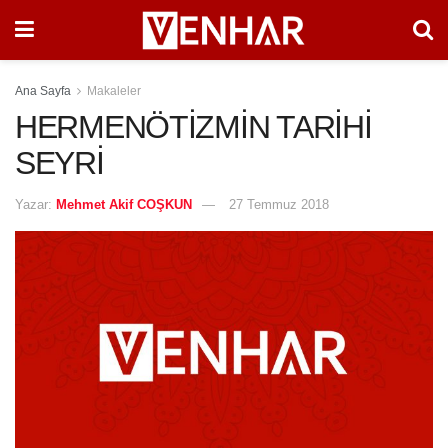
Ana Sayfa
Makaleler
HERMENÖTİZMİN TARİHİ
SEYRİ
Yazar:
Mehmet Akif COŞKUN
27 Temmuz 2018