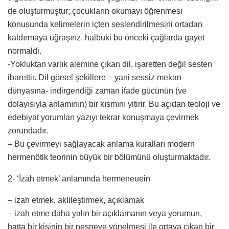
de oluşturmuştur; çocukların okumayı öğrenmesi
konusunda kelimelerin içten seslendirilmesini ortadan
kaldırmaya uğraşırız, halbuki bu önceki çağlarda gayet
normaldi.
-Yokluktan varlık alemine çıkan dil, işaretten değil sesten
ibarettir. Dil görsel şekillere – yani sessiz mekan
dünyasına- indirgendiği zaman ifade gücünün (ve
dolayısıyla anlamının) bir kısmını yitirir. Bu açıdan teoloji ve
edebiyat yorumları yazıyı tekrar konuşmaya çevirmek
zorundadır.
– Bu çevirmeyi sağlayacak anlama kuralları modern
hermenötik teorinin büyük bir bölümünü oluşturmaktadır.
2- ‘İzah etmek’ anlamında hermeneuein
– izah etmek, aklileştirmek, açıklamak
– izah etme daha yalın bir açıklamanın veya yorumun,
hatta bir kişinin bir nesneye yönelmesi ile ortaya çıkan bir