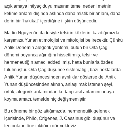
açıklamaya ihtiyaç duyulmasının temel nedeni metnin
kelime anlamı dışında aslında daha mistik bir anlam, daha
derin bir “hakikat” içerdiğine ilişkin düşüncedir.
Martin Nguyen’in ifadesiyle tefsirin köklerini kazdığımızda
karşımıza Yunan etimolojisi ve mitolojisi belirecektir. Çünkü
Antik Dönemin alegorik yöntemi, bütün bir Orta Çağ
dönemi boyunca ağırlığını hissettirmiş, tefsir ve
hermeneutiğin amacı addedilmiş, hatta bunlarla özdeş
tutulmuştur. Orta Çağ düşünce sistematiği, bazı noktalarda
Antik Yunan düşüncesinden ayrılıklar gösterse de, Antik
Yunan düşüncesinden alınan, anlaşılmak istenen şeyi,
örtük, alegorik anlamından kurtarıp asıl anlamını ortaya
koyma amacı, temelde hiç değişmemiştir.
Bu döneme bir göz attığımızda, hermeneutik gelenek
içerisinde, Philo, Origenes, J. Cassinus gibi düşünür ve
teologların öne çıktığını görmekteyiz.