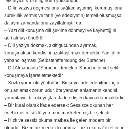
‘etkileyicilik’ özelliğinden yoksundur.
– Dilin yazıya geçmesi onu sağlamlaştırmış, korumuş, ona
süreklilik vermiş ve tarih (ve edebiyatın) temeli oluşmuşsa
da aynı zamanda onu zayıflatmıştır da.
– Yazı dili konuşma dili şekline dönmeyi ve kaybettiğini
geri almayı öngörür.
– Dili yazıya dökmek, aktif gücünden ayırmak,
konuşmaktan kendisini uzaklaştırmak demektir. Yani dilin
yabancılaşması (Selbstentfremdung der Sprache)
– Dil Almancada ‘Sprache’ demektir. Sprache temel şekli
konuşmaya işaret etmektedir.
– Sözlü yorum iki yönlüdür : Bir şeyi ifade edebilmek için
onu anlamak zorunludur, öte yandan anlamanın kendisi
yorumlayıcı bir okuyuştan-ifade edişten kaynaklanmaktadır.
– Bir kural olarak ifade edersek: Sessizce okunan her
edebi metin, sözlü yorumun maskelenmiş bir şeklidir.
– Hızlı ve sessiz okuma matbaa ile gelen modern bir
olgudur. Bizim hız merkezli çağımız, ‘hızlı okuma’ özelliğini