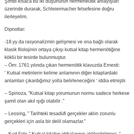
Şimdi kısaca bu iki düşünürün hermeneutik anlayışları
üzerinde durarak, Schleiermacher felsefesine doğru
ilerleyelim.
Dipnotlar:
-18.yy da rasyonalizmin gelişmesi ve ona bağlı olarak
klasik filolojinin ortaya çıkışı kutsal kitap hermenötiğine
köklü bir tesirde bulunmuştur.
– Örn: 1761 yılında çıkan hermenötik klavuzda Ernesti:
‘ Kutsal metinlerin kelime anlamının diğer kitaplardaki
anlamları çıkardığımız yolla belirleneceğini ‘ iddia etmiştir.
– Spinoza, ”Kutsal kitap yorumunun normu sadece herkese
şamil olan akıl ışığı olabilir .”
– Lessing, ” Tarihteki tesadüfi gerçekler aklın zorunlu
gerçekleri için asla bir delil olamazlar.”
– Kurt Frör, ” Kutsal kitabın iddialarının aklileştirilmesi. ”