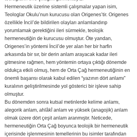
Hermeneutik üzerine sistemli çalışmalar yapan isim,
Teologlar Okulu’nun kurucusu olan Origenes’tir. Origenes
özellikle İncil’de bildirilen olayları anlamlandırıp
yorumlamak gerektiğini ileri sürmekle, teolojik
hermeneutiğin de kurucusu olmuştur. Öte yandan,
Origenes’in yöntemi İncil’de yer alan her bir harfin
arkasında bir sır, bir derin anlam arayacak kadar ileri
gitmesine rağmen, hem yöntemin ortaya çıktığı dönemde
oldukça etkili olmuş, hem de Orta Çağ hermeneutiğinin en
önemli başarısı olarak kabul edilen “yazının dört anlamı”
kuralının geliştirilmesinde yol gösterici bir işleve sahip
olmuştur.
Bu dönemden sonra kutsal metinlerde kelime anlamı,
alegorik anlam, ahlâkî anlam ve yüksek (anagojik) anlam
olmak üzere dört çeşit anlam aranmıştır. Neticede,
hermeneutiğin Orta Çağ boyunca teolojik bir hermeneutik
içerisinde işlenmesinin temellerinin bu isimler tarafından