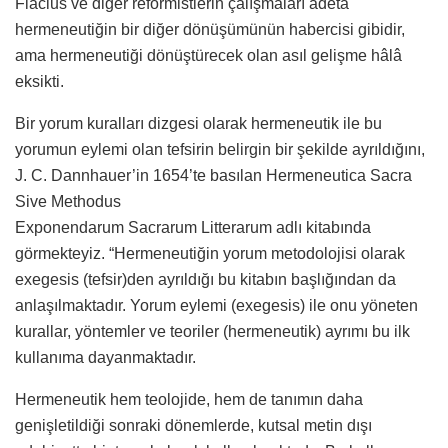
Flacius ve diğer reformistlerin çalışmaları adeta
hermeneutiğin bir diğer dönüşümünün habercisi gibidir,
ama hermeneutiği dönüştürecek olan asıl gelişme hâlâ
eksikti.
Bir yorum kuralları dizgesi olarak hermeneutik ile bu
yorumun eylemi olan tefsirin belirgin bir şekilde ayrıldığını,
J. C. Dannhauer’in 1654’te basılan Hermeneutica Sacra
Sive Methodus
Exponendarum Sacrarum Litterarum adlı kitabında
görmekteyiz. “Hermeneutiğin yorum metodolojisi olarak
exegesis (tefsir)den ayrıldığı bu kitabın başlığından da
anlaşılmaktadır. Yorum eylemi (exegesis) ile onu yöneten
kurallar, yöntemler ve teoriler (hermeneutik) ayrımı bu ilk
kullanıma dayanmaktadır.
Hermeneutik hem teolojide, hem de tanımın daha
genişletildiği sonraki dönemlerde, kutsal metin dışı