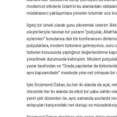
modernist etkilerle İslam’ın bu alanlardaki iddiala
müdahaneci yaklaşımlara yönelen tutumlar söz ko
İlginç bir örnek olarak şunu zikretmek isterim: Birk
eleştirileriyle tanınan bir yazarın “putçuluk, Allah’
eylemleri” konularına dair bir konferansını dinlem
putçuluklara, modern türbelere gelmeyince, soru-c
türbeler konusunda yaptığınız değerlendirme kaps
yöneltmek durumunda kalmıştım. Modern putçuluk ve
yazar tarafından ve “Orada yapılanlar da türbelerd
aynı kapsamdadır” mealinde yine net olmayan bir c
İşte Ercümend Özkan, bu her iki alanda da açık, ne
ötesinde her iki alanda da etkili bir çaba sahibi o
yerel şirk düzenleri ile, aynı zamanda asırlardır ne
anlayışları karşısındaki net duruşu ve mücadelesiy