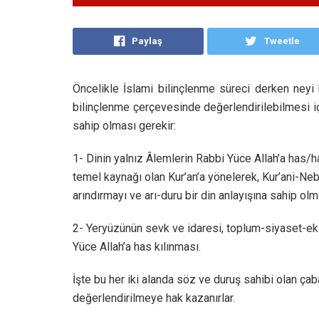
Paylaş
Tweetle
Öncelikle İslami bilinçlenme süreci derken neyi 
bilinçlenme çerçevesinde değerlendirilebilmesi iç
sahip olması gerekir:
1- Dinin yalnız Âlemlerin Rabbi Yüce Allah’a has/hâl
temel kaynağı olan Kur’an’a yönelerek, Kur’ani-Ne
arındırmayı ve arı-duru bir din anlayışına sahip olma
2- Yeryüzünün sevk ve idaresi, toplum-siyaset-eko
Yüce Allah’a has kılınması.
İşte bu her iki alanda söz ve duruş sahibi olan çab
değerlendirilmeye hak kazanırlar.