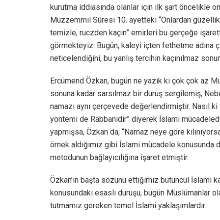
kurutma iddiasında olanlar için ilk şart öncelikle o
Müzzemmil Sûresi 10. ayetteki “Onlardan güzellikl
temizle, ruczden kaçın” emirleri bu gerçeğe işarett
görmekteyiz. Bugün, kaleyi içten fethetme adına çık
neticelendiğini, bu yanlış tercihin kaçınılmaz son
Ercümend Özkan, bugün ne yazık ki çok çok az M
sonuna kadar sarsılmaz bir duruş sergilemiş, Ne
namazı aynı çerçevede değerlendirmiştir. Nasıl ki
yöntemi de Rabbanidir” diyerek İslami mücadele
yapmışsa, Özkan da, “Namaz neye göre kılınıyorsa
örnek aldığımız gibi İslami mücadele konusunda d
metodunun bağlayıcılığına işaret etmiştir.
Özkan’ın başta sözünü ettiğimiz bütüncül İslami k
konusundaki esaslı duruşu, bugün Müslümanlar o
tutmamız gereken temel İslami yaklaşımlardır.