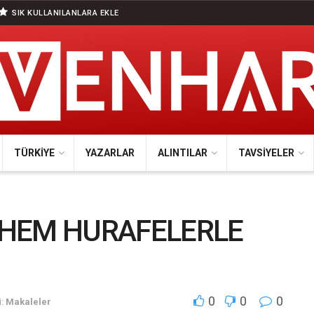
SIK KULLANILANLARA EKLE
TÜRKIYE
YAZARLAR
ALINTILAR
TAVSIYELER
 HEM HURAFELERLE
0
0
0
:
Makaleler