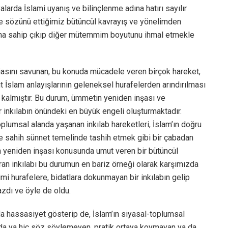
larda İslami uyanış ve bilinçlenme adına hatırı sayılır
le sözünü ettiğimiz bütüncül kavrayış ve yönelimden
una sahip çıkıp diğer mütemmim boyutunu ihmal etmekle
iasını savunan, bu konuda mücadele veren birçok hareket,
 İslam anlayışlarının geleneksel hurafelerden arındırılması
 kalmıştır. Bu durum, ümmetin yeniden inşası ve
ir inkılabın önündeki en büyük engeli oluşturmaktadır.
oplumsal alanda yaşanan inkılab hareketleri, İslam’ın doğru
e sahih sünnet temelinde tashih etmek gibi bir çabadan
 yeniden inşası konusunda umut veren bir bütüncül
ran inkılabı bu durumun en bariz örneği olarak karşımızda
kimi hurafelere, bidatlara dokunmayan bir inkılabın gelip
zdı ve öyle de oldu.
da hassasiyet gösterip de, İslam’ın siyasal-toplumsal
arda ya hiç söz söylemeyen, pratik ortaya koymayan ya da