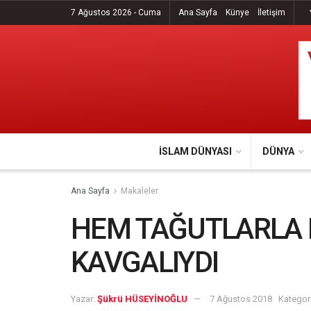
7 Ağustos 2026 - Cuma
Ana Sayfa
Künye
İletişim
İSLAM DÜNYASI
DÜNYA
Ana Sayfa
Makaleler
HEM TAĞUTLARLA
KAVGALIYDI
Yazar:
Şükrü HÜSEYİNOĞLU
7 Ağustos 2018
Kategori