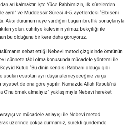
ndan ari kalmaktır. İşte Yüce Rabbimizin, ilk sûrelerden
e ayrıl” ve Müddessir Sûresi 4-5. ayetlerdeki “Elbiseni
ir. Aksi durumun neye vardığını bugün ibretlik sonuçlarıyla
ılan yolun, cahiliye kalesinin yılmaz bekçiliği ile
unun bu olduğunu bir kere daha görüyoruz.
üslümanın sebat ettiği Nebevi metod çizgisinde ömrünün
bevi sünnete tâbi olma konusunda mücadele yöntemi ile
 Seyyid Kutub “Bu dinin kendisi Rabbani olduğu gibi
de usulün esastan ayrı düşünülemeyeceğine vurgu
 siyaset de ona göre yapılır. Namazda Allah Rasulü’nü
a O’nu örnek almalıyız” yaklaşımıyla Nebevi hareket
avrayışı ve mücadele anlayışı ile Nebevi metod
larak üzerinde çokça durmamız, sürekli gündemde