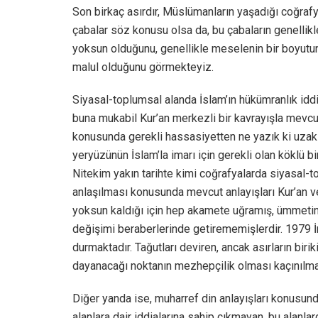
Son birkaç asırdır, Müslümanların yaşadığı coğrafya
çabalar söz konusu olsa da, bu çabaların genellik
yoksun olduğunu, genellikle meselenin bir boyut
malul olduğunu görmekteyiz.
Siyasal-toplumsal alanda İslam’ın hükümranlık idd
buna mukabil Kur’an merkezli bir kavrayışla mevcut
konusunda gerekli hassasiyetten ne yazık ki uzak
yeryüzünün İslam’la imarı için gerekli olan köklü b
Nitekim yakın tarihte kimi coğrafyalarda siyasal-t
anlaşılması konusunda mevcut anlayışları Kur’an v
yoksun kaldığı için hep akamete uğramış, ümmetin
değişimi beraberlerinde getirememişlerdir. 1979 İ
durmaktadır. Tağutları deviren, ancak asırların biri
dayanacağı noktanın mezhepçilik olması kaçınılma
Diğer yanda ise, muharref din anlayışları konusun
alanlara dair iddialarına sahip çıkmayan, bu alanl