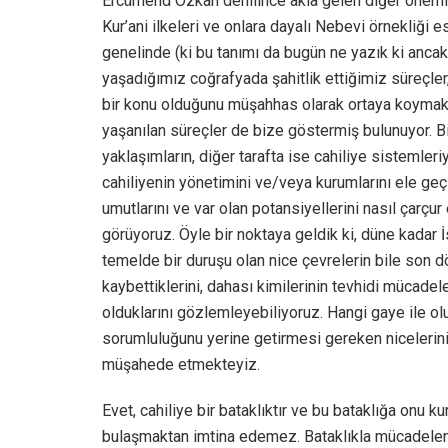
Ercümend Özkan denilince akla gelen diğer önemli
Kur’ani ilkeleri ve onlara dayalı Nebevi örnekliği
genelinde (ki bu tanımı da bugün ne yazık ki ancak
yaşadığımız coğrafyada şahitlik ettiğimiz süreçl
bir konu olduğunu müşahhas olarak ortaya koymak
yaşanılan süreçler de bize göstermiş bulunuyor. Bi
yaklaşımların, diğer tarafta ise cahiliye sistemler
cahiliyenin yönetimini ve/veya kurumlarını ele g
umutlarını ve var olan potansiyellerini nasıl çarçur 
görüyoruz. Öyle bir noktaya geldik ki, düne kada
temelde bir duruşu olan nice çevrelerin bile son d
kaybettiklerini, dahası kimilerinin tevhidi mücade
olduklarını gözlemleyebiliyoruz. Hangi gaye ile olu
sorumluluğunu yerine getirmesi gereken nicelerinin,
müşahede etmekteyiz.
Evet, cahiliye bir bataklıktır ve bu bataklığa onu k
bulaşmaktan imtina edemez. Bataklıkla mücadelenin