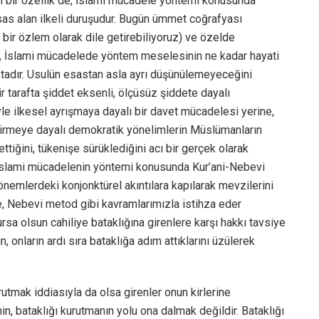
 bir özellik de, İslami mücadele yöntemi konusunda
 esas alan ilkeli duruşudur. Bugün ümmet coğrafyası
 bir özlem olarak dile getirebiliyoruz) ve özelde
er, İslami mücadelede yöntem meselesinin ne kadar hayati
tadır. Usulün esastan asla ayrı düşünülemeyeceğini
r tarafta şiddet eksenli, ölçüsüz şiddete dayalı
iyle ilkesel ayrışmaya dayalı bir davet mücadelesi yerine,
eçirmeye dayalı demokratik yönelimlerin Müslümanların
ettiğini, tükenişe sürüklediğini acı bir gerçek olarak
r İslami mücadelenin yöntemi konusunda Kur’ani-Nebevi
önemlerdeki konjonktürel akıntılara kapılarak mevzilerini
le, Nebevi metod gibi kavramlarımızla istihza eder
rsa olsun cahiliye bataklığına girenlere karşı hakkı tavsiye
 onların ardı sıra bataklığa adım attıklarını üzülerek
urutmak iddiasıyla da olsa girenler onun kirlerine
, bataklığı kurutmanın yolu ona dalmak değildir. Bataklığı