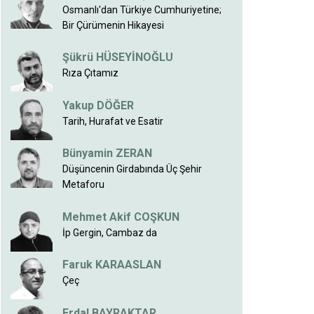
Osmanlı'dan Türkiye Cumhuriyetine;
Bir Çürümenin Hikayesi
Şükrü HÜSEYİNOĞLU
Rıza Çıtamız
Yakup DÖĞER
Tarih, Hurafat ve Esatir
Bünyamin ZERAN
Düşüncenin Girdabında Üç Şehir
Metaforu
Mehmet Akif COŞKUN
İp Gergin, Cambaz da
Faruk KARAASLAN
Çeç
Erdal BAYRAKTAR