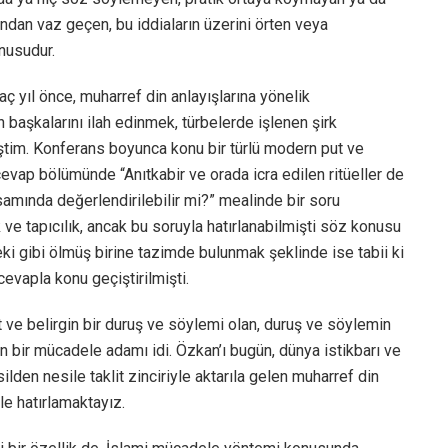
rından vaz geçen, bu iddiaların üzerini örten veya
nusudur.
aç yıl önce, muharref din anlayışlarına yönelik
tan başkalarını ilah edinmek, türbelerde işlenen şirk
iştim. Konferans boyunca konu bir türlü modern put ve
evap bölümünde “Anıtkabir ve orada icra edilen ritüeller de
amında değerlendirilebilir mi?” mealinde bir soru
 tapıcılık, ancak bu soruyla hatırlanabilmişti söz konusu
eki gibi ölmüş birine tazimde bulunmak şeklinde ise tabii ki
evapla konu geçiştirilmişti.
t ve belirgin bir duruş ve söylemi olan, duruş ve söylemin
lan bir mücadele adamı idi. Özkan’ı bugün, dünya istikbarı ve
silden nesile taklit zinciriyle aktarıla gelen muharref din
le hatırlamaktayız.