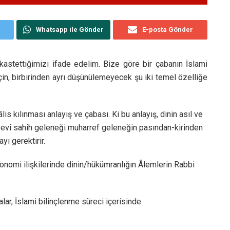
Whatsapp ile Gönder
E-posta Gönder
kastettiğimizi ifade edelim. Bize göre bir çabanın İslami
in, birbirinden ayrı düşünülemeyecek şu iki temel özelliğe
is kılınması anlayış ve çabası. Ki bu anlayış, dinin asıl ve
bevî sahih geleneği muharref geleneğin pasından-kirinden
yı gerektirir.
nomi ilişkilerinde dinin/hükümranlığın Âlemlerin Rabbi
alar, İslami bilinçlenme süreci içerisinde