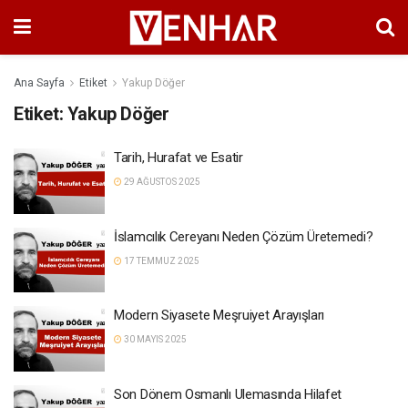
Ana Sayfa
Etiket
Yakup Döğer
Etiket:
Yakup Döğer
Tarih, Hurafat ve Esatir
29 AĞUSTOS 2025
İslamcılık Cereyanı Neden Çözüm Üretemedi?
17 TEMMUZ 2025
Modern Siyasete Meşruiyet Arayışları
30 MAYIS 2025
Son Dönem Osmanlı Ulemasında Hilafet