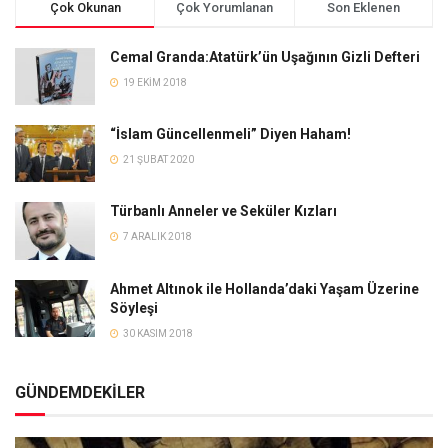
Çok Okunan
Çok Yorumlanan
Son Eklenen
Cemal Granda:Atatürk’ün Uşağının Gizli Defteri
19 EKIM 2018
“İslam Güncellenmeli” Diyen Haham!
21 ŞUBAT 2020
Türbanlı Anneler ve Seküler Kızları
7 ARALIK 2018
Ahmet Altınok ile Hollanda’daki Yaşam Üzerine
Söyleşi
30 KASIM 2018
GÜNDEMDEKİLER