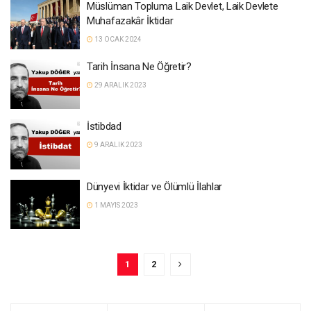
Müslüman Topluma Laik Devlet, Laik Devlete
Muhafazakâr İktidar
13 OCAK 2024
Tarih İnsana Ne Öğretir?
29 ARALIK 2023
İstibdad
9 ARALIK 2023
Dünyevi İktidar ve Ölümlü İlahlar
1 MAYIS 2023
1
2