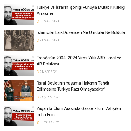
Türkiye ve İsrail’in İşbirliği Ruhuyla Mutabık Kaldığı
Anlaşma
30 MART 2024
İslamcılar Laik Düzenden Ne Umdular Ne Buldular
21 MART 2024
Erdoğan’ın 2004–2024 Yirmi Yıllık ABD–İsrail ve
AB Politikası
2 MART 2024
“İsrail Devletinin Yaşama Hakkının Tehdit
Edilmesine Türkiye Razı Olmayacaktır”
28 ŞUBAT 2024
Yaşamla Ölüm Arasında Gazze -Tüm Vahşileri
İmha Edin-
30 OCAK 2024