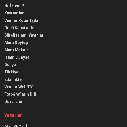
Ne İzlenir?
Kavramlar
Venhar Röportajlar
Öncü Şahsiyetler
Süreli İslami Yayınlar
Alıntı Söyleşi
Alıntı Makale
İslam Dünyası
Dünya
Türkiye
Etkinlikler
Venhar Web TV
Fotoğrafların Dili
Duyurular
Yazarlar
Abdi KEÇELİ