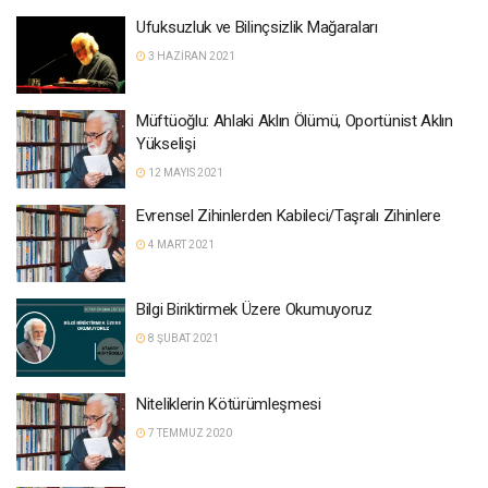
Ufuksuzluk ve Bilinçsizlik Mağaraları
3 HAZIRAN 2021
Müftüoğlu: Ahlaki Aklın Ölümü, Oportünist Aklın
Yükselişi
12 MAYIS 2021
Evrensel Zihinlerden Kabileci/Taşralı Zihinlere
4 MART 2021
Bilgi Biriktirmek Üzere Okumuyoruz
8 ŞUBAT 2021
Niteliklerin Kötürümleşmesi
7 TEMMUZ 2020