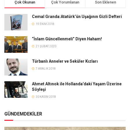
Çok Okunan
Çok Yorumlanan
Son Eklenen
Cemal Granda:Atatürk’ün Uşağının Gizli Defteri
19 EKIM 2018
“İslam Güncellenmeli” Diyen Haham!
21 ŞUBAT 2020
Türbanlı Anneler ve Seküler Kızları
7 ARALIK 2018
Ahmet Altınok ile Hollanda’daki Yaşam Üzerine
Söyleşi
30 KASIM 2018
GÜNDEMDEKİLER