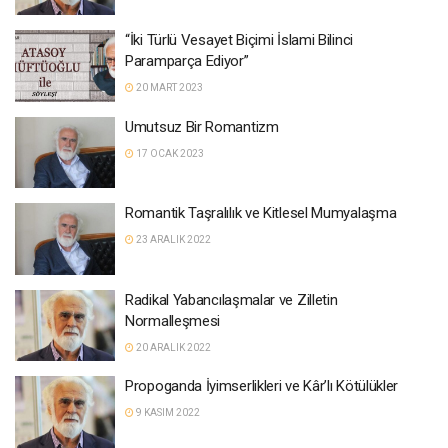
“İki Türlü Vesayet Biçimi İslami Bilinci
Paramparça Ediyor”
20 MART 2023
Umutsuz Bir Romantizm
17 OCAK 2023
Romantik Taşralılık ve Kitlesel Mumyalaşma
23 ARALIK 2022
Radikal Yabancılaşmalar ve Zilletin
Normalleşmesi
20 ARALIK 2022
Propoganda İyimserlikleri ve Kâr’lı Kötülükler
9 KASIM 2022