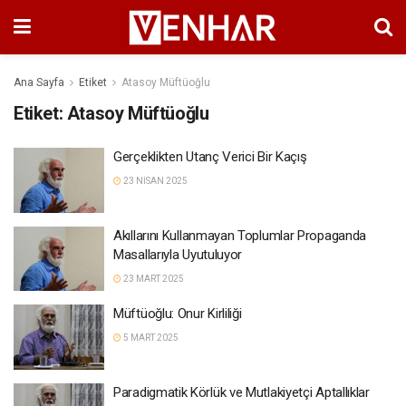
Ana Sayfa
Etiket
Atasoy Müftüoğlu
Etiket:
Atasoy Müftüoğlu
Gerçeklikten Utanç Verici Bir Kaçış
23 NISAN 2025
Akıllarını Kullanmayan Toplumlar Propaganda
Masallarıyla Uyutuluyor
23 MART 2025
Müftüoğlu: Onur Kirliliği
5 MART 2025
Paradigmatik Körlük ve Mutlakiyetçi Aptallıklar