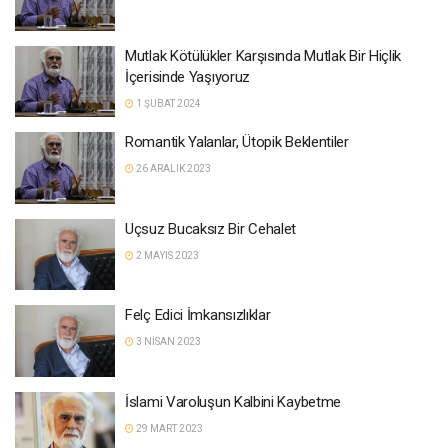
Mutlak Kötülükler Karşısında Mutlak Bir Hiçlik
İçerisinde Yaşıyoruz
1 ŞUBAT 2024
Romantik Yalanlar, Ütopik Beklentiler
26 ARALIK 2023
Uçsuz Bucaksız Bir Cehalet
2 MAYIS 2023
Felç Edici İmkansızlıklar
3 NISAN 2023
İslami Varoluşun Kalbini Kaybetme
29 MART 2023