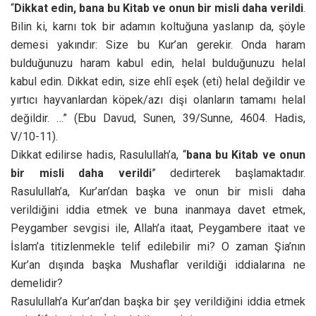
“
Dikkat edin, bana bu Kitab ve onun bir misli daha verildi
.
Bilin ki, karnı tok bir adamın koltuğuna yaslanıp da, şöyle
demesi yakındır: Size bu Kur’an gerekir. Onda haram
bulduğunuzu haram kabul edin, helal bulduğunuzu helal
kabul edin. Dikkat edin, size ehlî eşek (eti) helal değildir ve
yırtıcı hayvanlardan köpek/azı dişi olanların tamamı helal
değildir. …” (Ebu Davud, Sunen, 39/Sunne, 4604. Hadis,
V/10-11).
Dikkat edilirse hadis, Rasulullah’a, “
bana bu Kitab ve onun
bir misli daha verildi
” dedirterek başlamaktadır.
Rasulullah’a, Kur’an’dan başka ve onun bir misli daha
verildiğini iddia etmek ve buna inanmaya davet etmek,
Peygamber sevgisi ile, Allah’a itaat, Peygambere itaat ve
İslam’a titizlenmekle telif edilebilir mi? O zaman Şia’nın
Kur’an dışında başka Mushaflar verildiği iddialarına ne
demelidir?
Rasulullah’a Kur’an’dan başka bir şey verildiğini iddia etmek