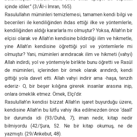
içinde idiler.” (3/Âl-i İmran, 165).
Rasulullahın müminleri temizlemesi, tamamen kendi bilgi ve
becerileri ile kendiliğinden ihdas ettiği ilke ve yöntemlerle,
kendiliğinden aldığı kararlarla mı olmuştur? Yoksa, Allah’ın bir
elçisi olarak ve Allah’ın kendisine bildirdiği ilim ve hikmetle,
yine Allah’ın kendisine öğrettiği yol ve yöntemlerle mi
olmuştur? Yani, müminleri arındıracak ilim ve hikmeti (vahyi)
Allah indirdi, yol ve yöntemiyle birlikte bunu öğretti ve Rasûl
de müminleri, içlerinden bir örnek olarak arındırdı, kendi
gittiği yola davet etti. Allah vahyi indirir ama -haşa, tenzih
ederiz- O, bir beşer kılığına girerek insanlar arasına inip,
onlara örneklik etmez. Örnek, Elçi’dir.
Rasulullah’ın kendisi bizzat Allah’ın işaret buyurduğu üzere,
kendisine Allah’ın bu lütfu vahiy ilka edilmezden önce ‘daall’
bir durumda idi (93/Duhâ, 7); iman nedir, kitap nedir
bilmiyordu (42/Şura, 52. Ne bir kitap okumuş, ne de
yazmıştı. (29/Ankebut, 48).