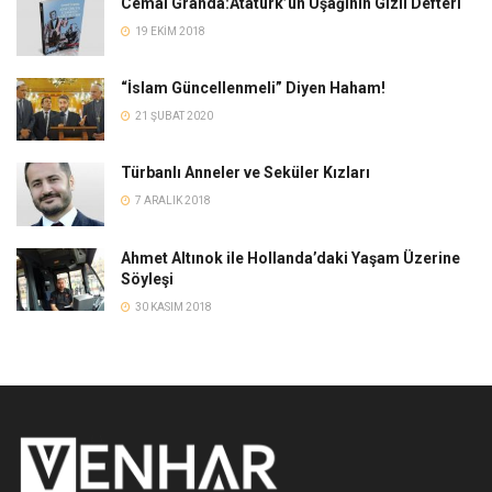
Cemal Granda:Atatürk’ün Uşağının Gizli Defteri
19 EKIM 2018
“İslam Güncellenmeli” Diyen Haham!
21 ŞUBAT 2020
Türbanlı Anneler ve Seküler Kızları
7 ARALIK 2018
Ahmet Altınok ile Hollanda’daki Yaşam Üzerine
Söyleşi
30 KASIM 2018