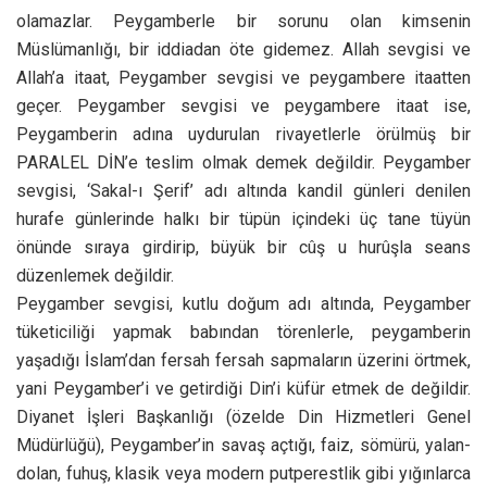
olamazlar. Peygamberle bir sorunu olan kimsenin
Müslümanlığı, bir iddiadan öte gidemez. Allah sevgisi ve
Allah’a itaat, Peygamber sevgisi ve peygambere itaatten
geçer. Peygamber sevgisi ve peygambere itaat ise,
Peygamberin adına uydurulan rivayetlerle örülmüş bir
PARALEL DİN’e teslim olmak demek değildir. Peygamber
sevgisi, ‘Sakal-ı Şerif’ adı altında kandil günleri denilen
hurafe günlerinde halkı bir tüpün içindeki üç tane tüyün
önünde sıraya girdirip, büyük bir cûş u hurûşla seans
düzenlemek değildir.
Peygamber sevgisi, kutlu doğum adı altında, Peygamber
tüketiciliği yapmak babından törenlerle, peygamberin
yaşadığı İslam’dan fersah fersah sapmaların üzerini örtmek,
yani Peygamber’i ve getirdiği Din’i küfür etmek de değildir.
Diyanet İşleri Başkanlığı (özelde Din Hizmetleri Genel
Müdürlüğü), Peygamber’in savaş açtığı, faiz, sömürü, yalan-
dolan, fuhuş, klasik veya modern putperestlik gibi yığınlarca