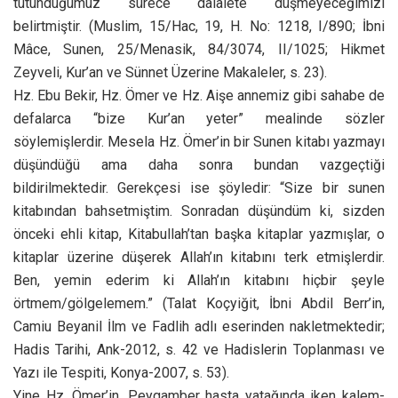
tutunduğumuz sürece dalalete düşmeyeceğimizi
belirtmiştir. (Muslim, 15/Hac, 19, H. No: 1218, I/890; İbni
Mâce, Sunen, 25/Menasik, 84/3074, II/1025; Hikmet
Zeyveli, Kur’an ve Sünnet Üzerine Makaleler, s. 23).
Hz. Ebu Bekir, Hz. Ömer ve Hz. Aişe annemiz gibi sahabe de
defalarca “bize Kur’an yeter” mealinde sözler
söylemişlerdir. Mesela Hz. Ömer’in bir Sunen kitabı yazmayı
düşündüğü ama daha sonra bundan vazgeçtiği
bildirilmektedir. Gerekçesi ise şöyledir: “Size bir sunen
kitabından bahsetmiştim. Sonradan düşündüm ki, sizden
önceki ehli kitap, Kitabullah’tan başka kitaplar yazmışlar, o
kitaplar üzerine düşerek Allah’ın kitabını terk etmişlerdir.
Ben, yemin ederim ki Allah’ın kitabını hiçbir şeyle
örtmem/gölgelemem.” (Talat Koçyiğit, İbni Abdil Berr’in,
Camiu Beyanil İlm ve Fadlih adlı eserinden nakletmektedir;
Hadis Tarihi, Ank-2012, s. 42 ve Hadislerin Toplanması ve
Yazı ile Tespiti, Konya-2007, s. 53).
Yine Hz. Ömer’in, Peygamber hasta yatağında iken kalem-