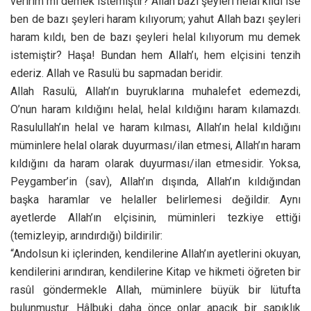
veririm mi demek istemiştir? Allah bazı şeyleri helal kıldı ise
ben de bazı şeyleri haram kılıyorum; yahut Allah bazı şeyleri
haram kıldı, ben de bazı şeyleri helal kılıyorum mu demek
istemiştir? Haşa! Bundan hem Allah’ı, hem elçisini tenzih
ederiz. Allah ve Rasulü bu sapmadan beridir.
Allah Rasulü, Allah’ın buyruklarına muhalefet edemezdi,
O’nun haram kıldığını helal, helal kıldığını haram kılamazdı.
Rasulullah’ın helal ve haram kılması, Allah’ın helal kıldığını
müminlere helal olarak duyurması/ilan etmesi, Allah’ın haram
kıldığını da haram olarak duyurması/ilan etmesidir. Yoksa,
Peygamber’in (sav), Allah’ın dışında, Allah’ın kıldığından
başka haramlar ve helaller belirlemesi değildir. Aynı
ayetlerde Allah’ın elçisinin, müminleri tezkiye ettiği
(temizleyip, arındırdığı) bildirilir:
“Andolsun ki içlerinden, kendilerine Allah’ın ayetlerini okuyan,
kendilerini arındıran, kendilerine Kitap ve hikmeti öğreten bir
rasûl göndermekle Allah, müminlere büyük bir lütufta
bulunmuştur. Hâlbuki daha önce onlar apaçık bir sapıklık