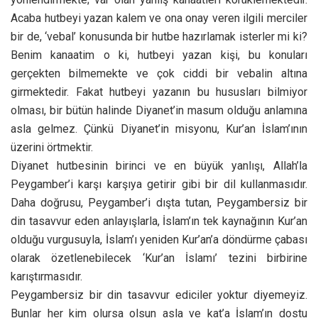
Acaba hutbeyi yazan kalem ve ona onay veren ilgili merciler
bir de, ‘vebal’ konusunda bir hutbe hazırlamak isterler mi ki?
Benim kanaatim o ki, hutbeyi yazan kişi, bu konuları
gerçekten bilmemekte ve çok ciddi bir vebalin altına
girmektedir. Fakat hutbeyi yazanın bu hususları bilmiyor
olması, bir bütün halinde Diyanet’in masum olduğu anlamına
asla gelmez. Çünkü Diyanet’in misyonu, Kur’an İslam’ının
üzerini örtmektir.
Diyanet hutbesinin birinci ve en büyük yanlışı, Allah’la
Peygamber’i karşı karşıya getirir gibi bir dil kullanmasıdır.
Daha doğrusu, Peygamber’i dışta tutan, Peygambersiz bir
din tasavvur eden anlayışlarla, İslam’ın tek kaynağının Kur’an
olduğu vurgusuyla, İslam’ı yeniden Kur’an’a döndürme çabası
olarak özetlenebilecek ‘Kur’an İslamı’ tezini birbirine
karıştırmasıdır.
Peygambersiz bir din tasavvur ediciler yoktur diyemeyiz.
Bunlar her kim olursa olsun asla ve kat’a İslam’ın dostu