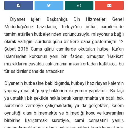
Diyanet İşleri Başkanlığı, Din Hizmetleri Genel
Müdürlüğü’nce hazırlanıp, Türkiye’nin bütün camilerinde
tamim ettirilen hutbelerinden sonuncusuyla, misyonuna bağlı
olarak varlığını sürdürdüğünü bir kere daha göstermiştir. 12
Şubat 2016 Cuma günü camilerde okutulan hutbe, Kur’an
İslam’ından korkunun yeni bir ifadesi olmuştur. ‘Hakikat’
mızraklarını çuvalda saklamanın imkanı ortadan kalktıkça, bu
tür saldırılar daha da artacaktır.
Diyanetin hutbesine bakıldığında, hutbeyi hazırlayan kalemin
yapmaya çalıştığı şey hakkında iki yorum yapılabilir. Bu kişi
ya ustalıklı bir şekilde hakla batılı karıştırmakta ve batılı hak
suretinde vermeye çalışmaktadır, ya da gerçekten, kalem
oynattığı alanı bilmemekte ve bilmediği konu ve kavramları
birbirine karıştırmak suretiyle, cami cemaatini yanlış
yönlendirmekte; var olan yanlış kanaatleri körüklemektedir.