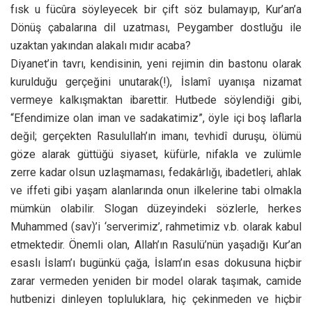
fısk u fücûra söyleyecek bir çift söz bulamayıp, Kur’an’a
Dönüş çabalarına dil uzatması, Peygamber dostluğu ile
uzaktan yakından alakalı mıdır acaba?
Diyanet’in tavrı, kendisinin, yeni rejimin din bastonu olarak
kurulduğu gerçeğini unutarak(!), İslamî uyanışa nizamat
vermeye kalkışmaktan ibarettir. Hutbede söylendiği gibi,
“Efendimize olan iman ve sadakatimiz”, öyle içi boş laflarla
değil; gerçekten Rasulullah’ın imanı, tevhidî duruşu, ölümü
göze alarak güttüğü siyaset, küfürle, nifakla ve zulümle
zerre kadar olsun uzlaşmaması, fedakârlığı, ibadetleri, ahlak
ve iffeti gibi yaşam alanlarında onun ilkelerine tabi olmakla
mümkün olabilir. Slogan düzeyindeki sözlerle, herkes
Muhammed (sav)’i ‘serverimiz’, rahmetimiz v.b. olarak kabul
etmektedir. Önemli olan, Allah’ın Rasulü’nün yaşadığı Kur’an
esaslı İslam’ı bugünkü çağa, İslam’ın esas dokusuna hiçbir
zarar vermeden yeniden bir model olarak taşımak, camide
hutbenizi dinleyen topluluklara, hiç çekinmeden ve hiçbir