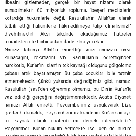
ilkesini gizlemeden, gerçek bir hayat nizamı olarak
sunabilmektir. 80 milyonluk topluma, “beşerî meclislerin
kotardığı hükümlerle değil, Rasulullah’ın Allah’tan alarak
tatbik ettiği hükümlerle hükmedilmeye talip olmalısınız!”
diyebilmektir! Aksi takdirde okuduğumuz hutbeler
mürailikten öte hiçbir anlam ifade etmeyecektir.
Namaz kılmayı Allah’ın emrettiği ama namazın nasıl
kılınacağını, rekâtlarını v.b. Rasulullah’ın öğrettiğinden
hareketle, Kur’an’ın İslam’ın tek kaynağı olduğunu gölgeleme
çabası artık bayatlamıştır. Bu çaba çocukları bile tatmin
etmemektedir. Çünkü yukarıda değindiğimiz gibi, namazı
Rasulullah (sav)’den öğrenmiş olmamız, bu Din’in Kur’an’la
vaz edildiği gerçeğini değiştirmemektedir. Acaba Diyanet,
namazı Allah emretti, Peygamberimiz uygulayarak bize
gösterdi demekle, Peygamberimiz kendisini Kur’an’dan ayrı
bir kaynak olarak gösterdi mi demek istemektedir?
Peygamber, Kur’an hüküm vermekte ise, ben de hüküm