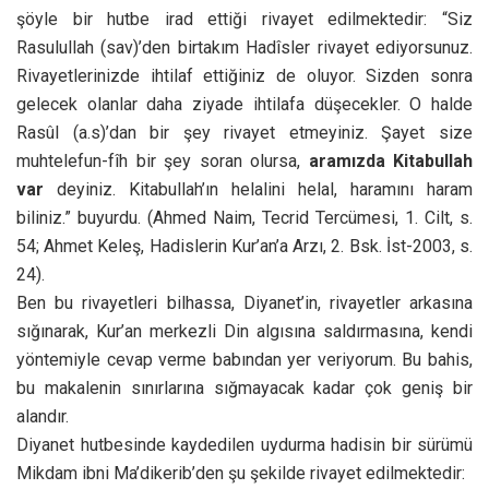
şöyle bir hutbe irad ettiği rivayet edilmektedir: “Siz
Rasulullah (sav)’den birtakım Hadîsler rivayet ediyorsunuz.
Rivayetlerinizde ihtilaf ettiğiniz de oluyor. Sizden sonra
gelecek olanlar daha ziyade ihtilafa düşecekler. O halde
Rasûl (a.s)’dan bir şey rivayet etmeyiniz. Şayet size
muhtelefun-fîh bir şey soran olursa,
aramızda Kitabullah
var
deyiniz. Kitabullah’ın helalini helal, haramını haram
biliniz.” buyurdu. (Ahmed Naim, Tecrid Tercümesi, 1. Cilt, s.
54; Ahmet Keleş, Hadislerin Kur’an’a Arzı, 2. Bsk. İst-2003, s.
24).
Ben bu rivayetleri bilhassa, Diyanet’in, rivayetler arkasına
sığınarak, Kur’an merkezli Din algısına saldırmasına, kendi
yöntemiyle cevap verme babından yer veriyorum. Bu bahis,
bu makalenin sınırlarına sığmayacak kadar çok geniş bir
alandır.
Diyanet hutbesinde kaydedilen uydurma hadisin bir sürümü
Mikdam ibni Ma’dikerib’den şu şekilde rivayet edilmektedir: