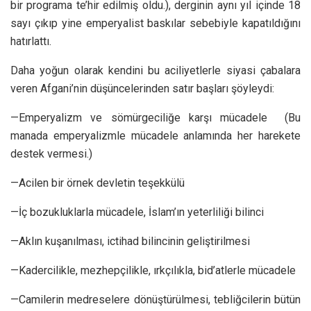
bir programa te’hir edilmiş oldu.), derginin aynı yıl içinde 18
sayı çıkıp yine emperyalist baskılar sebebiyle kapatıldığını
hatırlattı.
Daha yoğun olarak kendini bu aciliyetlerle siyasi çabalara
veren Afgani’nin düşüncelerinden satır başları şöyleydi:
—Emperyalizm ve sömürgeciliğe karşı mücadele (Bu
manada emperyalizmle mücadele anlamında her harekete
destek vermesi.)
—Acilen bir örnek devletin teşekkülü
—İç bozukluklarla mücadele, İslam’ın yeterliliği bilinci
—Aklın kuşanılması, ictihad bilincinin geliştirilmesi
—Kadercilikle, mezhepçilikle, ırkçılıkla, bid’atlerle mücadele
—Camilerin medreselere dönüştürülmesi, tebliğcilerin bütün