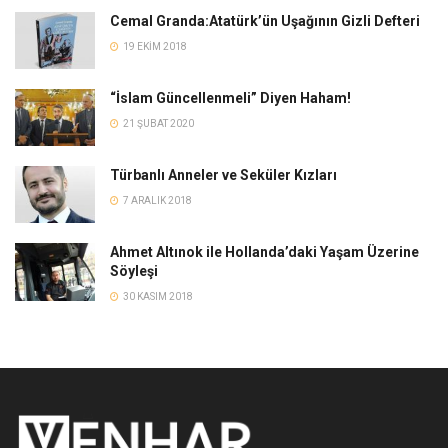
Cemal Granda:Atatürk’ün Uşağının Gizli Defteri
19 EKIM 2018
“İslam Güncellenmeli” Diyen Haham!
21 ŞUBAT 2020
Türbanlı Anneler ve Seküler Kızları
7 ARALIK 2018
Ahmet Altınok ile Hollanda’daki Yaşam Üzerine
Söyleşi
30 KASIM 2018