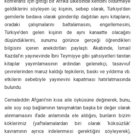
konferans için gittiği bir Afrika ülkesinde kendini öldürmeye
geldiklerini söyleyen üç kişinin, sebep olarak, Türkiye’den
gemilerle bedava olarak gönderilip dağıtılan aynı kitapların,
oradaki çalışmalarını baltalamasını, engellemesini,
Türkiye’den gelen kişinin de aynı kanaatte olacağını
düşündüklerini, sunumu görünce gerçeği öğrendikleri
bilgisini içeren anekdotları paylaştı. Akabinde, İsmail
Kazdal’ın yayınevinde İbni Teymiyye gibi şahsiyetleri tanıtan
kitaplar yayımlamasının ardından gelenekçi, tasavvuf
çevrelerinden maruz kaldığı tepkilerin, baskı ve yıldırma vb.
etkilerin sebebiyle yayınevini kapatması hatırlatmasında
bulundu.
Cemaleddin Afgani’nin kısa aile öyküsüne değinerek, bunu,
aile soy sop bağlamının tanışmaktan başka bir değer olarak
alınmamasını ifade anlamında ele aldığını, bunların bizim
köklerimiz (yaftalamalardan biri olarak ‘köksüzlük’
kavramının ayrıca irdelenmesi gerektiğini söyleyerek),