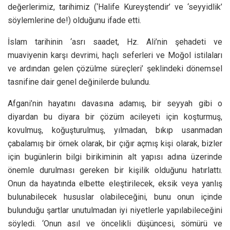
değerlerimiz, tarihimiz (‘Halife Kureyştendir’ ve ‘seyyidlik’
söylemlerine de!) olduğunu ifade etti.
İslam tarihinin ‘asrı saadet, Hz. Ali’nin şehadeti ve
muaviyenin karşı devrimi, haçlı seferleri ve Moğol istilaları
ve ardından gelen çözülme süreçleri’ şeklindeki dönemsel
tasnifine dair genel değinilerde bulundu.
Afgani’nin hayatını davasına adamış, bir seyyah gibi o
diyardan bu diyara bir çözüm acileyeti için koşturmuş,
kovulmuş, koğuşturulmuş, yılmadan, bıkıp usanmadan
çabalamış bir örnek olarak, bir çığır açmış kişi olarak, bizler
için bugünlerin bilgi birikiminin alt yapısı adına üzerinde
önemle durulması gereken bir kişilik olduğunu hatırlattı.
Onun da hayatında elbette eleştirilecek, eksik veya yanlış
bulunabilecek hususlar olabileceğini, bunu onun içinde
bulunduğu şartlar unutulmadan iyi niyetlerle yapılabileceğini
söyledi. ‘Onun asıl ve öncelikli düşüncesi, sömürü ve