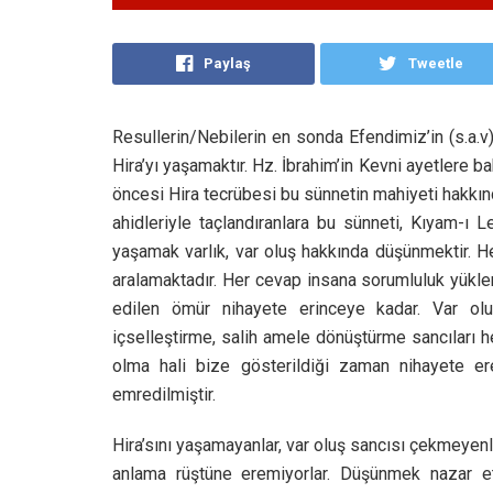
Paylaş
Tweetle
Resullerin/Nebilerin en sonda Efendimiz’in (s.a.v
Hira’yı yaşamaktır. Hz. İbrahim’in Kevni ayetlere b
öncesi Hira tecrübesi bu sünnetin mahiyeti hakkında
ahidleriyle taçlandıranlara bu sünneti, Kıyam-ı Le
yaşamak varlık, var oluş hakkında düşünmektir. 
aralamaktadır. Her cevap insana sorumluluk yükl
edilen ömür nihayete erinceye kadar. Var olu
içselleştirme, salih amele dönüştürme sancıları 
olma hali bize gösterildiği zaman nihayete e
emredilmiştir.
Hira’sını yaşamayanlar, var oluş sancısı çekmeyenl
anlama rüştüne eremiyorlar. Düşünmek nazar e