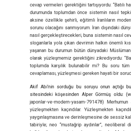
cevap vermeleri gerektiğini tartışıyordu: “Batılı h
durumunda toplumdan önce sistemin nasıl tepki
aksine özellikle şehirli, eğitimli İranlıların m
sorunu olacağını sanmıyorum. İran dışındaki dünya
nasıl gerçekleştirecekleri, buna sistemin nasıl ce
sloganlarla yola çıkan devrimin halkın önemli kı
yaşanan bu durumun bütün dünyadaki Müslüman
olarak yüzleşmemiz gerektiğini zikrediyordu: “Ba
toplumda karşılık bulunabilir mi? Bu soru tüm 
cevaplaması, yüzleşmesi gereken hayati bir sorud
Akif Abi’nin sorduğu bu soruyu onun açtığı bu
sitesindeki köşesinden Alper Görmüş oldu: (
japonlar-ve-modern-yasam-791478) Merhumun a
yüzleşmekten kaçındılar. Yüzleşmekten kaçındıkl
yaygınlaşmasına ve derinleşmesine de sessiz kalara
tabiriyle; neo “mustağrip aydınlar”, neolibera