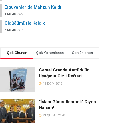
Erguvanlar da Mahzun Kaldı
1 Mayıs 2020
Öldüğümüzle Kaldık
5 Mayıs 2019
Çok Okunan
Çok Yorumlanan
Son Eklenen
Cemal Granda:Atatürk’ün
Uşağının Gizli Defteri
19 EKIM 2018
“İslam Güncellenmeli” Diyen
Haham!
21 ŞUBAT 2020