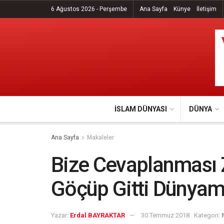
6 Ağustos 2026 - Perşembe
Ana Sayfa
Künye
İletişim
İSLAM DÜNYASI
DÜNYA
Ana Sayfa
Makaleler
Bize Cevaplanması Z
Göçüp Gitti Dünya
Yazar:
Erdal BAYRAKTAR
30 Temmuz 2018
Kategori: