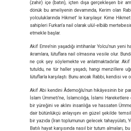
(zahir) içe (batın), içten dışa gerçekleşen bir a
dönük bu ameliyenin devamında, Kerim olan Rabbi
yolculuklarında Hikmet’ le karşılaşır. Kime Hikmet
sahipleri Furkan’a nail olarak ulül-elbâb mertebes
etmekle başlar.
Akif Emre’nin yaşadığı imtihanlar Yolcu’nun yeni 
ikramlara, lütuflara nail olmasına vesile olur. Bund
ne çok şey söylemekte ve anlatmaktadırlar. Akif 
tutuldu, ne tür haller yaşadı, hangi menzillere u
lütuflarla karşılaştı. Bunu ancak Rabbi, kendisi ve on
Akif Abi kendini Âdemoğlu’nun hikâyesinin bir par
İslam Ümmeti’ne, İslamcılığa, İslami Hareketlere 
bir yüreğini ve aklını insanlığa ve hassaten Ümmet’
dair bütünlükçü anlayışını en güzel şekilde temsi
bir yazıda (İran toplumunun gelecek tahayyülatı,
Batılı hayat karşısında nasıl bir tutum almaları,