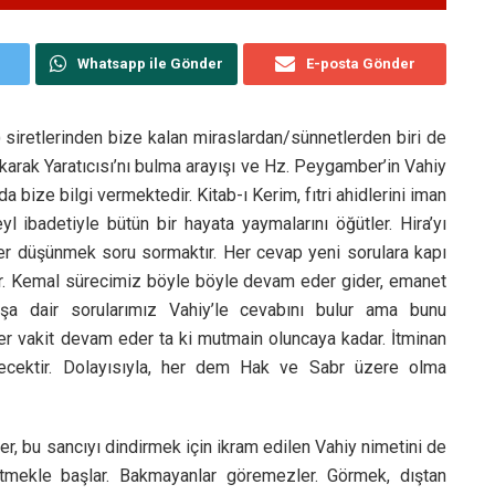
Whatsapp ile Gönder
E-posta Gönder
) siretlerinden bize kalan miraslardan/sünnetlerden biri de
akarak Yaratıcısı’nı bulma arayışı ve Hz. Peygamber’in Vahiy
 bize bilgi vermektedir. Kitab-ı Kerim, fıtri ahidlerini iman
yl ibadetiyle bütün bir hayata yaymalarını öğütler. Hira’yı
Her düşünmek soru sormaktır. Her cevap yeni sorulara kapı
er. Kemal sürecimiz böyle böyle devam eder gider, emanet
şa dair sorularımız Vahiy’le cevabını bulur ama bunu
her vakit devam eder ta ki mutmain oluncaya kadar. İtminan
recektir. Dolayısıyla, her dem Hak ve Sabr üzere olma
er, bu sancıyı dindirmek için ikram edilen Vahiy nimetini de
tmekle başlar. Bakmayanlar göremezler. Görmek, dıştan