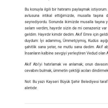
Bu konuyla ilgili bir hatıramı paylaşmak istiyor
avlusuna intikal ettiğimizde, musalla taşın
seyrediyordu. Sonunda ikimizde musalla taşına yak
selam verdim, hayırdır sizin de mi cenazeniz var
geldim. Hayırdır kimdir dedim. Akif Emre için gel
duydum: İyi adammış, Ümmetçiymiş, Kudüs aşığıy
şahitlik sana yeter, ne mutlu sana dedim. Akif ab
İnsanların kalbine sevgiyi yerleştiren Vedud olan 
Akif Abi’yi hatırlamak ve anlamak; onun davasını
cevabını bulmak, ümmetin çektiği acıları dindirme
Not: Bu yazı Kayseri Büyük Şehir Belediyesi taraf
alıntıdır.