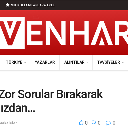
SIK KULLANILANLARA EKLE
TÜRKIYE
YAZARLAR
ALINTILAR
TAVSIYELER
or Sorular Bırakarak
mızdan…
0
0
0
Makaleler