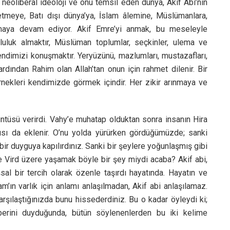
 neoliberal ideoloji ve onu temsil eden dünya, Akif Abi’nin
tmeye, Batı dışı dünya’ya, İslam âlemine, Müslümanlara,
maya devam ediyor. Akif Emre’yi anmak, bu meseleyle
uluk almaktır, Müslüman toplumlar, seçkinler, ulema ve
endimizi konuşmaktır. Yeryüzünü, mazlumları, mustazafları,
rdından Rahim olan Allah’tan onun için rahmet dilenir. Bir
 örnekleri kendimizde görmek içindir. Her zikir arınmaya ve
üntüsü verirdi. Vahy’e muhatap olduktan sonra insanın Hira
ısı da eklenir. O’nu yolda yürürken gördüğümüzde; sanki
bir duyguya kapılırdınız. Sanki bir şeylere yoğunlaşmış gibi
ve Vird üzere yaşamak böyle bir şey miydi acaba? Akif abi,
sal bir tercih olarak özenle taşırdı hayatında. Hayatın ve
’ın varlık için anlamı anlaşılmadan, Akif abi anlaşılamaz.
rşılaştığınızda bunu hissederdiniz. Bu o kadar öyleydi ki;
erini duyduğunda, bütün söylenenlerden bu iki kelime