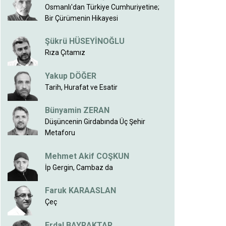
Osmanlı'dan Türkiye Cumhuriyetine;
Bir Çürümenin Hikayesi
Şükrü HÜSEYİNOĞLU
Rıza Çıtamız
Yakup DÖĞER
Tarih, Hurafat ve Esatir
Bünyamin ZERAN
Düşüncenin Girdabında Üç Şehir
Metaforu
Mehmet Akif COŞKUN
İp Gergin, Cambaz da
Faruk KARAASLAN
Çeç
Erdal BAYRAKTAR