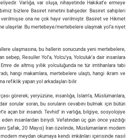
meliyedir. Varlığa, var oluşa, nihayetinde Hakikat’e ermeye
miz bizlere Basiret nimetini bahşeder. Basiret sahipleri
 verilmişse ona ne çok hayır verilmiştir. Basiret ve Hikmet
ine ulaşırlar. Bu mertebeye/mertebelere ulaşmak yol’a niyet
hallere ulaşmasına, bu hallerin sonucunda yeni mertebelere,
an sebep, Resuller Yol’a, Yolcu’ya, Yolculuk’a dair insanlara
Emre de altmış yıllık yolculuğunda ne tür imtihanlara tabi
ğradı, hangi makamlara, mertebelere ulaştı, hangi ikram ve
a refiklik yapan yol arkadaşları bilir.
çası görerek; yeryüzüne, insanlığa, İslam’a, Müslümanlara,
dair sorular soran, bu soruların cevabını bulmak için bütün
e açan bir insandı. Tevhid’ in varlığa, bilgiye, sosyolojiye
l eden insanlardan biriydi. Vefatından üç gün önce yazdığı
 Yeni Şafak, 20 Mayıs) İran özelinde, Müslümanların modern
 bu modern meydan okumaya kendi imkânları içerisinde nasıl