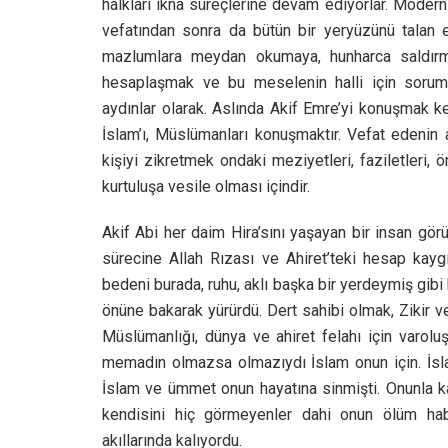
halkları ikna süreçlerine devam ediyorlar. Modern
vefatından sonra da bütün bir yeryüzünü talan e
mazlumlara meydan okumaya, hunharca saldır
hesaplaşmak ve bu meselenin halli için soruml
aydınlar olarak. Aslında Akif Emre’yi konuşmak k
İslam’ı, Müslümanları konuşmaktır. Vefat edenin a
kişiyi zikretmek ondaki meziyetleri, faziletleri,
kurtuluşa vesile olması içindir.
Akif Abi her daim Hira’sını yaşayan bir insan gör
sürecine Allah Rızası ve Ahiret’teki hesap kayg
bedeni burada, ruhu, aklı başka bir yerdeymiş gibi 
önüne bakarak yürürdü. Dert sahibi olmak, Zikir 
Müslümanlığı, dünya ve ahiret felahı için varoluş
memadın olmazsa olmazıydı İslam onun için. İslam
İslam ve ümmet onun hayatına sinmişti. Onunla ka
kendisini hiç görmeyenler dahi onun ölüm hab
akıllarında kalıyordu.