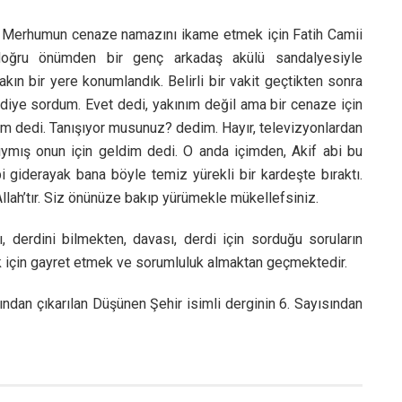
um. Merhumun cenaze namazını ikame etmek için Fatih Camii
a doğru önümden bir genç arkadaş akülü sandalyesiyle
ın bir yere konumlandık. Belirli bir vakit geçtikten sonra
 diye sordum. Evet dedi, yakınım değil ama bir cenaze için
dim dedi. Tanışıyor musunuz? dedim. Hayır, televizyonlardan
mış onun için geldim dedi. O anda içimden, Akif abi bu
i giderayak bana böyle temiz yürekli bir kardeşte bıraktı.
Allah’tır. Siz önünüze bakıp yürümekle mükellefsiniz.
, derdini bilmekten, davası, derdi için sorduğu soruların
k için gayret etmek ve sorumluluk almaktan geçmektedir.
ından çıkarılan Düşünen Şehir isimli derginin 6. Sayısından