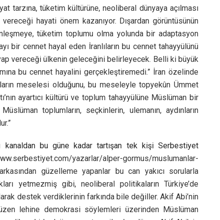
ayat tarzına, tüketim kültürüne, neoliberal dünyaya açılması
 vereceği hayati önem kazanıyor. Dışardan görüntüsünün
odernleşmeye, tüketim toplumu olma yolunda bir adaptasyon
yı bir cennet hayal eden İranlıların bu cennet tahayyülünü
vap vereceği ülkenin geleceğini belirleyecek. Belli ki büyük
smına bu cennet hayalini gerçekleştiremedi.” İran özelinde
ların meselesi olduğunu, bu meseleyle topyekûn Ümmet
tı’nın ayartıcı kültürü ve toplum tahayyülüne Müslüman bir
Müslüman toplumların, seçkinlerin, ulemanın, aydınların
ur.”
 kanaldan bu güne kadar tartışan tek kişi Serbestiyet
www.
serbestiyet.com/yazarlar/alper-gormus/muslumanlar-
rkasından güzelleme yapanlar bu can yakıcı sorularla
arı yetmezmiş gibi, neoliberal politikaların Türkiye’de
k destek verdiklerinin farkında bile değiller. Akif Abi’nin
l düzen lehine demokrasi söylemleri üzerinden Müslüman