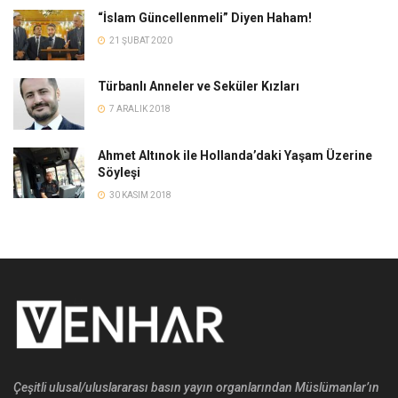
“İslam Güncellenmeli” Diyen Haham!
21 ŞUBAT 2020
Türbanlı Anneler ve Seküler Kızları
7 ARALIK 2018
Ahmet Altınok ile Hollanda’daki Yaşam Üzerine
Söyleşi
30 KASIM 2018
Çeşitli ulusal/uluslararası basın yayın organlarından Müslümanlar’ın