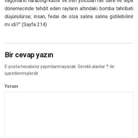
vagonların harabiliği katılır ve tren yolcuları her dere ve tepe
dönemecinde tehdit eden rayların altındaki bomba tahribatı
düşünülürse; insan, fedai de olsa salına salına gidilebilinir
mi idi?” (Sayfa 214)
Bir cevap yazın
*
E-posta hesabınız yayımlanmayacak.
Gerekli alanlar
ile
işaretlenmişlerdir
Yorum