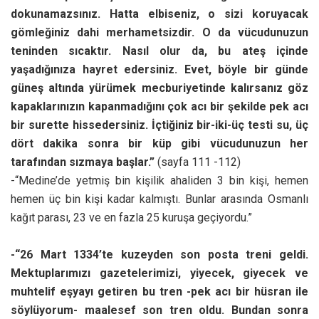
dokunamazsınız. Hatta elbiseniz, o sizi koruyacak
gömleğiniz dahi merhametsizdir. O da vücudunuzun
teninden sıcaktır. Nasıl olur da, bu ateş içinde
yaşadığınıza hayret edersiniz. Evet, böyle bir günde
güneş altında yürümek mecburiyetinde kalırsanız göz
kapaklarınızın kapanmadığını çok acı bir şekilde pek acı
bir surette hissedersiniz. İçtiğiniz bir-iki-üç testi su, üç
dört dakika sonra bir küp gibi vücudunuzun her
tarafından sızmaya başlar.”
(sayfa 111 -112)
-“Medine’de yetmiş bin kişilik ahaliden 3 bin kişi, hemen
hemen üç bin kişi kadar kalmıştı. Bunlar arasında Osmanlı
kağıt parası, 23 ve en fazla 25 kuruşa geçiyordu.”
-“26 Mart 1334’te kuzeyden son posta treni geldi.
Mektuplarımızı gazetelerimizi, yiyecek, giyecek ve
muhtelif eşyayı getiren bu tren -pek acı bir hüsran ile
söylüyorum- maalesef son tren oldu. Bundan sonra