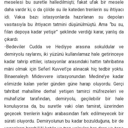
meselesi bu suretle halledilmişti; fakat ufak bir mesele
daha vardır ki, o da çölde su ile kateden trenlerin su ihtiyacı
idi. Vakıa bazı istasyonlarda hazırlanan su depoları
vasıtasıyla bu ihtiyacın tatmini düşünülmüştü. Ama “bu su,
filan depoya kadar yetişir” şeklinde verdiği karar, yanlış da
çıkardı.
-Bedeviler Cudda ve Hediyye arasına sokuldular ve
demiryolu raylarını, iki yüzünü kullanılamaz hale getirinceye
kadar tahrip ettiler, istasyonlar arasındaki hattın tahribatına
mâni olmak için Seferî Kuvvet’çe alınacak hiç tedbir yoktu.
Binaenaleyh Midevvere istasyonundan Medine’ye kadar
elimizde kalan yerler günden güne harap oluyordu. Gerçi
tahribat mahalline derhal yetişen tamirci müfrezeleri ve
muhafızlar tarafından, demiryolu, geçilebilir bir hale
konuluyorsa da, bu suretle vaki olan tamirat, üzerinden
geçecek trenlerin kağnı arabasından fark edilmeyecek bir
sürati oluyordu. Demiryolunun bu kadar bozulduğuna, bir de