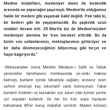
Medine müdafileri, medeniyet alemi ile bedevilik
arasında ne yapacağını şaşırmıştı. Medine’de olduğumuz
halde bir medeni gibi yaşamak kabil değildi. Pek tabii ki,
bir bedevi gibi de yaşayamazdık. Bu şaşkınlık uzun
müddet devam etti. 28 Martta biz de Medine’mizden’
medeniyet alemine bir tren hareket ettirdik. Bu da
bizim son selâmlarımızı, mektuplarımızı götürüyor ve
bir daha dönmeyeceğimizi biliyormuş gibi hırçın ve
haşin bağırıyordu.”
-Muhasaradan sonra Medine Medayin-i Salih ve Tebük
şimendifer tamirhanesi mıntıkasında on-oniki makine
kalmıştı; bunların içinde tabiatiyle sağlam, arızasız seyri
sefere elverişli kaç lokomatif vardı bilmiyorum. Fakat
bunların mideleri ve kursakları için zaruri olan kömür yerine
çöl sopaları kullanılır. Ve her bir kilo sopa toplayan
kahramana 80’er kuruş mükâfat verilirdi. Maden kömürü