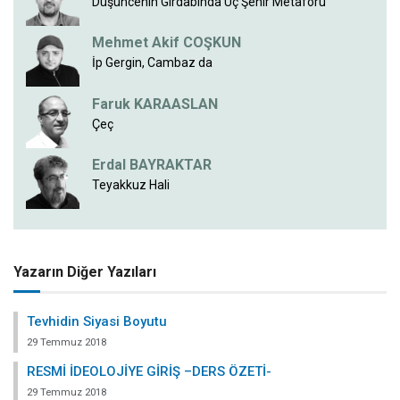
Düşüncenin Girdabında Üç Şehir Metaforu
Mehmet Akif COŞKUN
İp Gergin, Cambaz da
Faruk KARAASLAN
Çeç
Erdal BAYRAKTAR
Teyakkuz Hali
Yazarın Diğer Yazıları
Tevhidin Siyasi Boyutu
29 Temmuz 2018
RESMİ İDEOLOJİYE GİRİŞ –DERS ÖZETİ-
29 Temmuz 2018