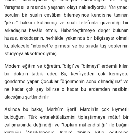
Yarışması sırasında yaşanan olayı naklediyordu. Yarışmacı
sorulan bir sualin cevâbını bilemeyince kendisine tanınan
“joker” hakkını kullanmış ve suali telefonla güvendiği bir
arkadaşına havâle etmiş. Haberleştirmeye değer bulunan
husus, arkadaşının, herhâlde yakınında bir bilgisayar olmalı
ki, alelacele “internet”e girmesi ve bu sırada tuş seslerinin
stüdyoya aksetmesiymiş.
Modern eğitim ve öğretim, “bilgi”ve “bilmeyi” erdemli kılan
bir doktrin tatbik eder. Bu, keyfiyetten çok kemiyete
gönderme yapar. Çocuklar “öğenmenin sonu olmadığına” ve
ne kadar çok şey bilirse o kadar bu erdemden nasibini
alacağına şartlandırılır.
Aslında bu bakış, Merhûm Şerif Mardin’in çok kıymetli
bulduğum, Türk entelektüalizmini tipleştirmeye mâtuf bir
çalışmasında değindiği ve “toplum mühendisliği” ile bağını
kurduğu “Ansiklopedik Aydın” tipinin kitle eğitimine