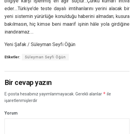
bilgiye karşı işlenmiş en ağır suçtur…Çünkü kumarı ihtivâ
eder….Türkiye’de teste dayalı imtihanlarını yerini alacak bir
yeni sistemin yürürlüğe konulduğu haberini almadan; kusura
bakılmasın, hiç kimse beni maarif işinin hâle yola girdiğine
inandıramaz….
Yeni Şafak / Süleyman Seyfi Öğün
Etiketler:
Süleyman Seyfi Öğün
Bir cevap yazın
*
E-posta hesabınız yayımlanmayacak.
Gerekli alanlar
ile
işaretlenmişlerdir
Yorum