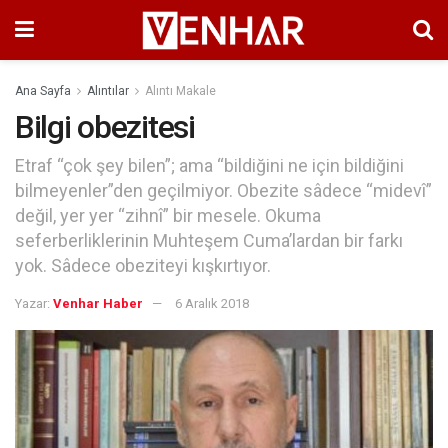
Ana Sayfa
Alıntılar
Alıntı Makale
Bilgi obezitesi
Etraf “çok şey bilen”; ama “bildiğini ne için bildiğini
bilmeyenler”den geçilmiyor. Obezite sâdece “midevî”
değil, yer yer “zihnî” bir mesele. Okuma
seferberliklerinin Muhteşem Cuma’lardan bir farkı
yok. Sâdece obeziteyi kışkırtıyor.
Yazar:
Venhar Haber
6 Aralık 2018