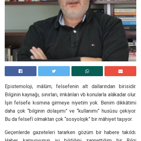
Epistemoloji, mâlûm; felsefenin alt dallarından birisidir.
Bilginin kaynağı, sınırları, imkânları vb konularla alâkadar olur.
İşin felsefe kısmına girmeye niyetim yok. Benim dikkâtimi
daha çok “bilginin dolaşımı” ve “kullanımı” husûsu çekiyor.
Bu da felsefî olmaktan çok “sosyolojik” bir mâhiyet taşıyor.
Geçenlerde gazeteleri tararken gözüm bir habere takıldı.
Haber, kamuoyunun iyi bildiğini zannettiğim bir Bilgi