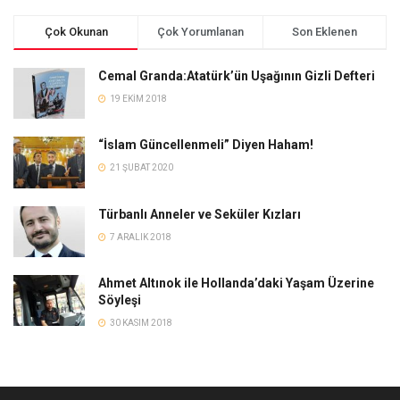
Çok Okunan
Çok Yorumlanan
Son Eklenen
Cemal Granda:Atatürk’ün Uşağının Gizli Defteri
19 EKIM 2018
“İslam Güncellenmeli” Diyen Haham!
21 ŞUBAT 2020
Türbanlı Anneler ve Seküler Kızları
7 ARALIK 2018
Ahmet Altınok ile Hollanda’daki Yaşam Üzerine
Söyleşi
30 KASIM 2018