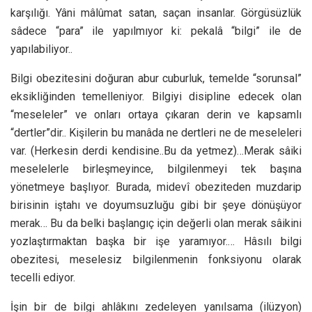
karşılığı. Yâni mâlûmat satan, saçan insanlar. Görgüsüzlük
sâdece “para” ile yapılmıyor ki: pekalâ “bilgi” ile de
yapılabiliyor..
Bilgi obezitesini doğuran abur cuburluk, temelde “sorunsal”
eksikliğinden temelleniyor. Bilgiyi disipline edecek olan
“meseleler” ve onları ortaya çıkaran derin ve kapsamlı
“dertler”dir.. Kişilerin bu manâda ne dertleri ne de meseleleri
var. (Herkesin derdi kendisine..Bu da yetmez)…Merak sâiki
meselelerle birleşmeyince, bilgilenmeyi tek başına
yönetmeye başlıyor. Burada, midevî obeziteden muzdarip
birisinin iştahı ve doyumsuzluğu gibi bir şeye dönüşüyor
merak… Bu da belki başlangıç için değerli olan merak sâikini
yozlaştırmaktan başka bir işe yaramıyor.… Hâsılı bilgi
obezitesi, meselesiz bilgilenmenin fonksiyonu olarak
tecelli ediyor.
İşin bir de bilgi ahlâkını zedeleyen yanılsama (ilüzyon)