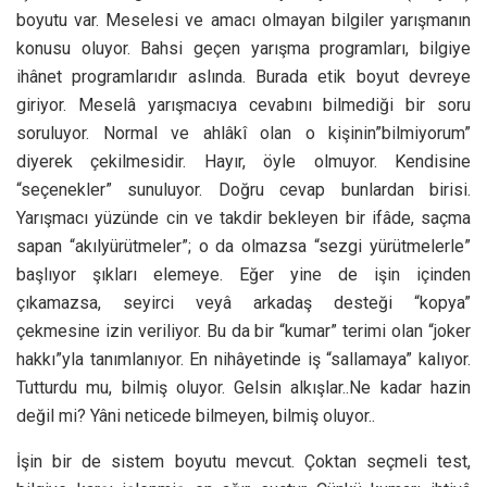
boyutu var. Meselesi ve amacı olmayan bilgiler yarışmanın
konusu oluyor. Bahsi geçen yarışma programları, bilgiye
ihânet programlarıdır aslında. Burada etik boyut devreye
giriyor. Meselâ yarışmacıya cevabını bilmediği bir soru
soruluyor. Normal ve ahlâkî olan o kişinin”bilmiyorum”
diyerek çekilmesidir. Hayır, öyle olmuyor. Kendisine
“seçenekler” sunuluyor. Doğru cevap bunlardan birisi.
Yarışmacı yüzünde cin ve takdir bekleyen bir ifâde, saçma
sapan “akılyürütmeler”; o da olmazsa “sezgi yürütmelerle”
başlıyor şıkları elemeye. Eğer yine de işin içinden
çıkamazsa, seyirci veyâ arkadaş desteği “kopya”
çekmesine izin veriliyor. Bu da bir “kumar” terimi olan “joker
hakkı”yla tanımlanıyor. En nihâyetinde iş “sallamaya” kalıyor.
Tutturdu mu, bilmiş oluyor. Gelsin alkışlar..Ne kadar hazin
değil mi? Yâni neticede bilmeyen, bilmiş oluyor..
İşin bir de sistem boyutu mevcut. Çoktan seçmeli test,