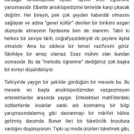
yansımasıdır. Elbette ansiklopedizme temelde karşı çıkacak
değilim. Her bireyin, pek çok şeyden haberdâr olmasını
sağlayan ve adına “genel kültür” denilen bir birikimi asgari
düzeyde almasının faydasına ben de inanırım. Tabiî ki
herkes bir seviye târih, coğrafya,edebiyât vb şeylere âşinâ
olmalıdır. Ama bu sâdece bir temel vazifesini görür.
İlânihâye bir amaç olamaz. Esas mühim olan bundan
sonrasıdır. Bu da “metodlu öğrenme” dediğimiz çok başka
bir evreyi düşündürüyor.
Türkiye’de yaygın bir şekilde gördüğüm bir mesele bu. Bu
mesele en başta ansiklopedizmden vazgeçmeyen
entelektüeller arasında yaygın. Entelektüel mahfillerdeki
sohbetlerde insanlar sanki adı konmamış bir bilgi
yarışmasındalarmış gibi davranmayı bir mârifet hâline
getirmiş durumda. Bunun ileri bir tüketicilik boyutuna
vardığını düşünüyorum. Tıpkı uç moda ürünleri tüketmek gibi,