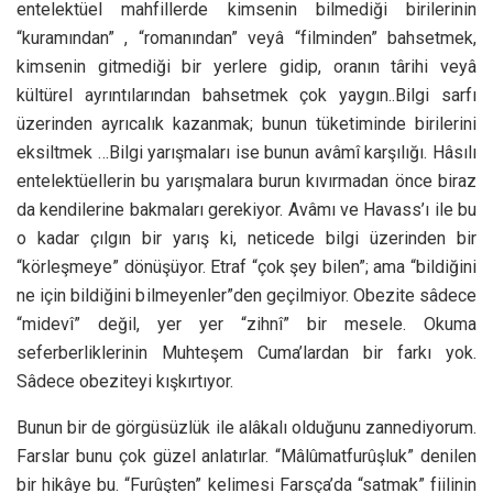
entelektüel mahfillerde kimsenin bilmediği birilerinin
“kuramından” , “romanından” veyâ “filminden” bahsetmek,
kimsenin gitmediği bir yerlere gidip, oranın târihi veyâ
kültürel ayrıntılarından bahsetmek çok yaygın..Bilgi sarfı
üzerinden ayrıcalık kazanmak; bunun tüketiminde birilerini
eksiltmek …Bilgi yarışmaları ise bunun avâmî karşılığı. Hâsılı
entelektüellerin bu yarışmalara burun kıvırmadan önce biraz
da kendilerine bakmaları gerekiyor. Avâmı ve Havass’ı ile bu
o kadar çılgın bir yarış ki, neticede bilgi üzerinden bir
“körleşmeye” dönüşüyor. Etraf “çok şey bilen”; ama “bildiğini
ne için bildiğini bilmeyenler”den geçilmiyor. Obezite sâdece
“midevî” değil, yer yer “zihnî” bir mesele. Okuma
seferberliklerinin Muhteşem Cuma’lardan bir farkı yok.
Sâdece obeziteyi kışkırtıyor.
Bunun bir de görgüsüzlük ile alâkalı olduğunu zannediyorum.
Farslar bunu çok güzel anlatırlar. “Mâlûmatfurûşluk” denilen
bir hikâye bu. “Furûşten” kelimesi Farsça’da “satmak” fiilinin