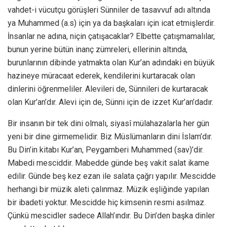
vahdet-i vücutçu görüşleri Sünniler de tasavvuf adı altında
ya Muhammed (a.s) için ya da başkaları için icat etmişlerdir.
İnsanlar ne adına, niçin çatışacaklar? Elbette çatışmamalılar,
bunun yerine bütün inanç zümreleri, ellerinin altında,
burunlarının dibinde yatmakta olan Kur’an adındaki en büyük
hazineye müracaat ederek, kendilerini kurtaracak olan
dinlerini öğrenmeliler. Alevileri de, Sünnileri de kurtaracak
olan Kur’an’dır. Alevi için de, Sünni için de izzet Kur’an’dadır.
Bir insanın bir tek dini olmalı, siyasî mülahazalarla her gün
yeni bir dine girmemelidir. Biz Müslümanların dini İslam’dır.
Bu Din’in kitabı Kur’an, Peygamberi Muhammed (sav)’dir.
Mabedi mesciddir. Mabedde günde beş vakit salat ikame
edilir. Günde beş kez ezan ile salata çağrı yapılır. Mescidde
herhangi bir müzik aleti çalınmaz. Müzik eşliğinde yapılan
bir ibadeti yoktur. Mescidde hiç kimsenin resmi asılmaz.
Çünkü mescidler sadece Allah’ındır. Bu Din’den başka dinler