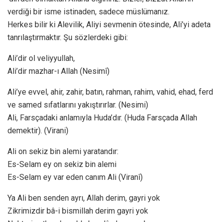
verdiği bir isme istinaden, sadece müslümanız.
Herkes bilir ki Alevilik, Aliyi sevmenin ötesinde, Ali’yi adeta
tanrılaştırmaktır. Şu sözlerdeki gibi:
Ali’dir ol veliyyullah,
Ali’dir mazhar-ı Allah (Nesimî)
Ali’ye evvel, ahir, zahir, batın, rahman, rahim, vahid, ehad, ferd
ve samed sıfatlarını yakıştırırlar. (Nesimi)
Ali, Farsçadaki anlamıyla Huda’dır. (Huda Farsçada Allah
demektir). (Virani)
Ali on sekiz bin alemi yaratandır:
Es-Selam ey on sekiz bin alemi
Es-Selam ey var eden canım Ali (Viranî)
Ya Ali ben senden ayrı, Allah derim, gayri yok
Zikrimizdir bâ-i bismillah derim gayri yok