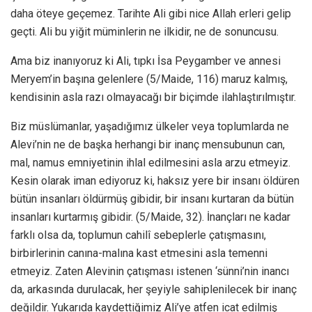
daha öteye geçemez. Tarihte Ali gibi nice Allah erleri gelip
geçti. Ali bu yiğit müminlerin ne ilkidir, ne de sonuncusu.
Ama biz inanıyoruz ki Ali, tıpkı İsa Peygamber ve annesi
Meryem’in başına gelenlere (5/Maide, 116) maruz kalmış,
kendisinin asla razı olmayacağı bir biçimde ilahlaştırılmıştır.
Biz müslümanlar, yaşadığımız ülkeler veya toplumlarda ne
Alevi’nin ne de başka herhangi bir inanç mensubunun can,
mal, namus emniyetinin ihlal edilmesini asla arzu etmeyiz.
Kesin olarak iman ediyoruz ki, haksız yere bir insanı öldüren
bütün insanları öldürmüş gibidir, bir insanı kurtaran da bütün
insanları kurtarmış gibidir. (5/Maide, 32). İnançları ne kadar
farklı olsa da, toplumun cahilî sebeplerle çatışmasını,
birbirlerinin canına-malına kast etmesini asla temenni
etmeyiz. Zaten Alevinin çatışması istenen ‘sünni’nin inancı
da, arkasında durulacak, her şeyiyle sahiplenilecek bir inanç
değildir. Yukarıda kaydettiğimiz Ali’ye atfen icat edilmiş