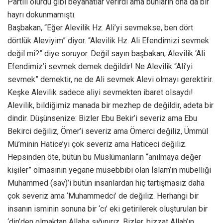
Partili olurdu gibi beyanatlar verirdi ama bunların ona da bir
hayrı dokunmamıştı.
Başbakan, “Eğer Alevilik Hz. Ali’yi sevmekse, ben dört
dörtlük Aleviyim” diyor. “Alevilik Hz. Ali Efendimizi sevmek
değil mi?” diye soruyor. Değil sayın başbakan, Alevilik ‘Ali
Efendimiz’i sevmek demek değildir! Ne Alevilik “Ali’yi
sevmek” demektir, ne de Ali sevmek Alevi olmayı gerektirir.
Keşke Alevilik sadece aliyi sevmekten ibaret olsaydı!
Alevilik, bildiğimiz manada bir mezhep de değildir, adeta bir
dindir. Düşünsenize: Bizler Ebu Bekir’i severiz ama Ebu
Bekirci değiliz, Ömer’i severiz ama Ömerci değiliz, Ümmül
Mü’minin Hatice’yi çok severiz ama Haticeci değiliz.
Hepsinden öte, bütün bu Müslümanların “anılmaya değer
kişiler” olmasının yegane müsebbibi olan İslam’ın mübelliği
Muhammed (sav)’i bütün insanlardan hiç tartışmasız daha
çok severiz ama ‘Muhammedci’ de değiliz. Herhangi bir
insanın isminin sonuna bir ‘cı’ eki getirilerek oluşturulan bir
‘din’den olmaktan Allaha sığınırız. Bizler, bizzat Allah’ın