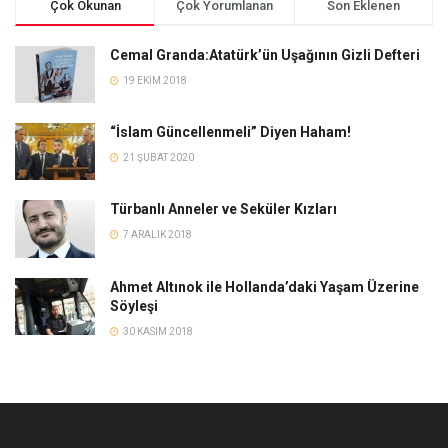
Çok Okunan
Çok Yorumlanan
Son Eklenen
Cemal Granda:Atatürk’ün Uşağının Gizli Defteri
19 EKIM 2018
“İslam Güncellenmeli” Diyen Haham!
21 ŞUBAT 2020
Türbanlı Anneler ve Seküler Kızları
7 ARALIK 2018
Ahmet Altınok ile Hollanda’daki Yaşam Üzerine
Söyleşi
30 KASIM 2018