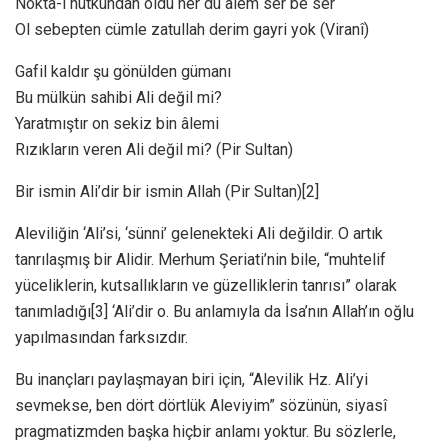
Nokta-i nutkundan oldu her dû alem ser be ser
Ol sebepten cümle zatullah derim gayri yok (Viranî)
Gafil kaldır şu gönülden gümanı
Bu mülkün sahibi Ali değil mi?
Yaratmıştır on sekiz bin âlemi
Rızıkların veren Ali değil mi? (Pir Sultan)
Bir ismin Ali’dir bir ismin Allah (Pir Sultan)[2]
Aleviliğin ‘Ali’si, ‘sünni’ gelenekteki Ali değildir. O artık
tanrılaşmış bir Alidir. Merhum Şeriati’nin bile, “muhtelif
yüceliklerin, kutsallıkların ve güzelliklerin tanrısı” olarak
tanımladığı[3] ‘Ali’dir o. Bu anlamıyla da İsa’nın Allah’ın oğlu
yapılmasından farksızdır.
Bu inançları paylaşmayan biri için, “Alevilik Hz. Ali’yi
sevmekse, ben dört dörtlük Aleviyim” sözünün, siyasî
pragmatizmden başka hiçbir anlamı yoktur. Bu sözlerle,