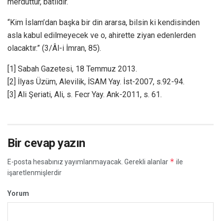
merduttur, batıldır.
“Kim İslam’dan başka bir din ararsa, bilsin ki kendisinden
asla kabul edilmeyecek ve o, ahirette ziyan edenlerden
olacaktır.” (3/Âl-i İmran, 85).
[1] Sabah Gazetesi, 18 Temmuz 2013.
[2] İlyas Üzüm, Alevilik, İSAM Yay. İst-2007, s.92-94.
[3] Ali Şeriati, Ali, s. Fecr Yay. Ank-2011, s. 61.
Bir cevap yazın
*
E-posta hesabınız yayımlanmayacak.
Gerekli alanlar
ile
işaretlenmişlerdir
Yorum