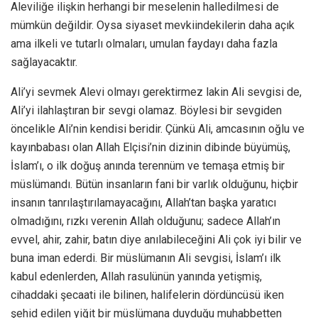
Aleviliğe ilişkin herhangi bir meselenin halledilmesi de
mümkün değildir. Oysa siyaset mevkiindekilerin daha açık
ama ilkeli ve tutarlı olmaları, umulan faydayı daha fazla
sağlayacaktır.
Ali’yi sevmek Alevi olmayı gerektirmez lakin Ali sevgisi de,
Ali’yi ilahlaştıran bir sevgi olamaz. Böylesi bir sevgiden
öncelikle Ali’nin kendisi beridir. Çünkü Ali, amcasının oğlu ve
kayınbabası olan Allah Elçisi’nin dizinin dibinde büyümüş,
İslam’ı, o ilk doğuş anında terennüm ve temaşa etmiş bir
müslümandı. Bütün insanların fani bir varlık olduğunu, hiçbir
insanın tanrılaştırılamayacağını, Allah’tan başka yaratıcı
olmadığını, rızkı verenin Allah olduğunu; sadece Allah’ın
evvel, ahir, zahir, batın diye anılabileceğini Ali çok iyi bilir ve
buna iman ederdi. Bir müslümanın Ali sevgisi, İslam’ı ilk
kabul edenlerden, Allah rasulünün yanında yetişmiş,
cihaddaki şecaati ile bilinen, halifelerin dördüncüsü iken
şehid edilen yiğit bir müslümana duyduğu muhabbetten