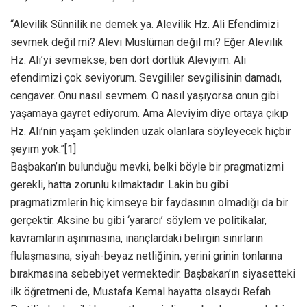
“Alevilik Sünnilik ne demek ya. Alevilik Hz. Ali Efendimizi
sevmek değil mi? Alevi Müslüman değil mi? Eğer Alevilik
Hz. Ali’yi sevmekse, ben dört dörtlük Aleviyim. Ali
efendimizi çok seviyorum. Sevgililer sevgilisinin damadı,
cengaver. Onu nasıl sevmem. O nasıl yaşıyorsa onun gibi
yaşamaya gayret ediyorum. Ama Aleviyim diye ortaya çıkıp
Hz. Ali’nin yaşam şeklinden uzak olanlara söyleyecek hiçbir
şeyim yok.”[1]
Başbakan’ın bulunduğu mevki, belki böyle bir pragmatizmi
gerekli, hatta zorunlu kılmaktadır. Lakin bu gibi
pragmatizmlerin hiç kimseye bir faydasının olmadığı da bir
gerçektir. Aksine bu gibi ‘yararcı’ söylem ve politikalar,
kavramların aşınmasına, inançlardaki belirgin sınırların
flulaşmasına, siyah-beyaz netliğinin, yerini grinin tonlarına
bırakmasına sebebiyet vermektedir. Başbakan’ın siyasetteki
ilk öğretmeni de, Mustafa Kemal hayatta olsaydı Refah