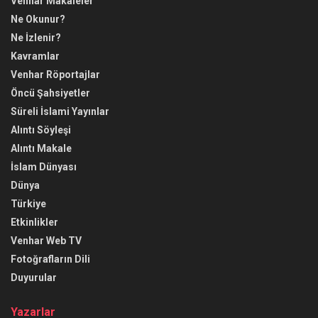
Venhar Makaleler
Ne Okunur?
Ne İzlenir?
Kavramlar
Venhar Röportajlar
Öncü Şahsiyetler
Süreli İslami Yayınlar
Alıntı Söyleşi
Alıntı Makale
İslam Dünyası
Dünya
Türkiye
Etkinlikler
Venhar Web TV
Fotoğrafların Dili
Duyurular
Yazarlar