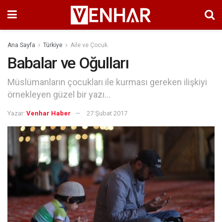
Ana Sayfa
Türkiye
Aile ve Çocuk
Babalar ve Oğulları
Müslümanların çocukları ile kurması gereken ilişkiyi
örnekleyen güzel bir yazı...
Yazar:
Venhar Haber
27 Şubat 2017