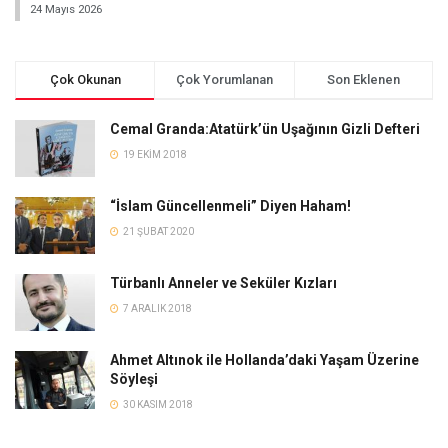
24 Mayıs 2026
Çok Okunan
Çok Yorumlanan
Son Eklenen
Cemal Granda:Atatürk’ün Uşağının Gizli Defteri
19 EKIM 2018
“İslam Güncellenmeli” Diyen Haham!
21 ŞUBAT 2020
Türbanlı Anneler ve Seküler Kızları
7 ARALIK 2018
Ahmet Altınok ile Hollanda’daki Yaşam Üzerine
Söyleşi
30 KASIM 2018