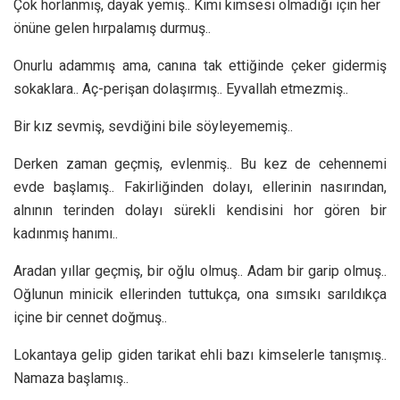
Çok horlanmış, dayak yemiş.. Kimi kimsesi olmadığı için her
önüne gelen hırpalamış durmuş..
Onurlu adammış ama, canına tak ettiğinde çeker gidermiş
sokaklara.. Aç-perişan dolaşırmış.. Eyvallah etmezmiş..
Bir kız sevmiş, sevdiğini bile söyleyememiş..
Derken zaman geçmiş, evlenmiş.. Bu kez de cehennemi
evde başlamış.. Fakirliğinden dolayı, ellerinin nasırından,
alnının terinden dolayı sürekli kendisini hor gören bir
kadınmış hanımı..
Aradan yıllar geçmiş, bir oğlu olmuş.. Adam bir garip olmuş..
Oğlunun minicik ellerinden tuttukça, ona sımsıkı sarıldıkça
içine bir cennet doğmuş..
Lokantaya gelip giden tarikat ehli bazı kimselerle tanışmış..
Namaza başlamış..