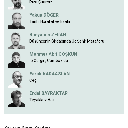
Rıza Çıtamız
Yakup DÖĞER
Tarih, Hurafat ve Esatir
Bünyamin ZERAN
Düşüncenin Girdabında Üç Şehir Metaforu
Mehmet Akif COŞKUN
İp Gergin, Cambaz da
Faruk KARAASLAN
Çeç
Erdal BAYRAKTAR
Teyakkuz Hali
Yazarın Diğer Yazıları