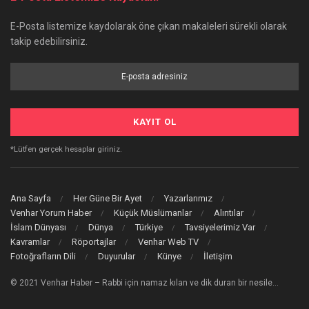
E-Posta listemize kaydolarak öne çıkan makaleleri sürekli olarak
takip edebilirsiniz.
*Lütfen gerçek hesaplar giriniz.
Ana Sayfa
Her Güne Bir Ayet
Yazarlarımız
Venhar Yorum Haber
Küçük Müslümanlar
Alıntılar
İslam Dünyası
Dünya
Türkiye
Tavsiyelerimiz Var
Kavramlar
Röportajlar
Venhar Web TV
Fotoğrafların Dili
Duyurular
Künye
İletişim
© 2021 Venhar Haber – Rabbi için namaz kılan ve dik duran bir nesile…