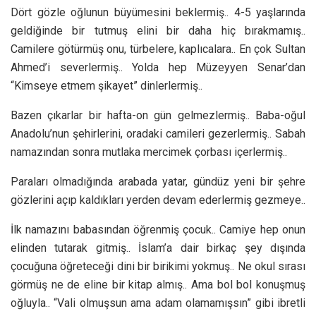
Dört gözle oğlunun büyümesini beklermiş.. 4-5 yaşlarında
geldiğinde bir tutmuş elini bir daha hiç bırakmamış..
Camilere götürmüş onu, türbelere, kaplıcalara.. En çok Sultan
Ahmed’i severlermiş.. Yolda hep Müzeyyen Senar’dan
“Kimseye etmem şikayet” dinlerlermiş..
Bazen çıkarlar bir hafta-on gün gelmezlermiş.. Baba-oğul
Anadolu’nun şehirlerini, oradaki camileri gezerlermiş.. Sabah
namazından sonra mutlaka mercimek çorbası içerlermiş..
Paraları olmadığında arabada yatar, gündüz yeni bir şehre
gözlerini açıp kaldıkları yerden devam ederlermiş gezmeye..
İlk namazını babasından öğrenmiş çocuk.. Camiye hep onun
elinden tutarak gitmiş.. İslam’a dair birkaç şey dışında
çocuğuna öğreteceği dini bir birikimi yokmuş.. Ne okul sırası
görmüş ne de eline bir kitap almış.. Ama bol bol konuşmuş
oğluyla.. “Vali olmuşsun ama adam olamamışsın” gibi ibretli