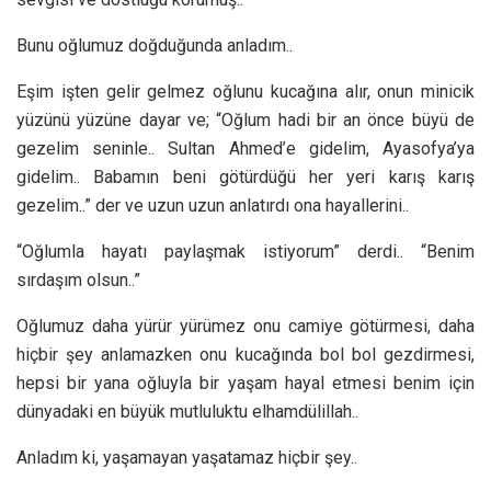
Bunu oğlumuz doğduğunda anladım..
Eşim işten gelir gelmez oğlunu kucağına alır, onun minicik
yüzünü yüzüne dayar ve; “Oğlum hadi bir an önce büyü de
gezelim seninle.. Sultan Ahmed’e gidelim, Ayasofya’ya
gidelim.. Babamın beni götürdüğü her yeri karış karış
gezelim..” der ve uzun uzun anlatırdı ona hayallerini..
“Oğlumla hayatı paylaşmak istiyorum” derdi.. “Benim
sırdaşım olsun..”
Oğlumuz daha yürür yürümez onu camiye götürmesi, daha
hiçbir şey anlamazken onu kucağında bol bol gezdirmesi,
hepsi bir yana oğluyla bir yaşam hayal etmesi benim için
dünyadaki en büyük mutluluktu elhamdülillah..
Anladım ki, yaşamayan yaşatamaz hiçbir şey..