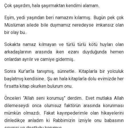
Çok şaşırdım, hala şaşırmaktan kendimi alamam..
Eşim, yedi yaşından beri namazını kılarmış.. Bugün pek çok
Müslüman ailede bile duymamız neredeyse imkansız olan
bir olay bu..
Sokakta namaz kılmayan ve türlü türlü kötü huyları olan
arkadaşlarının arasında iken ezanı duyduğunda hemen
onlardan ayrılır ve camiye gidermiş..
Sonra Kur’an’la tanışmış, sünnetle.. Kitaplarla bir yolculuk
başlatmış kendisine.. Şu an hala kitaplarla dolu evimizde her
fırsatta kitap okurken bulurum onu..
Önceleri “Allah seni korumuş” derdim.. Evet mutlaka Allah
dilemeseydi onca olumsuz faktörün arasında korunması
mümkün olmazdı.. Fakat kayınpederimle olan hikayelerini
dinledikçe anladım ki Rabbimizin izniyle onu babasının
sevgisi ve dostluğu korumuş..