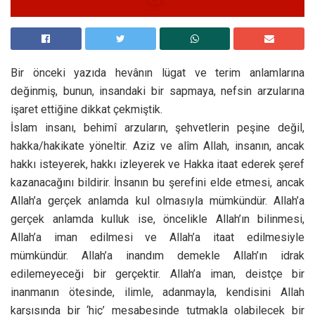
Bir önceki yazıda hevânın lügat ve terim anlamlarına
değinmiş, bunun, insandaki bir sapmaya, nefsin arzularına
işaret ettiğine dikkat çekmiştik.
İslam insanı, behimî arzuların, şehvetlerin peşine değil,
hakka/hakikate yöneltir. Aziz ve alîm Allah, insanın, ancak
hakkı isteyerek, hakkı izleyerek ve Hakka itaat ederek şeref
kazanacağını bildirir. İnsanın bu şerefini elde etmesi, ancak
Allah’a gerçek anlamda kul olmasıyla mümkündür. Allah’a
gerçek anlamda kulluk ise, öncelikle Allah’ın bilinmesi,
Allah’a iman edilmesi ve Allah’a itaat edilmesiyle
mümkündür. Allah’a inandım demekle Allah’ın idrak
edilemeyeceği bir gerçektir. Allah’a iman, deistçe bir
inanmanın ötesinde, ilimle, adanmayla, kendisini Allah
karşısında bir ‘hiç’ mesabesinde tutmakla olabilecek bir