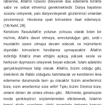
rablerine, Allah’ın rızasını dileyerek dua edenlerle birlikte
sabır ve sebat etmemiz gerekmektedir. Dünya hayatının
süsünü isteyerek, yani dünyevileşerek gözlerimizi onlardan
çeviremeyiz. Hevâsına uyan kimselere itaat edemeyiz.
(18/Kehf, 28).
Kendisini Rasulullah’ın yolunun yolcusu olarak bilen bir
mü’min, Allah’a davet etmeye, emrolunduğun gibi, sırât-ı
mustakîm üzere olmaya devam edecek ve müminlerin
dışındaki kimselerin hevâlarına uymayacaktır. Allah’ın
indirdiği Kitab’a iman ettiğini açıkça, yüksek sesle ve
herkesin duymasını isteyerek beyan edecek. İslam adaletini
gerçekleştirmeye talip olacak. Allah’ın, bizim olduğu gibi,
ötekilerin de Rabbi olduğunu hatırlatacak ve kendilerini ikna
edememe durumunda tavrı şu olacaktır: bizim amellerimiz
bize, sizin amelleriniz size aittir! Tıpkı, bizim Dinimiz bize,
onların dinleri de onlara olması gibi… Mü’minler, günümüzün
moda şerikleştirici söylemlerinden etkilenerek, İslam’ın
temel akide esaslarını, öteki insanlarla tartışma konusu