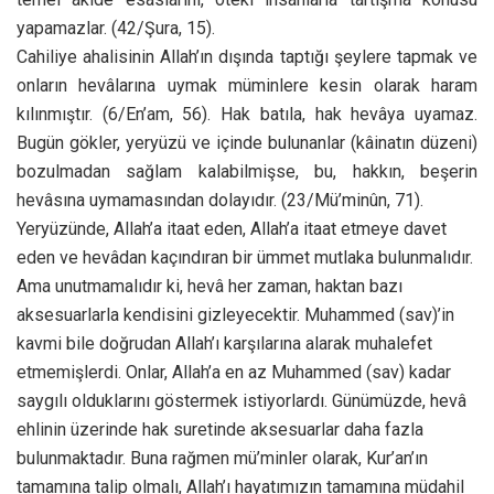
yapamazlar. (42/Şura, 15).
Cahiliye ahalisinin Allah’ın dışında taptığı şeylere tapmak ve
onların hevâlarına uymak müminlere kesin olarak haram
kılınmıştır. (6/En’am, 56). Hak batıla, hak hevâya uyamaz.
Bugün gökler, yeryüzü ve içinde bulunanlar (kâinatın düzeni)
bozulmadan sağlam kalabilmişse, bu, hakkın, beşerin
hevâsına uymamasından dolayıdır. (23/Mü’minûn, 71).
Yeryüzünde, Allah’a itaat eden, Allah’a itaat etmeye davet
eden ve hevâdan kaçındıran bir ümmet mutlaka bulunmalıdır.
Ama unutmamalıdır ki, hevâ her zaman, haktan bazı
aksesuarlarla kendisini gizleyecektir. Muhammed (sav)’in
kavmi bile doğrudan Allah’ı karşılarına alarak muhalefet
etmemişlerdi. Onlar, Allah’a en az Muhammed (sav) kadar
saygılı olduklarını göstermek istiyorlardı. Günümüzde, hevâ
ehlinin üzerinde hak suretinde aksesuarlar daha fazla
bulunmaktadır. Buna rağmen mü’minler olarak, Kur’an’ın
tamamına talip olmalı, Allah’ı hayatımızın tamamına müdahil