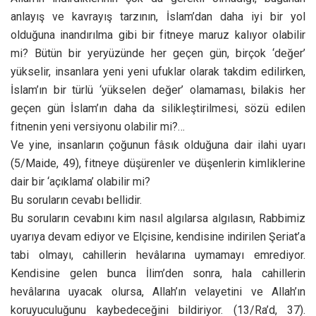
anlayış ve kavrayış tarzının, İslam’dan daha iyi bir yol
olduğuna inandırılma gibi bir fitneye maruz kalıyor olabilir
mi? Bütün bir yeryüzünde her geçen gün, birçok ‘değer’
yükselir, insanlara yeni yeni ufuklar olarak takdim edilirken,
İslam’ın bir türlü ‘yükselen değer’ olamaması, bilakis her
geçen gün İslam’ın daha da silikleştirilmesi, sözü edilen
fitnenin yeni versiyonu olabilir mi?…
Ve yine, insanların çoğunun fâsık olduğuna dair ilahi uyarı
(5/Maide, 49), fitneye düşürenler ve düşenlerin kimliklerine
dair bir ‘açıklama’ olabilir mi?
Bu soruların cevabı bellidir.
Bu soruların cevabını kim nasıl algılarsa algılasın, Rabbimiz
uyarıya devam ediyor ve Elçisine, kendisine indirilen Şeriat’a
tabi olmayı, cahillerin hevâlarına uymamayı emrediyor.
Kendisine gelen bunca İlim’den sonra, hala cahillerin
hevâlarına uyacak olursa, Allah’ın velayetini ve Allah’ın
koruyuculuğunu kaybedeceğini bildiriyor. (13/Ra’d, 37).