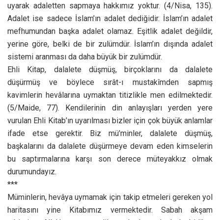
uyarak adaletten sapmaya hakkımız yoktur. (4/Nisa, 135).
Adalet ise sadece İslam’ın adalet dediğidir. İslam’ın adalet
mefhumundan başka adalet olamaz. Eşitlik adalet değildir,
yerine göre, belki de bir zulümdür. İslam’ın dışında adalet
sistemi aranması da daha büyük bir zulümdür.
Ehli Kitap, dalalete düşmüş, birçoklarını da dalalete
düşürmüş ve böylece sırât-ı mustakîmden sapmış
kavimlerin hevâlarına uymaktan titizlikle men edilmektedir.
(5/Maide, 77). Kendilerinin din anlayışları yerden yere
vurulan Ehli Kitab’ın uyarılması bizler için çok büyük anlamlar
ifade etse gerektir. Biz mü’minler, dalalete düşmüş,
başkalarını da dalalete düşürmeye devam eden kimselerin
bu saptırmalarına karşı son derece müteyakkız olmak
durumundayız.
***
Müminlerin, hevâya uymamak için takip etmeleri gereken yol
haritasını yine Kitabımız vermektedir. Sabah akşam