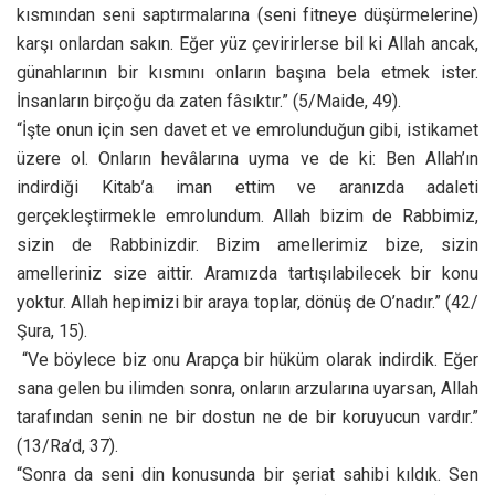
kısmından seni saptırmalarına (seni fitneye düşürmelerine)
karşı onlardan sakın. Eğer yüz çevirirlerse bil ki Allah ancak,
günahlarının bir kısmını onların başına bela etmek ister.
İnsanların birçoğu da zaten fâsıktır.” (5/Maide, 49).
“İşte onun için sen davet et ve emrolunduğun gibi, istikamet
üzere ol. Onların hevâlarına uyma ve de ki: Ben Allah’ın
indirdiği Kitab’a iman ettim ve aranızda adaleti
gerçekleştirmekle emrolundum. Allah bizim de Rabbimiz,
sizin de Rabbinizdir. Bizim amellerimiz bize, sizin
amelleriniz size aittir. Aramızda tartışılabilecek bir konu
yoktur. Allah hepimizi bir araya toplar, dönüş de O’nadır.” (42/
Şura, 15).
“Ve böylece biz onu Arapça bir hüküm olarak indirdik. Eğer
sana gelen bu ilimden sonra, onların arzularına uyarsan, Allah
tarafından senin ne bir dostun ne de bir koruyucun vardır.”
(13/Ra’d, 37).
“Sonra da seni din konusunda bir şeriat sahibi kıldık. Sen