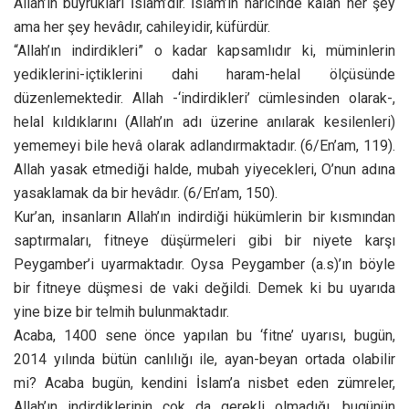
Allah’ın buyrukları İslam’dır. İslam’ın haricinde kalan her şey
ama her şey hevâdır, cahileyidir, küfürdür.
“Allah’ın indirdikleri” o kadar kapsamlıdır ki, müminlerin
yediklerini-içtiklerini dahi haram-helal ölçüsünde
düzenlemektedir. Allah -‘indirdikleri’ cümlesinden olarak-,
helal kıldıklarını (Allah’ın adı üzerine anılarak kesilenleri)
yememeyi bile hevâ olarak adlandırmaktadır. (6/En’am, 119).
Allah yasak etmediği halde, mubah yiyecekleri, O’nun adına
yasaklamak da bir hevâdır. (6/En’am, 150).
Kur’an, insanların Allah’ın indirdiği hükümlerin bir kısmından
saptırmaları, fitneye düşürmeleri gibi bir niyete karşı
Peygamber’i uyarmaktadır. Oysa Peygamber (a.s)’ın böyle
bir fitneye düşmesi de vaki değildi. Demek ki bu uyarıda
yine bize bir telmih bulunmaktadır.
Acaba, 1400 sene önce yapılan bu ‘fitne’ uyarısı, bugün,
2014 yılında bütün canlılığı ile, ayan-beyan ortada olabilir
mi? Acaba bugün, kendini İslam’a nisbet eden zümreler,
Allah’ın indirdiklerinin çok da gerekli olmadığı, bugünün