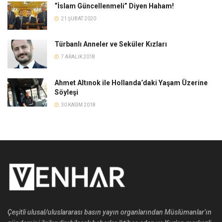
“İslam Güncellenmeli” Diyen Haham!
21 ŞUBAT 2020
Türbanlı Anneler ve Seküler Kızları
7 ARALIK 2018
Ahmet Altınok ile Hollanda’daki Yaşam Üzerine
Söyleşi
30 KASIM 2018
Çeşitli ulusal/uluslararası basın yayın organlarından Müslümanlar’ın