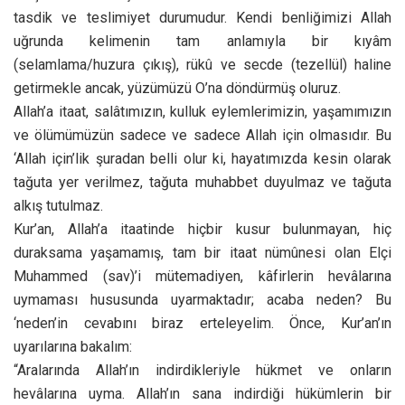
tasdik ve teslimiyet durumudur. Kendi benliğimizi Allah
uğrunda kelimenin tam anlamıyla bir kıyâm
(selamlama/huzura çıkış), rükû ve secde (tezellül) haline
getirmekle ancak, yüzümüzü O’na döndürmüş oluruz.
Allah’a itaat, salâtımızın, kulluk eylemlerimizin, yaşamımızın
ve ölümümüzün sadece ve sadece Allah için olmasıdır. Bu
‘Allah için’lik şuradan belli olur ki, hayatımızda kesin olarak
tağuta yer verilmez, tağuta muhabbet duyulmaz ve tağuta
alkış tutulmaz.
Kur’an, Allah’a itaatinde hiçbir kusur bulunmayan, hiç
duraksama yaşamamış, tam bir itaat nümûnesi olan Elçi
Muhammed (sav)’i mütemadiyen, kâfirlerin hevâlarına
uymaması hususunda uyarmaktadır; acaba neden? Bu
‘neden’in cevabını biraz erteleyelim. Önce, Kur’an’ın
uyarılarına bakalım:
“Aralarında Allah’ın indirdikleriyle hükmet ve onların
hevâlarına uyma. Allah’ın sana indirdiği hükümlerin bir