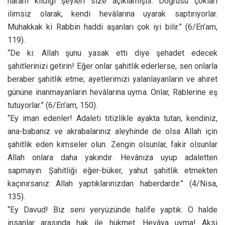
haram kıldığı şeyleri size açıklamıştır. Doğrusu çokları
ilimsiz olarak, kendi hevâlarına uyarak saptırıyorlar.
Muhakkak ki Rabbin haddi aşanları çok iyi bilir.” (6/En’am,
119).
“De ki: Allah şunu yasak etti diye şehadet edecek
şahitlerinizi getirin! Eğer onlar şahitlik ederlerse, sen onlarla
beraber şahitlik etme; ayetlerimizi yalanlayanların ve ahiret
gününe inanmayanların hevâlarına uyma. Onlar, Rablerine eş
tutuyorlar.” (6/En’am, 150).
“Ey iman edenler! Adaleti titizlikle ayakta tutan, kendiniz,
ana-babanız ve akrabalarınız aleyhinde de olsa Allah için
şahitlik eden kimseler olun. Zengin olsunlar, fakir olsunlar
Allah onlara daha yakındır. Hevânıza uyup adaletten
sapmayın. Şahitliği eğer-büker, yahut şahitlik etmekten
kaçınırsanız Allah yaptıklarınızdan haberdardır.” (4/Nisa,
135).
“Ey Davud! Biz seni yeryüzünde halife yaptık. O halde
insanlar arasında hak ile hükmet. Hevâya uyma! Aksi