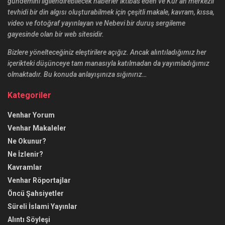
gündemini ilgilendirebilecek haberler iktibas eden ve Kur’an merkezli
tevhidi bir din algısı oluşturabilmek için çeşitli makale, kavram, kıssa,
video ve fotoğraf yayınlayan ve Nebevi bir duruş sergileme
gayesinde olan bir web sitesidir.
Bizlere yönelteceğiniz eleştirilere açığız. Ancak alıntıladığımız her
içerikteki düşünceye tam manasıyla katılmadan da yayımladığımız
olmaktadır. Bu konuda anlayışınıza sığınırız…
Kategoriler
Venhar Yorum
Venhar Makaleler
Ne Okunur?
Ne İzlenir?
Kavramlar
Venhar Röportajlar
Öncü Şahsiyetler
Süreli İslami Yayınlar
Alıntı Söyleşi