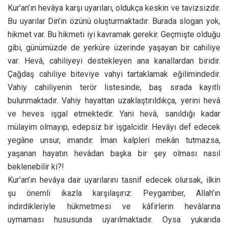
Kur’an’ın hevâya karşı uyarıları, oldukça keskin ve tavizsizdir.
Bu uyarılar Din’in özünü oluşturmaktadır. Burada slogan yok,
hikmet var. Bu hikmeti iyi kavramak gerekir. Geçmişte olduğu
gibi, günümüzde de yerküre üzerinde yaşayan bir cahiliye
var. Hevâ, cahiliyeyi destekleyen ana kanallardan biridir.
Çağdaş cahiliye biteviye vahyi tartaklamak eğilimindedir.
Vahiy cahiliyenin terör listesinde, baş sırada kayıtlı
bulunmaktadır. Vahiy hayattan uzaklaştırıldıkça, yerini hevâ
ve heves işgal etmektedir. Yani hevâ, sanıldığı kadar
mülayim olmayıp, edepsiz bir işgalcidir. Hevâyı def edecek
yegâne unsur, imandır. İman kalpleri mekân tutmazsa,
yaşanan hayatın hevâdan başka bir şey olması nasıl
beklenebilir ki?!
Kur’an’ın hevâya dair uyarılarını tasnif edecek olursak, ilkin
şu önemli ikazla karşılaşırız: Peygamber, Allah’ın
indirdikleriyle hükmetmesi ve kâfirlerin hevâlarına
uymaması hususunda uyarılmaktadır. Oysa yukarıda