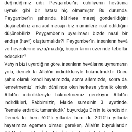
değindiğimiz gibi, Peygamber’in, cahiliyenin hevâsına
uymak gibi bir hatası hiç olmamıştır. Bu durumda,
Peygamber’in şahsında, kâfirlere mesaj gönderildiğini
düşünebiliriz ama asıl mesajın biz müminlere irsal edildiğini
düşünebiliriz. Peygamber’in uyarılması bizde nasıl bir
endişe (havf) oluşturmalıdır?! Peygamber’in, insanların hevâ
ve heveslerine uy/a/mazlığı, bugün kimin üzerinde tebellür
edecektir?
Vahyin bizi uyardığına göre, insanların hevâlarına uymamanın
yolu, demek ki Allah’ın indirdikleriyle hükmetmektir. Önce
şahıs olarak kendi hayatımızda, sonra ailemizde, sonra da,
‘emretmemiz’ imkân dâhilinde olan herkese yönelik olarak
Allah’ın indirdikleriyle hükmetmemiz gerekiyor. Allah’ın
indirdikleri, Rabbimizin, Maide suresinin 3. ayetinde,
“kemale erdirdik; tamamladık” buyurduğu Din’in ta kendisidir.
Demek ki, hem 620’li yıllarda, hem de 2010’lu yıllarda
hayatımıza egemen olması gereken, Allah’ın buyruklarıdır.