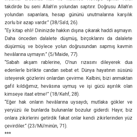
takdirde bu seni Allah’ın yolundan saptırır. Doğrusu Allah’ın
yolundan sapanlara, hesap gününü unutmalarına karşılık
zorlu bir azap vardır.” (38/Sa’d, 26).
“Ey kitap ehli! Dininizde hakkın dışına çıkarak haddi aşmayın.
Daha önceden dalalete düşmüş, birçoklarını da dalalete
düşürmüş ve böylece yolun doğrusundan sapmış kavmin
hevâlarına uymayın.” (5/Maide, 77).
“Sabah akşam rablerine, O’nun rızasını dileyerek dua
edenlerle birlikte candan sebat et. Dünya hayatının süsünü
isteyerek gözlerini onlardan çevirme. Kalbini, bizi anmaktan
gafil kıldığımız, hevâsına uymuş ve işi gücü aşırılık olan
kimseye itaat etme!” (18/Kehf, 28).
“Eğer hak onların hevâlarına uysaydı, mutlaka gökler ve
yeryüzü ile bunlarda bulunanlar bozulur giderdi. Hayır, biz
onlara zikirlerini getirdik fakat onlar kendi zikirlerinden yüz
çevirdiler.” (23/Mü’minûn, 71).
***