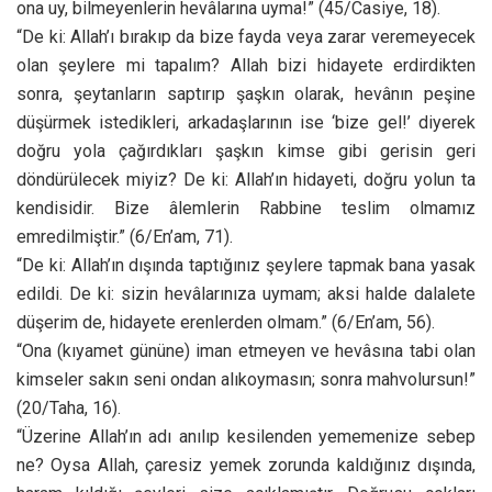
ona uy, bilmeyenlerin hevâlarına uyma!” (45/Casiye, 18).
“De ki: Allah’ı bırakıp da bize fayda veya zarar veremeyecek
olan şeylere mi tapalım? Allah bizi hidayete erdirdikten
sonra, şeytanların saptırıp şaşkın olarak, hevânın peşine
düşürmek istedikleri, arkadaşlarının ise ‘bize gel!’ diyerek
doğru yola çağırdıkları şaşkın kimse gibi gerisin geri
döndürülecek miyiz? De ki: Allah’ın hidayeti, doğru yolun ta
kendisidir. Bize âlemlerin Rabbine teslim olmamız
emredilmiştir.” (6/En’am, 71).
“De ki: Allah’ın dışında taptığınız şeylere tapmak bana yasak
edildi. De ki: sizin hevâlarınıza uymam; aksi halde dalalete
düşerim de, hidayete erenlerden olmam.” (6/En’am, 56).
“Ona (kıyamet gününe) iman etmeyen ve hevâsına tabi olan
kimseler sakın seni ondan alıkoymasın; sonra mahvolursun!”
(20/Taha, 16).
“Üzerine Allah’ın adı anılıp kesilenden yememenize sebep
ne? Oysa Allah, çaresiz yemek zorunda kaldığınız dışında,