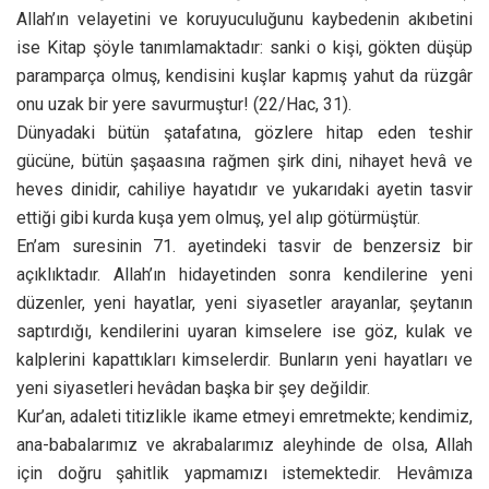
Allah’ın velayetini ve koruyuculuğunu kaybedenin akıbetini
ise Kitap şöyle tanımlamaktadır: sanki o kişi, gökten düşüp
paramparça olmuş, kendisini kuşlar kapmış yahut da rüzgâr
onu uzak bir yere savurmuştur! (22/Hac, 31).
Dünyadaki bütün şatafatına, gözlere hitap eden teshir
gücüne, bütün şaşaasına rağmen şirk dini, nihayet hevâ ve
heves dinidir, cahiliye hayatıdır ve yukarıdaki ayetin tasvir
ettiği gibi kurda kuşa yem olmuş, yel alıp götürmüştür.
En’am suresinin 71. ayetindeki tasvir de benzersiz bir
açıklıktadır. Allah’ın hidayetinden sonra kendilerine yeni
düzenler, yeni hayatlar, yeni siyasetler arayanlar, şeytanın
saptırdığı, kendilerini uyaran kimselere ise göz, kulak ve
kalplerini kapattıkları kimselerdir. Bunların yeni hayatları ve
yeni siyasetleri hevâdan başka bir şey değildir.
Kur’an, adaleti titizlikle ikame etmeyi emretmekte; kendimiz,
ana-babalarımız ve akrabalarımız aleyhinde de olsa, Allah
için doğru şahitlik yapmamızı istemektedir. Hevâmıza