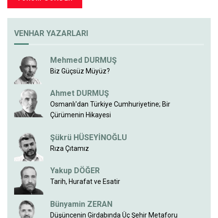
VENHAR YAZARLARI
Mehmed DURMUŞ
Biz Güçsüz Müyüz?
Ahmet DURMUŞ
Osmanlı'dan Türkiye Cumhuriyetine; Bir
Çürümenin Hikayesi
Şükrü HÜSEYİNOĞLU
Rıza Çıtamız
Yakup DÖĞER
Tarih, Hurafat ve Esatir
Bünyamin ZERAN
Düşüncenin Girdabında Üç Şehir Metaforu