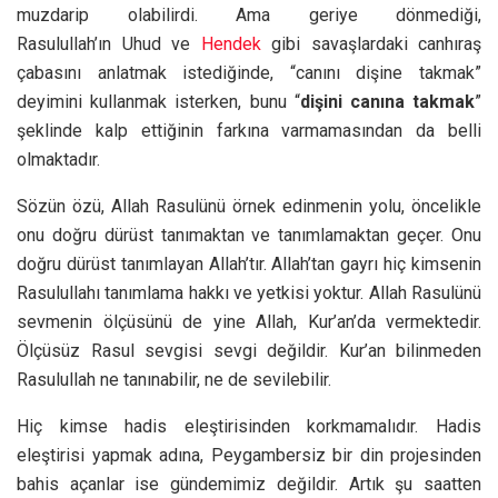
muzdarip olabilirdi. Ama geriye dönmediği,
Rasulullah’ın Uhud ve
Hendek
gibi savaşlardaki canhıraş
çabasını anlatmak istediğinde, “canını dişine takmak”
deyimini kullanmak isterken, bunu “
dişini canına takmak
”
şeklinde kalp ettiğinin farkına varmamasından da belli
olmaktadır.
Sözün özü, Allah Rasulünü örnek edinmenin yolu, öncelikle
onu doğru dürüst tanımaktan ve tanımlamaktan geçer. Onu
doğru dürüst tanımlayan Allah’tır. Allah’tan gayrı hiç kimsenin
Rasulullahı tanımlama hakkı ve yetkisi yoktur. Allah Rasulünü
sevmenin ölçüsünü de yine Allah, Kur’an’da vermektedir.
Ölçüsüz Rasul sevgisi sevgi değildir. Kur’an bilinmeden
Rasulullah ne tanınabilir, ne de sevilebilir.
Hiç kimse hadis eleştirisinden korkmamalıdır. Hadis
eleştirisi yapmak adına, Peygambersiz bir din projesinden
bahis açanlar ise gündemimiz değildir. Artık şu saatten