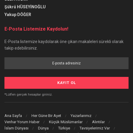
Şükrü HÜSEYİNOĞLU
Yakup DÖĞER
E-Posta Listemize Kaydolun!
E-Posta listemize kaydolarak öne çıkan makaleleri sürekli olarak
takip edebilirsiniz.
*Lütfen gerçek hesaplar giriniz.
Ana Sayfa
Her Güne Bir Ayet
Yazarlarımız
Venhar Yorum Haber
Küçük Müslümanlar
Alıntılar
İslam Dünyası
Dünya
Türkiye
Tavsiyelerimiz Var