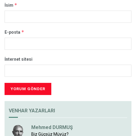
*
İsim
*
E-posta
İnternet sitesi
VENHAR YAZARLARI
Mehmed DURMUŞ
Biz Güçsüz Müyüz?