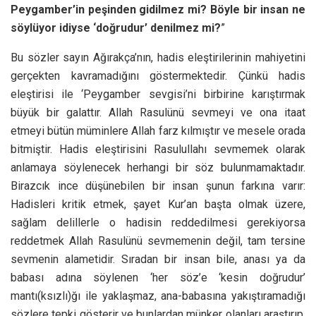
Peygamber’in peşinden gidilmez mi? Böyle bir insan ne
söylüyor idiyse ‘doğrudur’ denilmez mi?
”
Bu sözler sayın Ağırakça’nın, hadis eleştirilerinin mahiyetini
gerçekten kavramadığını göstermektedir. Çünkü hadis
eleştirisi ile ‘Peygamber sevgisi’ni birbirine karıştırmak
büyük bir galattır. Allah Rasulünü sevmeyi ve ona itaat
etmeyi bütün müminlere Allah farz kılmıştır ve mesele orada
bitmiştir. Hadis eleştirisini Rasulullahı sevmemek olarak
anlamaya söylenecek herhangi bir söz bulunmamaktadır.
Birazcık ince düşünebilen bir insan şunun farkına varır:
Hadisleri kritik etmek, şayet Kur’an başta olmak üzere,
sağlam delillerle o hadisin reddedilmesi gerekiyorsa
reddetmek Allah Rasulünü sevmemenin değil, tam tersine
sevmenin alametidir. Sıradan bir insan bile, anası ya da
babası adına söylenen ‘her söz’e ‘kesin doğrudur’
mantı(ksızlı)ğı ile yaklaşmaz, ana-babasına yakıştıramadığı
sözlere tepki gösterir ve bunlardan münker olanları araştırıp,