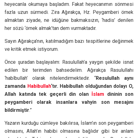
heyecanla okumaya başladım. Fakat heyecanımın sönmesi
fazla uzun sürmedi. Zira Ağırakça, Hz. Peygamberi örnek
almaktan ziyade, ne idüğüne bakmaksızın, ‘hadis’ denilen
her sözü ‘örnek almak’tan dem vurmaktadır.
Sayın Ağırakça’nın, katılmadığım bazı tespitlerine değinmek
ve kritik etmek istiyorum.
Önce şuradan başlayalım: Rasulullah’a yaygın şekilde isnat
edilen bir terimden bahsedelim. Ağırakça Rasulullahı
‘habîbullah’ olarak nitelendirmektedir. “
Resulullah aynı
zamanda
Habibullah
‘tır. Habibullah olduğundan dolayı O,
Allah katında tek geçerli din olan
İslam
dininin son
peygamberi olarak insanlara vahyin son mesajını
bildirmiştir
.”
Yazarın kurduğu cümleye bakılırsa, İslam’ın son peygamberi
olmasını, Allah’ın habibi olmasına bağlıdır gibi bir anlam