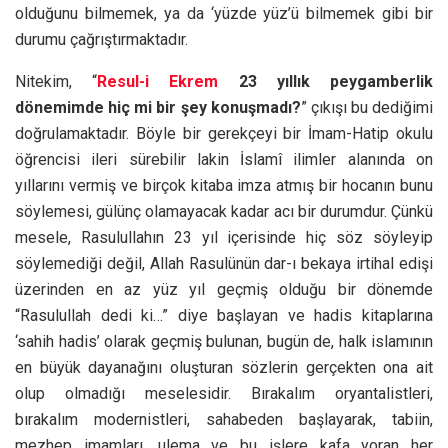
olduğunu bilmemek, ya da ‘yüzde yüz’ü bilmemek gibi bir
durumu çağrıştırmaktadır.
Nitekim, “
Resul-i Ekrem
23 yıllık peygamberlik
dönemimde hiç mi bir şey konuşmadı?
” çıkışı bu dediğimi
doğrulamaktadır. Böyle bir gerekçeyi bir İmam-Hatip okulu
öğrencisi ileri sürebilir lakin İslamî ilimler alanında on
yıllarını vermiş ve birçok kitaba imza atmış bir hocanın bunu
söylemesi, gülünç olamayacak kadar acı bir durumdur. Çünkü
mesele, Rasulullahın 23 yıl içerisinde hiç söz söyleyip
söylemediği değil, Allah Rasulünün dar-ı bekaya irtihal edişi
üzerinden en az yüz yıl geçmiş olduğu bir dönemde
“Rasulullah dedi ki…” diye başlayan ve hadis kitaplarına
‘sahih hadis’ olarak geçmiş bulunan, bugün de, halk islamının
en büyük dayanağını oluşturan sözlerin gerçekten ona ait
olup olmadığı meselesidir. Bırakalım oryantalistleri,
bırakalım modernistleri, sahabeden başlayarak, tabiin,
mezhep imamları, ulema ve bu işlere kafa yoran her