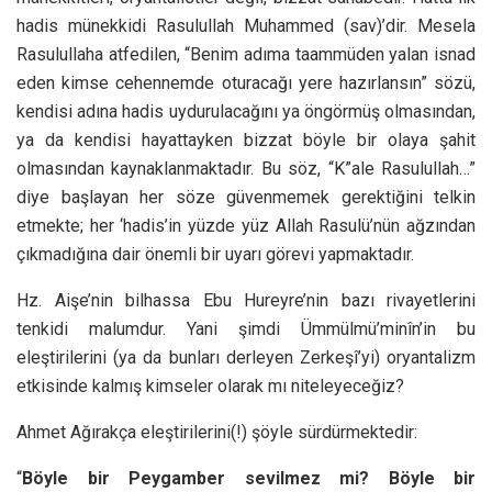
hadis münekkidi Rasulullah Muhammed (sav)’dir. Mesela
Rasulullaha atfedilen, “Benim adıma taammüden yalan isnad
eden kimse cehennemde oturacağı yere hazırlansın” sözü,
kendisi adına hadis uydurulacağını ya öngörmüş olmasından,
ya da kendisi hayattayken bizzat böyle bir olaya şahit
olmasından kaynaklanmaktadır. Bu söz, “K”ale Rasulullah…”
diye başlayan her söze güvenmemek gerektiğini telkin
etmekte; her ‘hadis’in yüzde yüz Allah Rasulü’nün ağzından
çıkmadığına dair önemli bir uyarı görevi yapmaktadır.
Hz. Aişe’nin bilhassa Ebu Hureyre’nin bazı rivayetlerini
tenkidi malumdur. Yani şimdi Ümmülmü’minîn’in bu
eleştirilerini (ya da bunları derleyen Zerkeşî’yi) oryantalizm
etkisinde kalmış kimseler olarak mı niteleyeceğiz?
Ahmet Ağırakça eleştirilerini(!) şöyle sürdürmektedir:
“
Böyle bir Peygamber sevilmez mi? Böyle bir