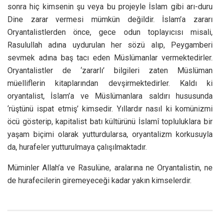
sonra hiç kimsenin şu veya bu projeyle İslam gibi arı-duru
Dine zarar vermesi mümkün değildir. İslam’a zararı
Oryantalistlerden önce, gece odun toplayıcısı misali,
Rasulullah adına uydurulan her sözü alıp, Peygamberi
sevmek adına baş tacı eden Müslümanlar vermektedirler.
Oryantalistler de ‘zararlı’ bilgileri zaten Müslüman
müelliflerin kitaplarından devşirmektedirler. Kaldı ki
oryantalist, İslam’a ve Müslümanlara saldırı hususunda
‘rüştünü ispat etmiş’ kimsedir. Yıllardır nasıl ki komünizmi
öcü gösterip, kapitalist batı kültürünü İslamî topluluklara bir
yaşam biçimi olarak yutturdularsa, oryantalizm korkusuyla
da, hurafeler yutturulmaya çalışılmaktadır.
Müminler Allah’a ve Rasulüne, aralarına ne Oryantalistin, ne
de hurafecilerin giremeyeceği kadar yakın kimselerdir.