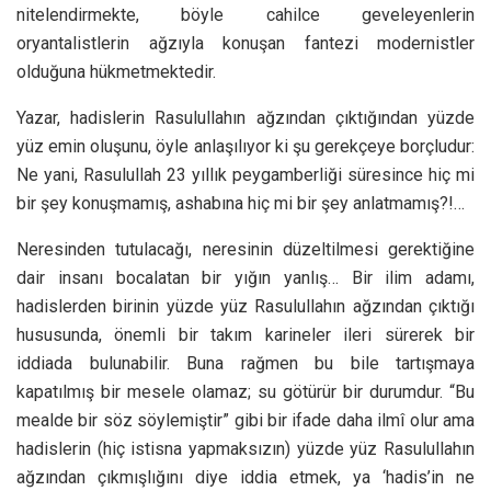
nitelendirmekte, böyle cahilce geveleyenlerin
oryantalistlerin ağzıyla konuşan fantezi modernistler
olduğuna hükmetmektedir.
Yazar, hadislerin Rasulullahın ağzından çıktığından yüzde
yüz emin oluşunu, öyle anlaşılıyor ki şu gerekçeye borçludur:
Ne yani, Rasulullah 23 yıllık peygamberliği süresince hiç mi
bir şey konuşmamış, ashabına hiç mi bir şey anlatmamış?!…
Neresinden tutulacağı, neresinin düzeltilmesi gerektiğine
dair insanı bocalatan bir yığın yanlış… Bir ilim adamı,
hadislerden birinin yüzde yüz Rasulullahın ağzından çıktığı
hususunda, önemli bir takım karineler ileri sürerek bir
iddiada bulunabilir. Buna rağmen bu bile tartışmaya
kapatılmış bir mesele olamaz; su götürür bir durumdur. “Bu
mealde bir söz söylemiştir” gibi bir ifade daha ilmî olur ama
hadislerin (hiç istisna yapmaksızın) yüzde yüz Rasulullahın
ağzından çıkmışlığını diye iddia etmek, ya ‘hadis’in ne