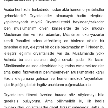
Acaba her hadis tenkidinde neden akla hemen oryantalistler
gelmektedir? Oryantalistler olmasaydı hadis eleştirisi
yapılamayacak mıydı? Oryantalistteki beyinden/zekadan
‘ben müslümanım’ diyen kimselerde de yok mudur?
Müslüman ilim ve fikir adamları, Müslüman okur-yazarlar
kendi Rasulleri adına atfedilmiş on binlerce sözün bir
tanesine olsun, eleştirel bir gözle bakamazlar mı? Neden bu
‘eleştiri’ eğilimi oryantalistte var da, Müslümanda yok?
Aslında bu son sorunun doğru cevabı şudur: Bir kısım
Müslümanlar aslında eleştiriden hiç imtina etmemektedirler,
ama kendi fikriyatlarını benimsemeyen Müslümanlara karşı.
Hadis eleştirisine gelince ise, hemen imdada ‘oryantalizm
işbirlikçiliği’ gibi bir İngiliz anahtarını çağırmaktadırlar.
Oryantalizm fitnesi üzerine burada söz söylemeyi bile
gereksiz buluyorum. Ama bilinmelidir ki, ilk hadis
münekkitleri, oryantalistler değil, bizzat sahabedir. Hatta ilk