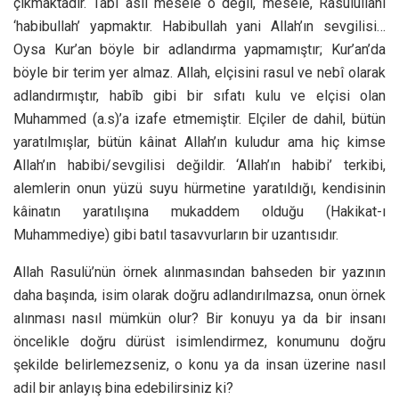
çıkmaktadır. Tabi asıl mesele o değil, mesele, Rasulullahı
‘habibullah’ yapmaktır. Habibullah yani Allah’ın sevgilisi…
Oysa Kur’an böyle bir adlandırma yapmamıştır; Kur’an’da
böyle bir terim yer almaz. Allah, elçisini rasul ve nebî olarak
adlandırmıştır, habîb gibi bir sıfatı kulu ve elçisi olan
Muhammed (a.s)’a izafe etmemiştir. Elçiler de dahil, bütün
yaratılmışlar, bütün kâinat Allah’ın kuludur ama hiç kimse
Allah’ın habibi/sevgilisi değildir. ‘Allah’ın habibi’ terkibi,
alemlerin onun yüzü suyu hürmetine yaratıldığı, kendisinin
kâinatın yaratılışına mukaddem olduğu (Hakikat-ı
Muhammediye) gibi batıl tasavvurların bir uzantısıdır.
Allah Rasulü’nün örnek alınmasından bahseden bir yazının
daha başında, isim olarak doğru adlandırılmazsa, onun örnek
alınması nasıl mümkün olur? Bir konuyu ya da bir insanı
öncelikle doğru dürüst isimlendirmez, konumunu doğru
şekilde belirlemezseniz, o konu ya da insan üzerine nasıl
adil bir anlayış bina edebilirsiniz ki?