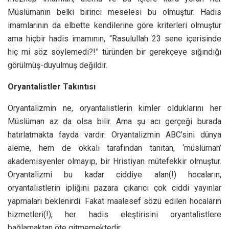
Müslümanın belki birinci meselesi bu olmuştur. Hadis
imamlarının da elbette kendilerine göre kriterleri olmuştur
ama hiçbir hadis imamının, “Rasulullah 23 sene içerisinde
hiç mi söz söylemedi?!” türünden bir gerekçeye sığındığı
görülmüş-duyulmuş değildir.
Oryantalistler Takıntısı
Oryantalizmin ne, oryantalistlerin kimler olduklarını her
Müslüman az da olsa bilir. Ama şu acı gerçeği burada
hatırlatmakta fayda vardır: Oryantalizmin ABC’sini dünya
aleme, hem de okkalı tarafından tanıtan, ‘müslüman’
akademisyenler olmayıp, bir Hristiyan mütefekkir olmuştur.
Oryantalizmi bu kadar ciddiye alan(!) hocaların,
oryantalistlerin ipliğini pazara çıkarıcı çok ciddi yayınlar
yapmaları beklenirdi. Fakat maalesef sözü edilen hocaların
hizmetleri(!), her hadis eleştirisini oryantalistlere
bağlamaktan öte gitmemektedir.