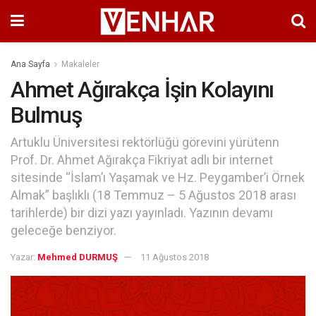
Ana Sayfa
Makaleler
Ahmet Ağırakça İşin Kolayını
Bulmuş
Artuklu Üniversitesi rektörlüğü görevini yürütenn
Prof. Dr. Ahmet Ağırakça Fikriyat adlı bir internet
sitesinde “İslam’ı Yaşamak ve Hz. Peygamber’i Örnek
Almak” başlıklı (18 Temmuz – 5 Ağustos 2018 arası
tarihlerde) bir dizi yazı yayınladı. Yazının devamı
geleceğe benziyor.
Yazar:
Mehmed DURMUŞ
11 Ağustos 2018