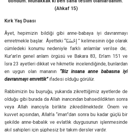
döndüm. Muhakkak ki ben sana teslim olanlardanım.”
(Ahkaf 15)
Kırk Yaş Duası
Âyet, hepimizin bildiği gibi anne-babaya iyi davranmayı
emretmekle başlar. Âyetteki “إِحْسَٰنًا ” kelimesinin öğe olarak
cümledeki konumu nedeniyle farklı anlamlar verilse de;
Kur’an’ın genel anlam örgüsü ve Bakara 83, En’am 151 ve
İsra 23 ayetleri dikkat ve hikmetle incelendiğinde, bunlardan
en uygun olan mananın
“
Biz insana anne babasına iyi
davranmayı emrettik”
ifadesi olduğu görülür.
Rabbimizin bu buyruğu, yukarıda zikrettiğimiz ayetlerde de
olduğu gibi burada da Allah inancından bahsedildikten sonra
veya Allah inancıyla birlikte zikredilmektedir. Önem ve
kuvvet açısından, Allah’a “iman”dan sonra bu kadar güçlü bir
şekilde anne-babalık ve evlatlık duygusunun işlenmesinde
akıl sahipleri için şüphesiz bir takım dersler vardır.