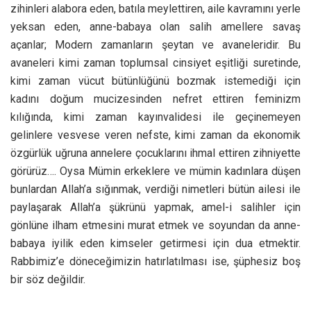
zihinleri alabora eden, batıla meylettiren, aile kavramını yerle
yeksan eden, anne-babaya olan salih amellere savaş
açanlar; Modern zamanların şeytan ve avaneleridir. Bu
avaneleri kimi zaman toplumsal cinsiyet eşitliği suretinde,
kimi zaman vücut bütünlüğünü bozmak istemediği için
kadını doğum mucizesinden nefret ettiren feminizm
kılığında, kimi zaman kayınvalidesi ile geçinemeyen
gelinlere vesvese veren nefste, kimi zaman da ekonomik
özgürlük uğruna annelere çocuklarını ihmal ettiren zihniyette
görürüz…. Oysa Mümin erkeklere ve mümin kadınlara düşen
bunlardan Allah’a sığınmak, verdiği nimetleri bütün ailesi ile
paylaşarak Allah’a şükrünü yapmak, amel-i salihler için
gönlüne ilham etmesini murat etmek ve soyundan da anne-
babaya iyilik eden kimseler getirmesi için dua etmektir.
Rabbimiz’e döneceğimizin hatırlatılması ise, şüphesiz boş
bir söz değildir.