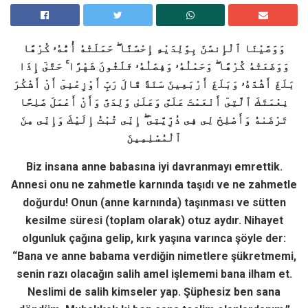
وَوَصَّيْنَا ٱلْإِنسَٰنَ بِوَٰلِدَيْهِ إِحْسَٰنًا ۖ حَمَلَتْهُ أُمُّهُۥ كُرْهًا
وَوَضَعَتْهُ كُرْهًا ۖ وَحَمْلُهُۥ وَفِصَٰلُهُۥ ثَلَٰثُونَ شَهْرًا ۚ حَتَّىٰٓ إِذَا
بَلَغَ أَشُدَّهُۥ وَبَلَغَ أَرْبَعِينَ سَنَةً قَالَ رَبِّ أَوْزِعْنِىٓ أَنْ أَشْكُرَ
نِعْمَتَكَ ٱلَّتِىٓ أَنْعَمْتَ عَلَىَّ وَعَلَىٰ وَٰلِدَىَّ وَأَنْ أَعْمَلَ صَٰلِحًا
تَرْضَىٰهُ وَأَصْلِحْ لِى فِى ذُرِّيَّتِىٓ ۖ إِنِّى تُبْتُ إِلَيْكَ وَإِنِّى مِنَ
ٱلْمُسْلِمِينَ
Biz insana anne babasına iyi davranmayı emrettik.
Annesi onu ne zahmetle karnında taşıdı ve ne zahmetle
doğurdu! Onun (anne karnında) taşınması ve sütten
kesilme süresi (toplam olarak) otuz aydır. Nihayet
olgunluk çağına gelip, kırk yaşına varınca şöyle der:
“Bana ve anne babama verdiğin nimetlere şükretmemi,
senin razı olacağın salih amel işlememi bana ilham et.
Neslimi de salih kimseler yap. Şüphesiz ben sana