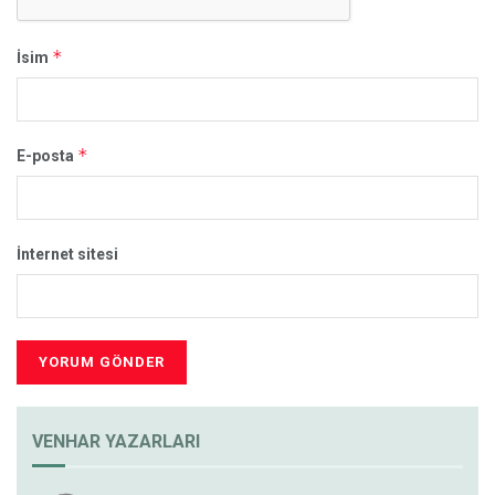
*
İsim
*
E-posta
İnternet sitesi
VENHAR YAZARLARI