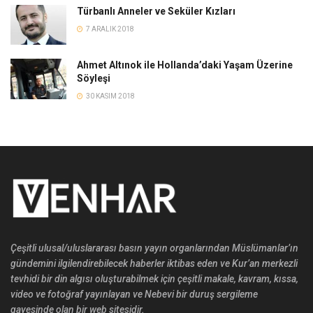
Türbanlı Anneler ve Seküler Kızları
7 ARALIK 2018
Ahmet Altınok ile Hollanda’daki Yaşam Üzerine
Söyleşi
30 KASIM 2018
Çeşitli ulusal/uluslararası basın yayın organlarından Müslümanlar’ın
gündemini ilgilendirebilecek haberler iktibas eden ve Kur’an merkezli
tevhidi bir din algısı oluşturabilmek için çeşitli makale, kavram, kıssa,
video ve fotoğraf yayınlayan ve Nebevi bir duruş sergileme
gayesinde olan bir web sitesidir.