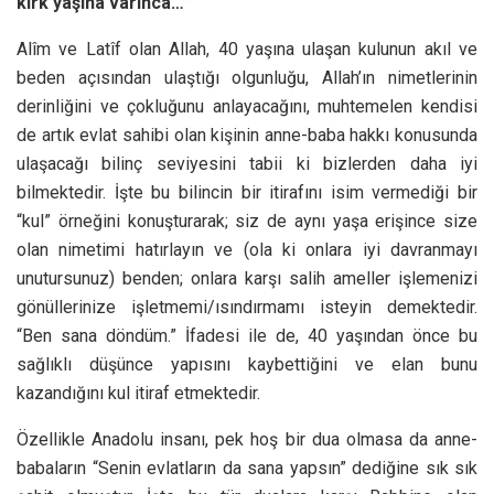
kırk yaşına varınca…”
Alîm ve Latîf olan Allah, 40 yaşına ulaşan kulunun akıl ve
beden açısından ulaştığı olgunluğu, Allah’ın nimetlerinin
derinliğini ve çokluğunu anlayacağını, muhtemelen kendisi
de artık evlat sahibi olan kişinin anne-baba hakkı konusunda
ulaşacağı bilinç seviyesini tabii ki bizlerden daha iyi
bilmektedir. İşte bu bilincin bir itirafını isim vermediği bir
“kul” örneğini konuşturarak; siz de aynı yaşa erişince size
olan nimetimi hatırlayın ve (ola ki onlara iyi davranmayı
unutursunuz) benden; onlara karşı salih ameller işlemenizi
gönüllerinize işletmemi/ısındırmamı isteyin demektedir.
“Ben sana döndüm.” İfadesi ile de, 40 yaşından önce bu
sağlıklı düşünce yapısını kaybettiğini ve elan bunu
kazandığını kul itiraf etmektedir.
Özellikle Anadolu insanı, pek hoş bir dua olmasa da anne-
babaların “Senin evlatların da sana yapsın” dediğine sık sık