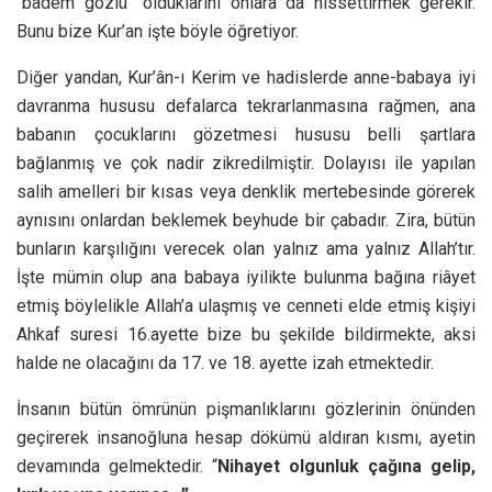
“badem gözlü” olduklarını onlara da hissettirmek gerekir.
Bunu bize Kur’an işte böyle öğretiyor.
Diğer yandan, Kur’ân-ı Kerim ve hadislerde anne-babaya iyi
davranma hususu defalarca tekrarlanmasına rağmen, ana
babanın çocuklarını gözetmesi hususu belli şartlara
bağlanmış ve çok nadir zikredilmiştir. Dolayısı ile yapılan
salih amelleri bir kısas veya denklik mertebesinde görerek
aynısını onlardan beklemek beyhude bir çabadır. Zira, bütün
bunların karşılığını verecek olan yalnız ama yalnız Allah’tır.
İşte mümin olup ana babaya iyilikte bulunma bağına riâyet
etmiş böylelikle Allah’a ulaşmış ve cenneti elde etmiş kişiyi
Ahkaf suresi 16.ayette bize bu şekilde bildirmekte, aksi
halde ne olacağını da 17. ve 18. ayette izah etmektedir.
İnsanın bütün ömrünün pişmanlıklarını gözlerinin önünden
geçirerek insanoğluna hesap dökümü aldıran kısmı, ayetin
devamında gelmektedir. “
Nihayet olgunluk çağına gelip,