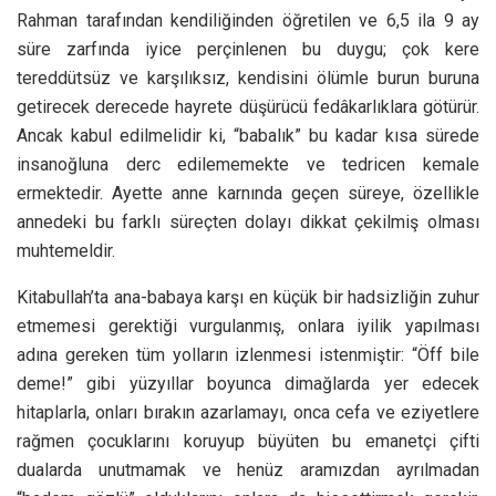
Rahman tarafından kendiliğinden öğretilen ve 6,5 ila 9 ay
süre zarfında iyice perçinlenen bu duygu; çok kere
tereddütsüz ve karşılıksız, kendisini ölümle burun buruna
getirecek derecede hayrete düşürücü fedâkarlıklara götürür.
Ancak kabul edilmelidir ki, “babalık” bu kadar kısa sürede
insanoğluna derc edilememekte ve tedricen kemale
ermektedir. Ayette anne karnında geçen süreye, özellikle
annedeki bu farklı süreçten dolayı dikkat çekilmiş olması
muhtemeldir.
Kitabullah’ta ana-babaya karşı en küçük bir hadsizliğin zuhur
etmemesi gerektiği vurgulanmış, onlara iyilik yapılması
adına gereken tüm yolların izlenmesi istenmiştir: “Öff bile
deme!” gibi yüzyıllar boyunca dimağlarda yer edecek
hitaplarla, onları bırakın azarlamayı, onca cefa ve eziyetlere
rağmen çocuklarını koruyup büyüten bu emanetçi çifti
dualarda unutmamak ve henüz aramızdan ayrılmadan