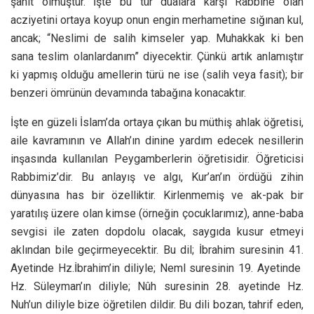
şahit olmuştur. İşte bu tür dualara karşı Rabbine olan
acziyetini ortaya koyup onun engin merhametine sığınan kul,
ancak; “Neslimi de salih kimseler yap. Muhakkak ki ben
sana teslim olanlardanım” diyecektir. Çünkü artık anlamıştır
ki yapmış olduğu amellerin türü ne ise (salih veya fasit); bir
benzeri ömrünün devamında tabağına konacaktır.
İşte en güzeli İslam’da ortaya çıkan bu müthiş ahlak öğretisi,
aile kavramının ve Allah’ın dinine yardım edecek nesillerin
inşasında kullanılan Peygamberlerin öğretisidir. Öğreticisi
Rabbimiz’dir. Bu anlayış ve algı, Kur’an’ın ördüğü zihin
dünyasına has bir özelliktir. Kirlenmemiş ve ak-pak bir
yaratılış üzere olan kimse (örneğin çocuklarımız), anne-baba
sevgisi ile zaten dopdolu olacak, saygıda kusur etmeyi
aklından bile geçirmeyecektir. Bu dil; İbrahim suresinin 41.
Ayetinde Hz.İbrahim’in diliyle; Neml suresinin 19. Ayetinde
Hz. Süleyman’ın diliyle; Nûh suresinin 28. ayetinde Hz.
Nuh’un diliyle bize öğretilen dildir. Bu dili bozan, tahrif eden,