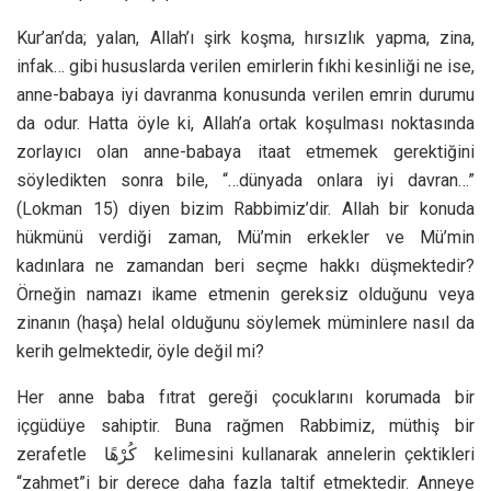
Kur’an’da; yalan, Allah’ı şirk koşma, hırsızlık yapma, zina,
infak… gibi hususlarda verilen emirlerin fıkhi kesinliği ne ise,
anne-babaya iyi davranma konusunda verilen emrin durumu
da odur. Hatta öyle ki, Allah’a ortak koşulması noktasında
zorlayıcı olan anne-babaya itaat etmemek gerektiğini
söyledikten sonra bile, “…dünyada onlara iyi davran…”
(Lokman 15) diyen bizim Rabbimiz’dir. Allah bir konuda
hükmünü verdiği zaman, Mü’min erkekler ve Mü’min
kadınlara ne zamandan beri seçme hakkı düşmektedir?
Örneğin namazı ikame etmenin gereksiz olduğunu veya
zinanın (haşa) helal olduğunu söylemek müminlere nasıl da
kerih gelmektedir, öyle değil mi?
Her anne baba fıtrat gereği çocuklarını korumada bir
içgüdüye sahiptir. Buna rağmen Rabbimiz, müthiş bir
zerafetle كُرْهًا kelimesini kullanarak annelerin çektikleri
“zahmet”i bir derece daha fazla taltif etmektedir. Anneye