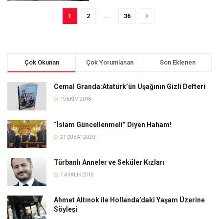
1
2
…
36
Çok Okunan
Çok Yorumlanan
Son Eklenen
Cemal Granda:Atatürk’ün Uşağının Gizli Defteri
19 EKIM 2018
“İslam Güncellenmeli” Diyen Haham!
21 ŞUBAT 2020
Türbanlı Anneler ve Seküler Kızları
7 ARALIK 2018
Ahmet Altınok ile Hollanda’daki Yaşam Üzerine
Söyleşi