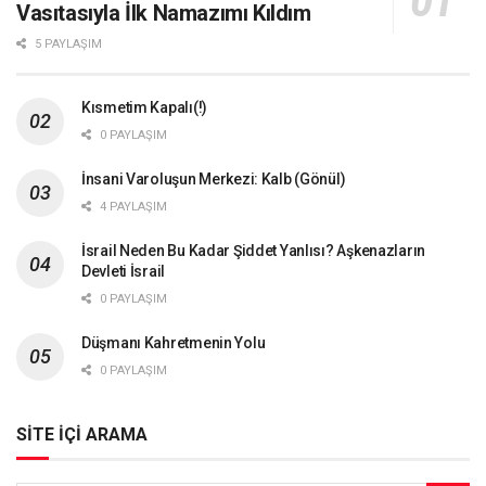
Vasıtasıyla İlk Namazımı Kıldım
5 PAYLAŞIM
Kısmetim Kapalı(!)
0 PAYLAŞIM
İnsani Varoluşun Merkezi: Kalb (Gönül)
4 PAYLAŞIM
İsrail Neden Bu Kadar Şiddet Yanlısı? Aşkenazların
Devleti İsrail
0 PAYLAŞIM
Düşmanı Kahretmenin Yolu
0 PAYLAŞIM
SİTE İÇİ ARAMA