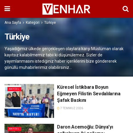
Ana Sayfa
Kategori
Türkiye
Türkiye
Yaşadığımız ülkede gerçekleşen olaylara karşı Müslüman olarak
kayıtsız kalabilmemiz tabii ki düşünülemez. Sizler de
yayımlanmasını istediğiniz haber içeriklerini bize göndererek
gönüllü muhabirlerimiz olabilirsiniz...
Küresel İstikbara Boyun
AKTÜEL
Eğmeyen Filistin Sevdalılarına
Şafak Baskını
7 TEMMUZ 2026
Daron Acemoğlu: Dünya’yı
AKTÜEL