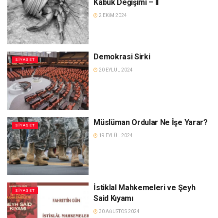
Kabuk Değişimi – II
2 EKIM 2024
Demokrasi Sirki
SIYASET
20 EYLÜL 2024
Müslüman Ordular Ne İşe Yarar?
SIYASET
19 EYLÜL 2024
İstiklal Mahkemeleri ve Şeyh
SIYASET
Said Kıyamı
30 AĞUSTOS 2024