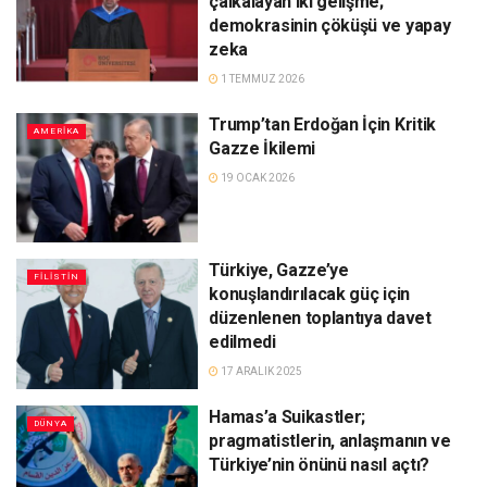
çalkalayan iki gelişme;
demokrasinin çöküşü ve yapay
zeka
1 TEMMUZ 2026
Trump’tan Erdoğan İçin Kritik
AMERIKA
Gazze İkilemi
19 OCAK 2026
Türkiye, Gazze’ye
FILISTIN
konuşlandırılacak güç için
düzenlenen toplantıya davet
edilmedi
17 ARALIK 2025
Hamas’a Suikastler;
DÜNYA
pragmatistlerin, anlaşmanın ve
Türkiye’nin önünü nasıl açtı?