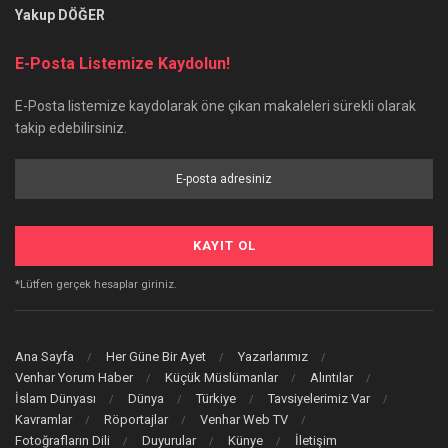
Yakup DÖĞER
E-Posta Listemize Kaydolun!
E-Posta listemize kaydolarak öne çıkan makaleleri sürekli olarak
takip edebilirsiniz.
*Lütfen gerçek hesaplar giriniz.
Ana Sayfa
Her Güne Bir Ayet
Yazarlarımız
Venhar Yorum Haber
Küçük Müslümanlar
Alıntılar
İslam Dünyası
Dünya
Türkiye
Tavsiyelerimiz Var
Kavramlar
Röportajlar
Venhar Web TV
Fotoğrafların Dili
Duyurular
Künye
İletişim