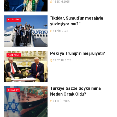
15 EKIM 2025
“İktidar, Sumud’un mesajıyla
FILISTIN
yüzleşiyor mu?”
8 EKIM 2025
Peki ya Trump’ın meşruiyeti?
AMERIKA
29 EYLÜL 2025
Türkiye Gazze Soykırımına
SIYASET
Neden Ortak Oldu?
2 EYLÜL 2025