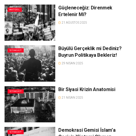
Güçleneceğiz: Direnmek
AKTÜEL
Ertelenir Mi?
21 AĞUSTOS 2025
Büyülü Gerçeklik mi Dediniz?
SIYASET
Buyrun Politikaya Bekleriz!
29 NISAN 2025
Bir Siyasi Krizin Anatomisi
SIYASET
21 NISAN 2025
Demokrasi Gemisi İslam’a
SIYASET