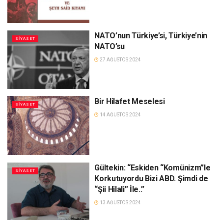
NATO’nun Türkiye’si, Türkiye’nin
SIYASET
NATO’su
27 AĞUSTOS 2024
Bir Hilafet Meselesi
SIYASET
14 AĞUSTOS 2024
Gültekin: “Eskiden “Komünizm”le
SIYASET
Korkutuyordu Bizi ABD. Şimdi de
“Şii Hilali” İle..”
13 AĞUSTOS 2024