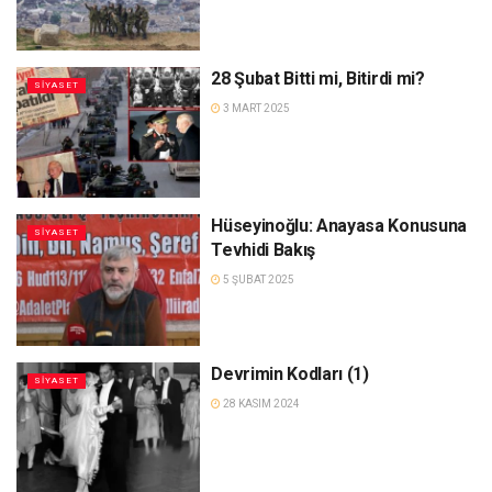
28 Şubat Bitti mi, Bitirdi mi?
SIYASET
3 MART 2025
Hüseyinoğlu: Anayasa Konusuna
SIYASET
Tevhidi Bakış
5 ŞUBAT 2025
Devrimin Kodları (1)
SIYASET
28 KASIM 2024