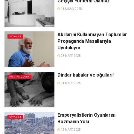
Geçişin Yöntemi Olamaz
14 NISAN 2025
Akıllarını Kullanmayan Toplumlar
SIYASET
Propaganda Masallarıyla
Uyutuluyor
23 MART 2025
Dindar babalar ve oğulları!
AILE VE ÇOCUK
14 MART 2025
Emperyalistlerin Oyunlarını
SIYASET
Bozmanın Yolu
12 MART 2025