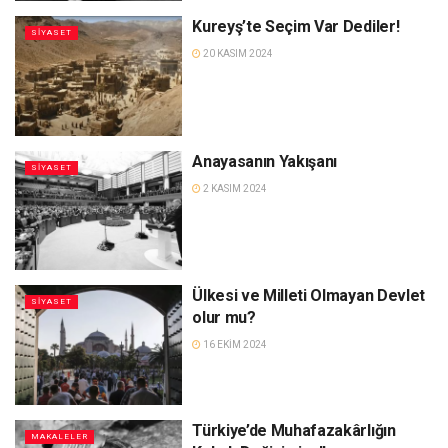
Kureyş’te Seçim Var Dediler!
SIYASET
20 KASIM 2024
Anayasanın Yakışanı
SIYASET
2 KASIM 2024
Ülkesi ve Milleti Olmayan Devlet
SIYASET
olur mu?
16 EKIM 2024
Türkiye’de Muhafazakârlığın
MAKALELER